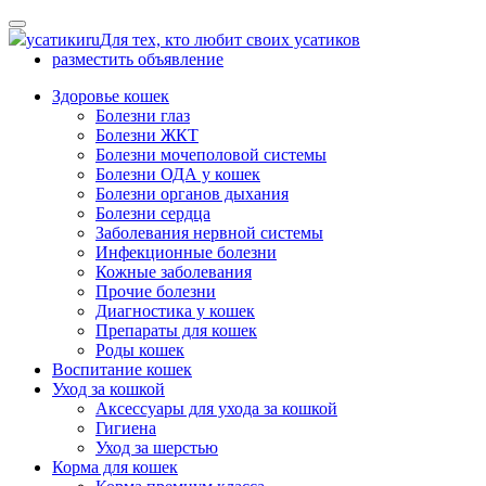
Skip
to
усатики
ru
Для тех, кто любит своих усатиков
content
разместить объявление
Здоровье кошек
Болезни глаз
Болезни ЖКТ
Болезни мочеполовой системы
Болезни ОДА у кошек
Болезни органов дыхания
Болезни сердца
Заболевания нервной системы
Инфекционные болезни
Кожные заболевания
Прочие болезни
Диагностика у кошек
Препараты для кошек
Роды кошек
Воспитание кошек
Уход за кошкой
Аксессуары для ухода за кошкой
Гигиена
Уход за шерстью
Корма для кошек