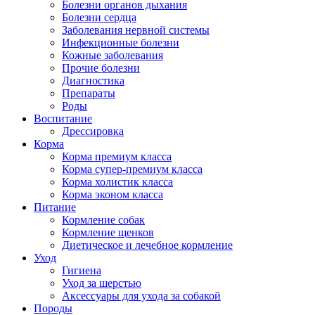
Болезни органов дыхания
Болезни сердца
Заболевания нервной системы
Инфекционные болезни
Кожные заболевания
Прочие болезни
Диагностика
Препараты
Роды
Воспитание
Дрессировка
Корма
Корма премиум класса
Корма супер-премиум класса
Корма холистик класса
Корма эконом класса
Питание
Кормление собак
Кормление щенков
Диетическое и лечебное кормление
Уход
Гигиена
Уход за шерстью
Аксессуары для ухода за собакой
Породы