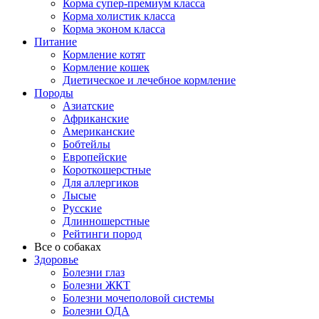
Корма супер-премиум класса
Корма холистик класса
Корма эконом класса
Питание
Кормление котят
Кормление кошек
Диетическое и лечебное кормление
Породы
Азиатские
Африканские
Американские
Бобтейлы
Европейские
Короткошерстные
Для аллергиков
Лысые
Русские
Длинношерстные
Рейтинги пород
Все о собаках
Здоровье
Болезни глаз
Болезни ЖКТ
Болезни мочеполовой системы
Болезни ОДА