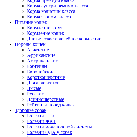
Корма премиум класса
Корма супер-премиум класса
Корма холистик класса
Корма эконом класса
Питание кошек
Кормление котят
Кормление кошек
Диетическое и лечебное кормление
Породы кошек
Азиатские
Африканские
Американские
Бобтейлы
Европейские
Короткошерстные
Для аллергиков
Лысые
Русские
Длинношерстные
Рейтинги пород кошек
Здоровье собак
Болезни глаз
Болезни ЖКТ
Болезни мочеполовой системы
Болезни ОДА у собак