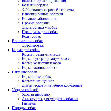
Болезни органов дыхания
Болезни сердца
Заболевания нервной системы
Инфекционные болезни
Кожные заболевания
Прочие болезни
Диагностика у собак
Препараты для собак
Роды собак
Воспитание собак
Дрессировка
Корма для собак
Корма премиум класса
Корма супер-премиум класса
Корма холистик класса
Корма эконом класса
Питание собак
Кормление собак
Кормление щенков
Диетическое и лечебное кормление
Уход за собакой
Уход за шерстью
Аксессуары для ухода за собакой
Гигиена
Породы собак