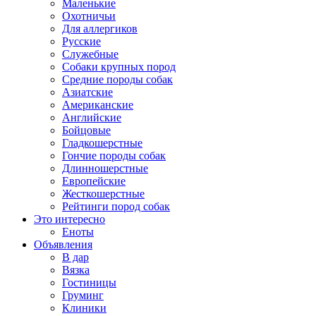
Маленькие
Охотничьи
Для аллергиков
Русские
Служебные
Собаки крупных пород
Средние породы собак
Азиатские
Американские
Английские
Бойцовые
Гладкошерстные
Гончие породы собак
Длинношерстные
Европейские
Жесткошерстные
Рейтинги пород собак
Это интересно
Еноты
Объявления
В дар
Вязка
Гостиницы
Груминг
Клиники