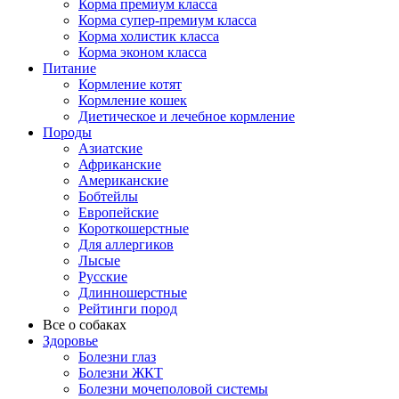
Корма премиум класса
Корма супер-премиум класса
Корма холистик класса
Корма эконом класса
Питание
Кормление котят
Кормление кошек
Диетическое и лечебное кормление
Породы
Азиатские
Африканские
Американские
Бобтейлы
Европейские
Короткошерстные
Для аллергиков
Лысые
Русские
Длинношерстные
Рейтинги пород
Все о собаках
Здоровье
Болезни глаз
Болезни ЖКТ
Болезни мочеполовой системы