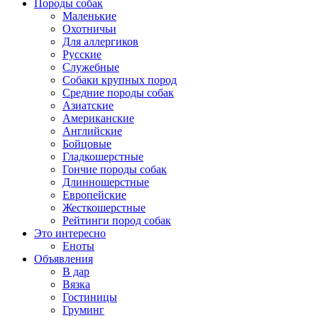
Породы собак
Маленькие
Охотничьи
Для аллергиков
Русские
Служебные
Собаки крупных пород
Средние породы собак
Азиатские
Американские
Английские
Бойцовые
Гладкошерстные
Гончие породы собак
Длинношерстные
Европейские
Жесткошерстные
Рейтинги пород собак
Это интересно
Еноты
Объявления
В дар
Вязка
Гостиницы
Груминг