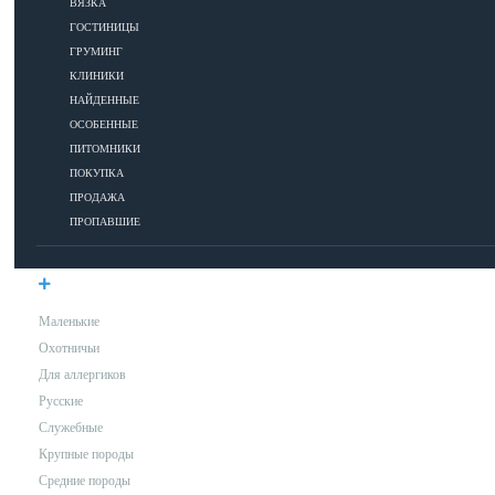
ВЯЗКА
ГОСТИНИЦЫ
УХОД
ГРУМИНГ
КЛИНИКИ
НАЙДЕННЫЕ
Гигиена
ОСОБЕННЫЕ
Уход за шерстью
ПИТОМНИКИ
Аксессуары для ухода за собакой
ПОКУПКА
ПРОДАЖА
ПРОПАВШИЕ
ПОРОДЫ
Маленькие
Охотничьи
Для аллергиков
Русские
Служебные
Крупные породы
Средние породы