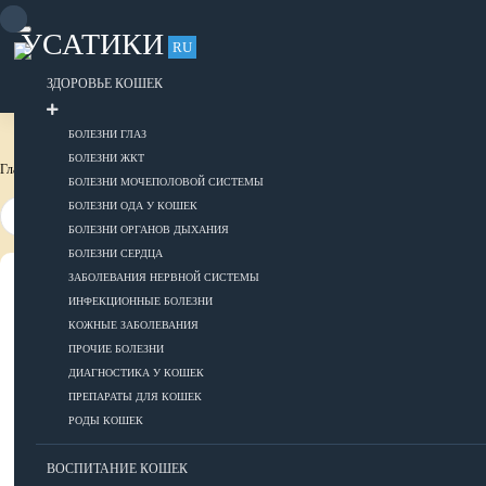
Skip
to
УСАТИКИ
content
RU
Для тех, кто любит своих усатиков
ОБЪЯВЛЕНИЯ
РАЗМЕСТИТЬ ОБЪЯВЛЕНИЕ
ЗДОРОВЬЕ КОШЕК
БОЛЕЗНИ ГЛАЗ
БОЛЕЗНИ ЖКТ
Главная страница
Это интересно
БОЛЕЗНИ МОЧЕПОЛОВОЙ СИСТЕМЫ
БОЛЕЗНИ ОДА У КОШЕК
БОЛЕЗНИ ОРГАНОВ ДЫХАНИЯ
БОЛЕЗНИ СЕРДЦА
ЗАБОЛЕВАНИЯ НЕРВНОЙ СИСТЕМЫ
ВСЕ О КОШКАХ
ИНФЕКЦИОННЫЕ БОЛЕЗНИ
КОЖНЫЕ ЗАБОЛЕВАНИЯ
ЗДОРОВЬЕ
ПРОЧИЕ БОЛЕЗНИ
ДИАГНОСТИКА У КОШЕК
ПРЕПАРАТЫ ДЛЯ КОШЕК
РОДЫ КОШЕК
Болезни глаз
Болезни ЖКТ
ВОСПИТАНИЕ КОШЕК
Болезни мочеполовой системы