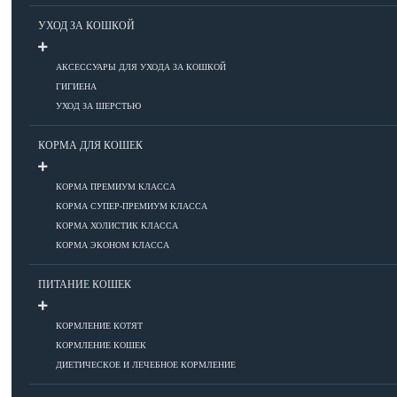
Болезни ОДА у кошек
УХОД ЗА КОШКОЙ
Болезни органов дыхания
Болезни сердца
ДОБАВИТЬ ОБЪЯВЛЕНИЕ
АКСЕССУАРЫ ДЛЯ УХОДА ЗА КОШКОЙ
Заболевания нервной системы
ГИГИЕНА
Инфекционные болезни
УХОД ЗА ШЕРСТЬЮ
Кожные заболевания
Прочие болезни
КОРМА ДЛЯ КОШЕК
Диагностика у кошек
Препараты для кошек
КОРМА ПРЕМИУМ КЛАССА
Роды кошек
КОРМА СУПЕР-ПРЕМИУМ КЛАССА
КОРМА ХОЛИСТИК КЛАССА
КОРМА ЭКОНОМ КЛАССА
ВОСПИТАНИЕ
ПИТАНИЕ КОШЕК
УХОД
КОРМЛЕНИЕ КОТЯТ
КОРМЛЕНИЕ КОШЕК
Аксессуары для ухода
ДИЕТИЧЕСКОЕ И ЛЕЧЕБНОЕ КОРМЛЕНИЕ
Гигиена