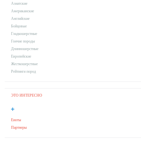
Азиатские
Американские
Английские
Бойцовые
Гладкошерстные
Гончие породы
Длинношерстные
Европейские
Жесткошерстные
Рейтинги пород
ЭТО ИНТЕРЕСНО
Еноты
Партнеры