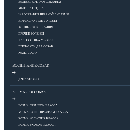
ПОРОДЫ
БОЛЕЗНИ ОРГАНОВ ДЫХАНИЯ
БОЛЕЗНИ СЕРДЦА
ЗАБОЛЕВАНИЯ НЕРВНОЙ СИСТЕМЫ
ИНФЕКЦИОННЫЕ БОЛЕЗНИ
Азиатские
КОЖНЫЕ ЗАБОЛЕВАНИЯ
Африканские
ПРОЧИЕ БОЛЕЗНИ
Американские
ДИАГНОСТИКА У СОБАК
Бобтейлы
ПРЕПАРАТЫ ДЛЯ СОБАК
Европейские
РОДЫ СОБАК
Короткошерстные
Для аллергиков
ВОСПИТАНИЕ СОБАК
Лысые
Русские
ДРЕССИРОВКА
Длинношерстные
КОРМА ДЛЯ СОБАК
Рейтинги пород
КОРМА ПРЕМИУМ КЛАССА
КОРМА СУПЕР-ПРЕМИУМ КЛАССА
ВСЕ О СОБАКАХ
КОРМА ХОЛИСТИК КЛАССА
КОРМА ЭКОНОМ КЛАССА
ЗДОРОВЬЕ