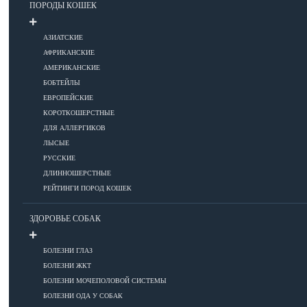
ПОРОДЫ КОШЕК
Уход за шерстью
АЗИАТСКИЕ
КОРМА
АФРИКАНСКИЕ
АМЕРИКАНСКИЕ
БОБТЕЙЛЫ
Корма премиум класса
ЕВРОПЕЙСКИЕ
КОРОТКОШЕРСТНЫЕ
Корма супер-премиум класса
ДЛЯ АЛЛЕРГИКОВ
Корма холистик класса
ЛЫСЫЕ
Корма эконом класса
РУССКИЕ
ДЛИННОШЕРСТНЫЕ
ПИТАНИЕ
РЕЙТИНГИ ПОРОД КОШЕК
ЗДОРОВЬЕ СОБАК
Кормление котят
БОЛЕЗНИ ГЛАЗ
Кормление кошек
БОЛЕЗНИ ЖКТ
Диетическое и лечебное кормление
БОЛЕЗНИ МОЧЕПОЛОВОЙ СИСТЕМЫ
БОЛЕЗНИ ОДА У СОБАК