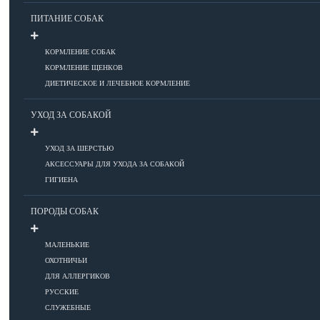
ПИТАНИЕ СОБАК
Болезни глаз
КОРМЛЕНИЕ СОБАК
Болезни ЖКТ
КОРМЛЕНИЕ ЩЕНКОВ
Болезни мочеполовой системы
ДИЕТИЧЕСКОЕ И ЛЕЧЕБНОЕ КОРМЛЕНИЕ
Болезни ОДА
УХОД ЗА СОБАКОЙ
Болезни органов дыхания
Болезни сердца
УХОД ЗА ШЕРСТЬЮ
Заболевания нервной системы
АКСЕССУАРЫ ДЛЯ УХОДА ЗА СОБАКОЙ
Инфекционные болезни
ГИГИЕНА
Кожные заболевания
Прочие болезни
ПОРОДЫ СОБАК
Диагностика
Препараты
МАЛЕНЬКИЕ
Роды
ОХОТНИЧЬИ
ДЛЯ АЛЛЕРГИКОВ
ВОСПИТАНИЕ
РУССКИЕ
СЛУЖЕБНЫЕ