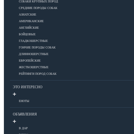
СОБАКИ КРУПНЫХ ПОРОД
СРЕДНИЕ ПОРОДЫ СОБАК
Дрессировка
АЗИАТСКИЕ
АМЕРИКАНСКИЕ
КОРМА
АНГЛИЙСКИЕ
БОЙЦОВЫЕ
ГЛАДКОШЕРСТНЫЕ
ГОНЧИЕ ПОРОДЫ СОБАК
Корма премиум класса
ДЛИННОШЕРСТНЫЕ
Корма супер-премиум класса
ЕВРОПЕЙСКИЕ
Корма холистик класса
ЖЕСТКОШЕРСТНЫЕ
Корма эконом класса
РЕЙТИНГИ ПОРОД СОБАК
ЭТО ИНТЕРЕСНО
ПИТАНИЕ
ЕНОТЫ
Кормление собак
ОБЪЯВЛЕНИЯ
Кормление щенков
Диетическое и лечебное кормление
В ДАР