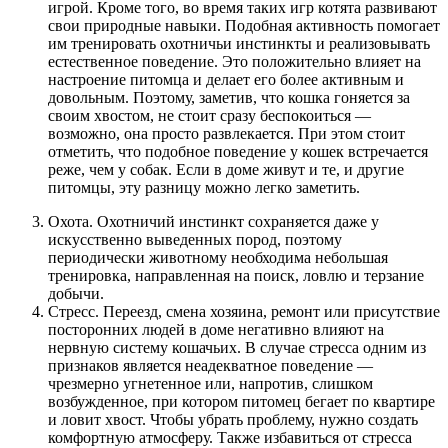
игрой. Кроме того, во время таких игр котята развивают
свои природные навыки. Подобная активность помогает
им тренировать охотничьи инстинкты и реализовывать
естественное поведение. Это положительно влияет на
настроение питомца и делает его более активным и
довольным. Поэтому, заметив, что кошка гоняется за
своим хвостом, не стоит сразу беспокоиться —
возможно, она просто развлекается. При этом стоит
отметить, что подобное поведение у кошек встречается
реже, чем у собак. Если в доме живут и те, и другие
питомцы, эту разницу можно легко заметить.
Охота. Охотничий инстинкт сохраняется даже у
искусственно выведенных пород, поэтому
периодически животному необходима небольшая
тренировка, направленная на поиск, ловлю и терзание
добычи.
Стресс. Переезд, смена хозяина, ремонт или присутствие
посторонних людей в доме негативно влияют на
нервную систему кошачьих. В случае стресса одним из
признаков является неадекватное поведение —
чрезмерно угнетенное или, напротив, слишком
возбужденное, при котором питомец бегает по квартире
и ловит хвост. Чтобы убрать проблему, нужно создать
комфортную атмосферу. Также избавиться от стресса