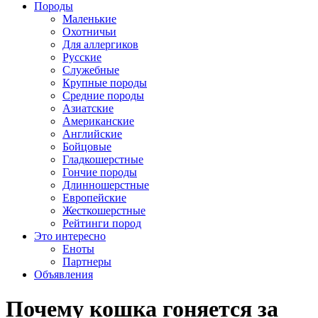
Породы
Маленькие
Охотничьи
Для аллергиков
Русские
Служебные
Крупные породы
Средние породы
Азиатские
Американские
Английские
Бойцовые
Гладкошерстные
Гончие породы
Длинношерстные
Европейские
Жесткошерстные
Рейтинги пород
Это интересно
Еноты
Партнеры
Объявления
Почему кошка гоняется за