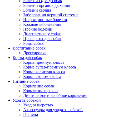
Болезни ОДА у собак
Болезни органов дыхания
Болезни сердца
Заболевания нервной системы
Инфекционные болезни
Кожные заболевания
Прочие болезни
Диагностика у собак
Препараты для собак
Роды собак
Воспитание собак
Дрессировка
Корма для собак
Корма премиум класса
Корма супер-премиум класса
Корма холистик класса
Корма эконом класса
Питание собак
Кормление собак
Кормление щенков
Диетическое и лечебное кормление
Уход за собакой
Уход за шерстью
Аксессуары для ухода за собакой
Гигиена