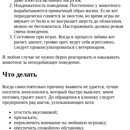
даже избегать активных нагрузок.
Неадекватность поведения. Постепенно у животного
вырабатываются привычный образ жизни. Если кот
периодически гоняется за хвостом, во время игры не
мяукает от боли и не выгрызает шерсть до облысения,
можно не беспокоиться. Настораживать должна резкая
смена поведения.
Состояние при играх. Когда в процессе забавы кот
рычит, шипит, громко орет, ведет себя агрессивно,
следует проконсультироваться с ветеринаром.
В любом случае не нужно бурно реагировать и наказывать
животное за неподобающее поведение.
Что делать
Когда самостоятельно причину выявить не удается, лучше
посетить зоопсихолога, который быстро выяснит, зачем
питомец грызет хвост. До обращения в клинику следует
предпринять ряд шагов, успокаивающих кота:
угостить вкусняшкой;
приласкать;
переключить внимание на любимую игрушку;
обеспечить спокойную обстановку.