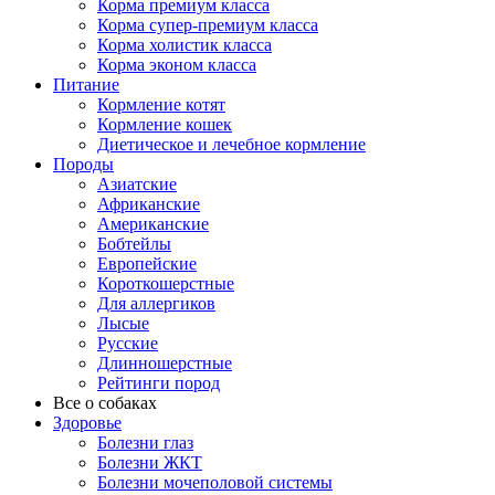
Корма премиум класса
Корма супер-премиум класса
Корма холистик класса
Корма эконом класса
Питание
Кормление котят
Кормление кошек
Диетическое и лечебное кормление
Породы
Азиатские
Африканские
Американские
Бобтейлы
Европейские
Короткошерстные
Для аллергиков
Лысые
Русские
Длинношерстные
Рейтинги пород
Все о собаках
Здоровье
Болезни глаз
Болезни ЖКТ
Болезни мочеполовой системы