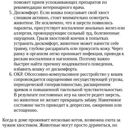
поможет прием успокаивающих препаратов по
рекомендации ветеринарного врача.
Дискомфорт. Если кошка покусывает свой хвост
слишком активно, стоит внимательно осмотреть
животное. Не исключено, что в шерсти появились
паразиты, присутствует воспаление анальных желез или
аллергия, провоцирующие сильный зуд, болезненные
ощущения. Грызя хвостовой кончик в попытках
устранить дискомфорт, животное может нанести себе
травму, глубоко расцарапать или прокусить кожу. Через
ранку в организм легко проникает инфекция, приводя к
рискам воспаления и нагноения. Поэтому важно
быстрее найти причину неадекватного поведения,
избавить кошку от дискомфорта.
ОКР. Обсессивно-компульсивное расстройство у кошек
сопровождается ощущениями несуществующей угрозы,
периодической гиперактивностью, расширением
зрачков и повышенной тактильной чувствительностью.
В результате постоянных игр на хвосте редеет шерсть,
но животное не желает прекращать забаву. Навязчивое
состояние часто приводит к депрессии, ожирению или
истощению.
Когда в доме проживает несколько котов, возможна охота за
чужим хвостиком. Животные могут просто дурачиться, но