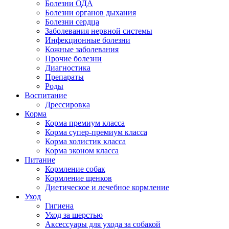
Болезни ОДА
Болезни органов дыхания
Болезни сердца
Заболевания нервной системы
Инфекционные болезни
Кожные заболевания
Прочие болезни
Диагностика
Препараты
Роды
Воспитание
Дрессировка
Корма
Корма премиум класса
Корма супер-премиум класса
Корма холистик класса
Корма эконом класса
Питание
Кормление собак
Кормление щенков
Диетическое и лечебное кормление
Уход
Гигиена
Уход за шерстью
Аксессуары для ухода за собакой