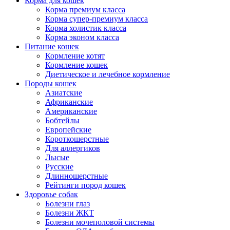
Корма для кошек
Корма премиум класса
Корма супер-премиум класса
Корма холистик класса
Корма эконом класса
Питание кошек
Кормление котят
Кормление кошек
Диетическое и лечебное кормление
Породы кошек
Азиатские
Африканские
Американские
Бобтейлы
Европейские
Короткошерстные
Для аллергиков
Лысые
Русские
Длинношерстные
Рейтинги пород кошек
Здоровье собак
Болезни глаз
Болезни ЖКТ
Болезни мочеполовой системы