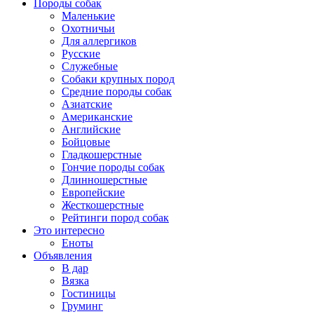
Породы собак
Маленькие
Охотничьи
Для аллергиков
Русские
Служебные
Собаки крупных пород
Средние породы собак
Азиатские
Американские
Английские
Бойцовые
Гладкошерстные
Гончие породы собак
Длинношерстные
Европейские
Жесткошерстные
Рейтинги пород собак
Это интересно
Еноты
Объявления
В дар
Вязка
Гостиницы
Груминг