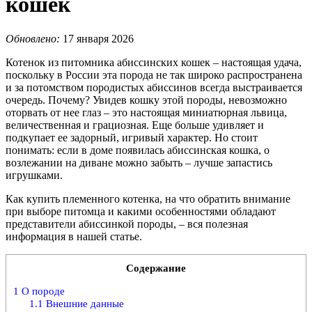
кошек
Обновлено:
17 января 2026
Котенок из питомника абиссинских кошек – настоящая удача,
поскольку в России эта порода не так широко распространена
и за потомством породистых абиссинов всегда выстраивается
очередь. Почему? Увидев кошку этой породы, невозможно
оторвать от нее глаз – это настоящая миниатюрная львица,
величественная и грациозная. Еще больше удивляет и
подкупает ее задорный, игривый характер. Но стоит
понимать: если в доме появилась абиссинская кошка, о
возлежании на диване можно забыть – лучше запастись
игрушками.
Как купить племенного котенка, на что обратить внимание
при выборе питомца и какими особенностями обладают
представители абиссинкой породы, – вся полезная
информация в нашей статье.
Содержание
1
О породе
1.1
Внешние данные