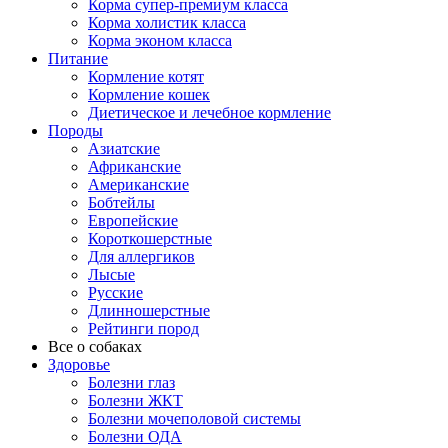
Корма супер-премиум класса
Корма холистик класса
Корма эконом класса
Питание
Кормление котят
Кормление кошек
Диетическое и лечебное кормление
Породы
Азиатские
Африканские
Американские
Бобтейлы
Европейские
Короткошерстные
Для аллергиков
Лысые
Русские
Длинношерстные
Рейтинги пород
Все о собаках
Здоровье
Болезни глаз
Болезни ЖКТ
Болезни мочеполовой системы
Болезни ОДА