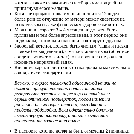
котята, а также ознакомит со всей документацией на
приглянувшегося малыша.
Котят не продают, пока им не исполнится 12 недель,
более раннее отлучение от матери может сказаться на
психическом и даже физическом здоровье животных.
Малыши в возрасте 3 – 4 месяцев не должен быть
пугливым и тем более агрессивным, в этот период они
подвижны, активны и охотно играют друг с другом.
Здоровый котенок должен быть чистым (ушки и глазки
– также без выделений), с мягким животиком (обратное
свидетельствует о глистах), от животного не должен
исходить неприятный запах.
Внешние характеристики котенка должны максимально
совпадать со стандартными.
Важно: в окрасе племенной абиссинской кошки не
должны присутствовать полосы на лапах,
разорванное ожерелье, чересчур светлый или с
серым оттенком подшерсток, любой намек на
рисунок и белый окрас шерсти, выходящий за
пределы подбородка. Веки обязательно должны
иметь черную окантовку, а тикинг включать
достаточное количество полос.
В паспорте котенка должны быть отмечены 2 прививки,