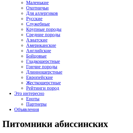
Маленькие
Охотничьи
Для аллергиков
Русские
Служебные
Крупные породы
Средние породы
Азиатские
Американские
Английские
Бойцовые
Гладкошерстные
Гончие породы
Длинношерстные
Европейские
Жесткошерстные
Рейтинги пород
Это интересно
Еноты
Партнеры
Объявления
Питомники абиссинских