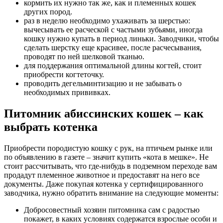
кормить их нужно так же, как и племенных кошек
других пород.
раз в неделю необходимо ухаживать за шерстью:
вычесывать ее расческой с частыми зубьями, иногда
кошку нужно купать в период линьки. Заводчики, чтобы
сделать шерстку еще красивее, после расчесывания,
проводят по ней шелковой тканью.
для поддержания оптимальной длины когтей, стоит
приобрести когтеточку.
проводить дегельминтизацию и не забывать о
необходимых прививках.
Питомник абиссинских кошек – как
выбрать котенка
Приобрести породистую кошку с рук, на птичьем рынке или
по объявлению в газете – значит купить «кота в мешке». Не
стоит рассчитывать, что где-нибудь в подземном переходе вам
продадут племенное животное и предоставят на него все
документы. Даже покупая котенка у сертифицированного
заводчика, нужно обратить внимание на следующие моменты:
Добросовестный хозяин питомника сам с радостью
покажет, в каких условиях содержатся взрослые особи и