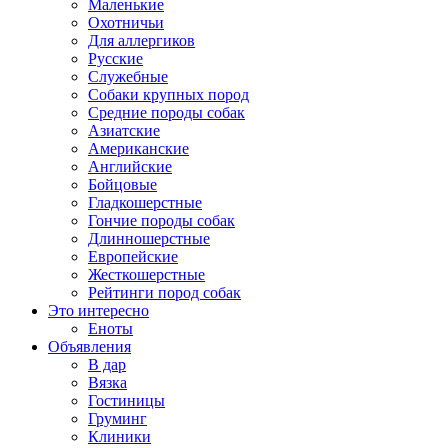
Маленькие
Охотничьи
Для аллергиков
Русские
Служебные
Собаки крупных пород
Средние породы собак
Азиатские
Американские
Английские
Бойцовые
Гладкошерстные
Гончие породы собак
Длинношерстные
Европейские
Жесткошерстные
Рейтинги пород собак
Это интересно
Еноты
Объявления
В дар
Вязка
Гостиницы
Груминг
Клиники