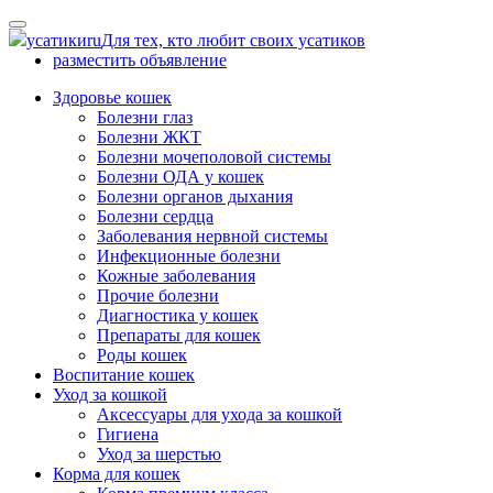
Skip
to
усатики
ru
Для тех, кто любит своих усатиков
content
разместить объявление
Здоровье кошек
Болезни глаз
Болезни ЖКТ
Болезни мочеполовой системы
Болезни ОДА у кошек
Болезни органов дыхания
Болезни сердца
Заболевания нервной системы
Инфекционные болезни
Кожные заболевания
Прочие болезни
Диагностика у кошек
Препараты для кошек
Роды кошек
Воспитание кошек
Уход за кошкой
Аксессуары для ухода за кошкой
Гигиена
Уход за шерстью
Корма для кошек