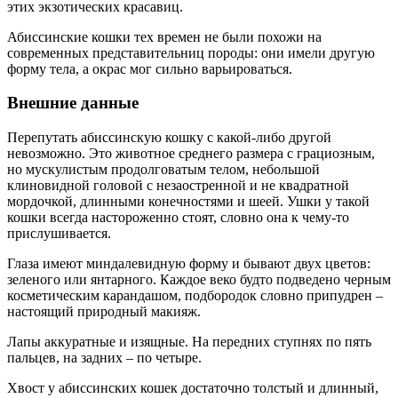
этих экзотических красавиц.
Абиссинские кошки тех времен не были похожи на
современных представительниц породы: они имели другую
форму тела, а окрас мог сильно варьироваться.
Внешние данные
Перепутать абиссинскую кошку с какой-либо другой
невозможно. Это животное среднего размера с грациозным,
но мускулистым продолговатым телом, небольшой
клиновидной головой с незаостренной и не квадратной
мордочкой, длинными конечностями и шеей. Ушки у такой
кошки всегда настороженно стоят, словно она к чему-то
прислушивается.
Глаза имеют миндалевидную форму и бывают двух цветов:
зеленого или янтарного. Каждое веко будто подведено черным
косметическим карандашом, подбородок словно припудрен –
настоящий природный макияж.
Лапы аккуратные и изящные. На передних ступнях по пять
пальцев, на задних – по четыре.
Хвост у абиссинских кошек достаточно толстый и длинный,