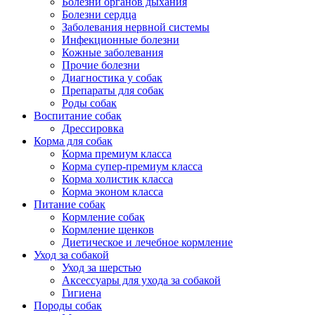
Болезни органов дыхания
Болезни сердца
Заболевания нервной системы
Инфекционные болезни
Кожные заболевания
Прочие болезни
Диагностика у собак
Препараты для собак
Роды собак
Воспитание собак
Дрессировка
Корма для собак
Корма премиум класса
Корма супер-премиум класса
Корма холистик класса
Корма эконом класса
Питание собак
Кормление собак
Кормление щенков
Диетическое и лечебное кормление
Уход за собакой
Уход за шерстью
Аксессуары для ухода за собакой
Гигиена
Породы собак