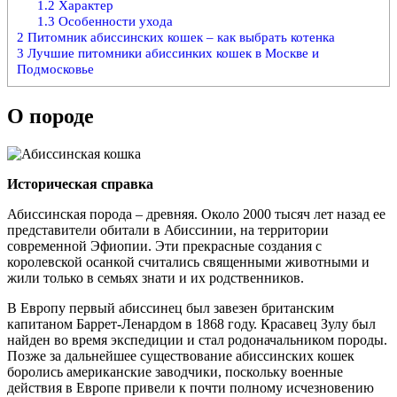
1.2
Характер
1.3
Особенности ухода
2
Питомник абиссинских кошек – как выбрать котенка
3
Лучшие питомники абиссинких кошек в Москве и
Подмосковье
О породе
Историческая справка
Абиссинская порода – древняя. Около 2000 тысяч лет назад ее
представители обитали в Абиссинии, на территории
современной Эфиопии. Эти прекрасные создания с
королевской осанкой считались священными животными и
жили только в семьях знати и их родственников.
В Европу первый абиссинец был завезен британским
капитаном Баррет-Ленардом в 1868 году. Красавец Зулу был
найден во время экспедиции и стал родоначальником породы.
Позже за дальнейшее существование абиссинских кошек
боролись американские заводчики, поскольку военные
действия в Европе привели к почти полному исчезновению