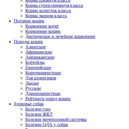
Корма премиум класса
Корма супер-премиум класса
Корма холистик класса
Корма эконом класса
Питание кошек
Кормление котят
Кормление кошек
Диетическое и лечебное кормление
Породы кошек
Азиатские
Африканские
Американские
Бобтейлы
Европейские
Короткошерстные
Для аллергиков
Лысые
Русские
Длинношерстные
Рейтинги пород кошек
Здоровье собак
Болезни глаз
Болезни ЖКТ
Болезни мочеполовой системы
Болезни ОДА у собак