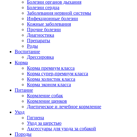
Болезни органов дыхания
Болезни сердца
Заболевания нервной системы
Инфекционные болезни
Кожные заболевания
Прочие болезни
Диагностика
Препараты
Роды
Воспитание
Дрессировка
Корма
Корма премиум класса
Корма супер-премиум класса
Корма холистик класса
Корма эконом класса
Питание
Кормление собак
Кормление щенков
Диетическое и лечебное кормление
Уход
Гигиена
Уход за шерстью
Аксессуары для ухода за собакой
Породы