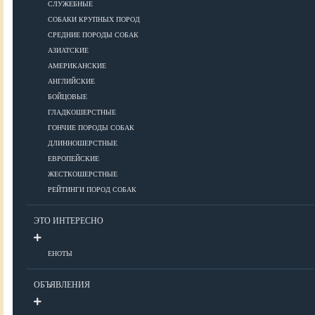
СЛУЖЕБНЫЕ
СОБАКИ КРУПНЫХ ПОРОД
Дрессировка
СРЕДНИЕ ПОРОДЫ СОБАК
АЗИАТСКИЕ
КОРМА
АМЕРИКАНСКИЕ
АНГЛИЙСКИЕ
БОЙЦОВЫЕ
ГЛАДКОШЕРСТНЫЕ
Корма премиум класса
ГОНЧИЕ ПОРОДЫ СОБАК
Корма супер-премиум класса
ДЛИННОШЕРСТНЫЕ
Корма холистик класса
ЕВРОПЕЙСКИЕ
Корма эконом класса
ЖЕСТКОШЕРСТНЫЕ
РЕЙТИНГИ ПОРОД СОБАК
ПИТАНИЕ
ЭТО ИНТЕРЕСНО
ЕНОТЫ
Кормление собак
Кормление щенков
ОБЪЯВЛЕНИЯ
Диетическое и лечебное кормление