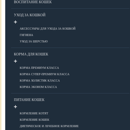
ВОСПИТАНИЕ КОШЕК
Болезни ОДА у кошек
Болезни органов дыхания
УХОД ЗА КОШКОЙ
Болезни сердца
Заболевания нервной системы
АКСЕССУАРЫ ДЛЯ УХОДА ЗА КОШКОЙ
Инфекционные болезни
ГИГИЕНА
Кожные заболевания
УХОД ЗА ШЕРСТЬЮ
Прочие болезни
Диагностика у кошек
КОРМА ДЛЯ КОШЕК
Препараты для кошек
Роды кошек
КОРМА ПРЕМИУМ КЛАССА
КОРМА СУПЕР-ПРЕМИУМ КЛАССА
КОРМА ХОЛИСТИК КЛАССА
ВОСПИТАНИЕ
КОРМА ЭКОНОМ КЛАССА
УХОД
ПИТАНИЕ КОШЕК
КОРМЛЕНИЕ КОТЯТ
Аксессуары для ухода
КОРМЛЕНИЕ КОШЕК
Гигиена
ДИЕТИЧЕСКОЕ И ЛЕЧЕБНОЕ КОРМЛЕНИЕ