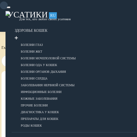
Skip
to
content
УСАТИКИ
RU
Для тех, кто любит своих усатиков
ОБЪЯВЛЕНИЯ
РАЗМЕСТИТЬ ОБЪЯВЛЕНИЕ
ЗДОРОВЬЕ КОШЕК
БОЛЕЗНИ ГЛАЗ
Главная страница
Объявления
БОЛЕЗНИ ЖКТ
БОЛЕЗНИ МОЧЕПОЛОВОЙ СИСТЕМЫ
БОЛЕЗНИ ОДА У КОШЕК
БОЛЕЗНИ ОРГАНОВ ДЫХАНИЯ
БОЛЕЗНИ СЕРДЦА
ВСЕ О КОШКАХ
ЗАБОЛЕВАНИЯ НЕРВНОЙ СИСТЕМЫ
ИНФЕКЦИОННЫЕ БОЛЕЗНИ
ЗДОРОВЬЕ
КОЖНЫЕ ЗАБОЛЕВАНИЯ
ПРОЧИЕ БОЛЕЗНИ
ДИАГНОСТИКА У КОШЕК
ПРЕПАРАТЫ ДЛЯ КОШЕК
Болезни глаз
РОДЫ КОШЕК
Болезни ЖКТ
Болезни мочеполовой системы
ДОБАВИТЬ ОБЪЯВЛЕНИЕ