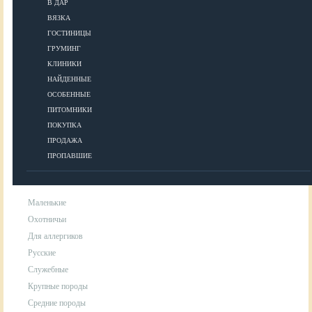
В ДАР
ВЯЗКА
УХОД
ГОСТИНИЦЫ
ГРУМИНГ
КЛИНИКИ
Гигиена
НАЙДЕННЫЕ
Уход за шерстью
ОСОБЕННЫЕ
Аксессуары для ухода за собакой
ПИТОМНИКИ
ПОКУПКА
ПРОДАЖА
ПОРОДЫ
ПРОПАВШИЕ
Маленькие
Охотничьи
Для аллергиков
Русские
Служебные
Крупные породы
Средние породы