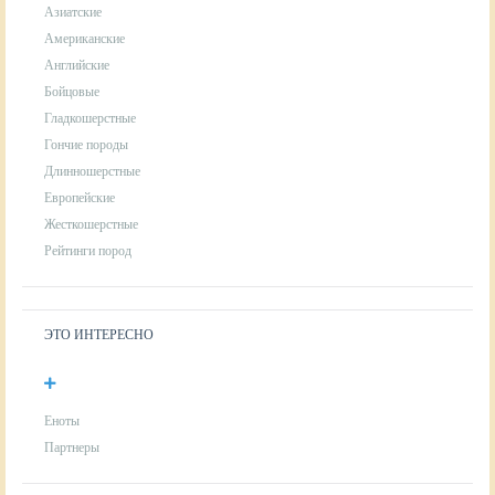
Азиатские
Американские
Английские
Бойцовые
Гладкошерстные
Гончие породы
Длинношерстные
Европейские
Жесткошерстные
Рейтинги пород
ЭТО ИНТЕРЕСНО
Еноты
Партнеры