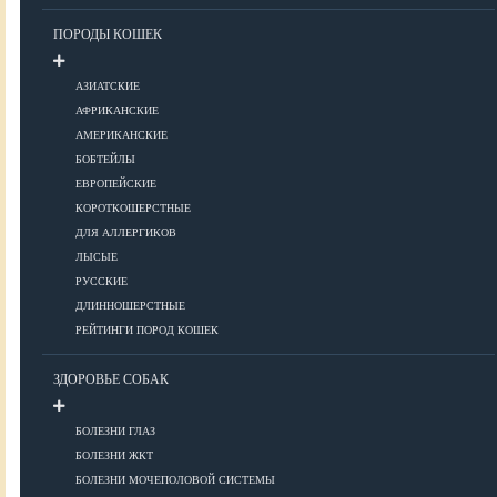
Уход за шерстью
ПОРОДЫ КОШЕК
КОРМА
АЗИАТСКИЕ
АФРИКАНСКИЕ
АМЕРИКАНСКИЕ
Корма премиум класса
БОБТЕЙЛЫ
Корма супер-премиум класса
ЕВРОПЕЙСКИЕ
КОРОТКОШЕРСТНЫЕ
Корма холистик класса
ДЛЯ АЛЛЕРГИКОВ
Корма эконом класса
ЛЫСЫЕ
РУССКИЕ
ПИТАНИЕ
ДЛИННОШЕРСТНЫЕ
РЕЙТИНГИ ПОРОД КОШЕК
ЗДОРОВЬЕ СОБАК
Кормление котят
Кормление кошек
БОЛЕЗНИ ГЛАЗ
Диетическое и лечебное кормление
БОЛЕЗНИ ЖКТ
БОЛЕЗНИ МОЧЕПОЛОВОЙ СИСТЕМЫ