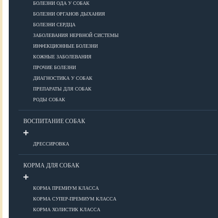
ПОРОДЫ
БОЛЕЗНИ ОДА У СОБАК
БОЛЕЗНИ ОРГАНОВ ДЫХАНИЯ
БОЛЕЗНИ СЕРДЦА
ЗАБОЛЕВАНИЯ НЕРВНОЙ СИСТЕМЫ
Азиатские
ИНФЕКЦИОННЫЕ БОЛЕЗНИ
Африканские
КОЖНЫЕ ЗАБОЛЕВАНИЯ
Американские
ПРОЧИЕ БОЛЕЗНИ
Бобтейлы
ДИАГНОСТИКА У СОБАК
Европейские
ПРЕПАРАТЫ ДЛЯ СОБАК
Короткошерстные
РОДЫ СОБАК
Для аллергиков
Лысые
ВОСПИТАНИЕ СОБАК
Русские
Длинношерстные
ДРЕССИРОВКА
Рейтинги пород
КОРМА ДЛЯ СОБАК
КОРМА ПРЕМИУМ КЛАССА
ВСЕ О СОБАКАХ
КОРМА СУПЕР-ПРЕМИУМ КЛАССА
КОРМА ХОЛИСТИК КЛАССА
ЗДОРОВЬЕ