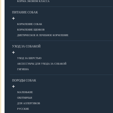
КОРМА ЭКОНОМ КЛАССА
ПИТАНИЕ СОБАК
Болезни глаз
Болезни ЖКТ
КОРМЛЕНИЕ СОБАК
Болезни мочеполовой системы
КОРМЛЕНИЕ ЩЕНКОВ
Болезни ОДА
ДИЕТИЧЕСКОЕ И ЛЕЧЕБНОЕ КОРМЛЕНИЕ
Болезни органов дыхания
УХОД ЗА СОБАКОЙ
Болезни сердца
Заболевания нервной системы
УХОД ЗА ШЕРСТЬЮ
Инфекционные болезни
АКСЕССУАРЫ ДЛЯ УХОДА ЗА СОБАКОЙ
Кожные заболевания
ГИГИЕНА
Прочие болезни
Диагностика
ПОРОДЫ СОБАК
Препараты
Роды
МАЛЕНЬКИЕ
ОХОТНИЧЬИ
ВОСПИТАНИЕ
ДЛЯ АЛЛЕРГИКОВ
РУССКИЕ