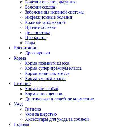
Болезни органов дыхания
Болезни сердца
Заболевания нервной системы
Инфекционные болезни
Кожные заболевания
Прочие болезни
Диагностика
Препараты
Роды
Воспитание
Дрессировка
Корма
Корма премиум класса
Корма супер-премиум класса
Корма холистик класса
Корма эконом класса
Питание
Кормление собак
Кормление щенков
Диетическое и лечебное кормление
Уход
Гигиена
Уход за шерстью
Аксессуары для ухода за собакой
Породы