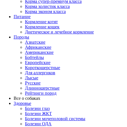
Корма супер-премиум класса
Корма холистик класса
Корма эконом класса
Питание
Кормление котят
Кормление кошек
Диетическое и лечебное кормление
Породы
Азиатские
Африканские
Американские
Бобтейлы
Европейские
Короткошерстные
Для аллергиков
Лысые
Русские
Длинношерстные
Рейтинги пород
Все о собаках
Здоровье
Болезни глаз
Болезни ЖКТ
Болезни мочеполовой системы
Болезни ОДА