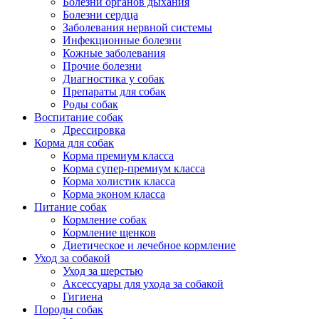
Болезни органов дыхания
Болезни сердца
Заболевания нервной системы
Инфекционные болезни
Кожные заболевания
Прочие болезни
Диагностика у собак
Препараты для собак
Роды собак
Воспитание собак
Дрессировка
Корма для собак
Корма премиум класса
Корма супер-премиум класса
Корма холистик класса
Корма эконом класса
Питание собак
Кормление собак
Кормление щенков
Диетическое и лечебное кормление
Уход за собакой
Уход за шерстью
Аксессуары для ухода за собакой
Гигиена
Породы собак