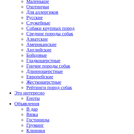
Маленькие
Охотничьи
Для аллергиков
Русские
Служебные
Собаки крупных пород
Средние породы собак
Азиатские
Американские
Английские
Бойцовые
Гладкошерстные
Гончие породы собак
Длинношерстные
Европейские
Жесткошерстные
Рейтинги пород собак
Это интересно
Еноты
Объявления
В дар
Вязка
Гостиницы
Груминг
Клиники