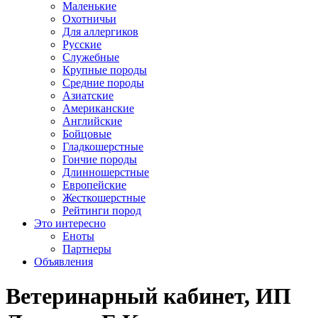
Маленькие
Охотничьи
Для аллергиков
Русские
Служебные
Крупные породы
Средние породы
Азиатские
Американские
Английские
Бойцовые
Гладкошерстные
Гончие породы
Длинношерстные
Европейские
Жесткошерстные
Рейтинги пород
Это интересно
Еноты
Партнеры
Объявления
Ветеринарный кабинет, ИП