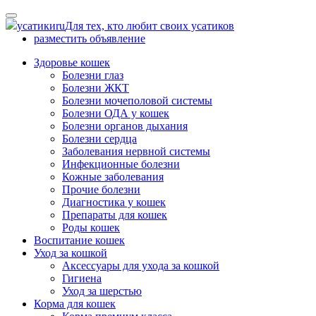
Skip
to
усатики
ru
Для тех, кто любит своих усатиков
content
разместить объявление
Здоровье кошек
Болезни глаз
Болезни ЖКТ
Болезни мочеполовой системы
Болезни ОДА у кошек
Болезни органов дыхания
Болезни сердца
Заболевания нервной системы
Инфекционные болезни
Кожные заболевания
Прочие болезни
Диагностика у кошек
Препараты для кошек
Роды кошек
Воспитание кошек
Уход за кошкой
Аксессуары для ухода за кошкой
Гигиена
Уход за шерстью
Корма для кошек