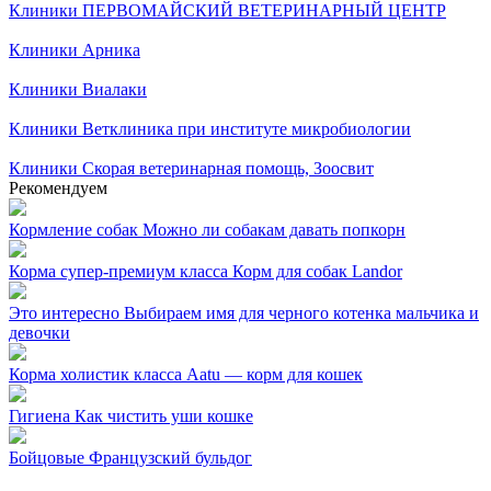
Клиники
ПЕРВОМАЙСКИЙ ВЕТЕРИНАРНЫЙ ЦЕНТР
Клиники
Арника
Клиники
Виалаки
Клиники
Ветклиника при институте микробиологии
Клиники
Скорая ветеринарная помощь, Зоосвит
Рекомендуем
Кормление собак
Можно ли собакам давать попкорн
Корма супер-премиум класса
Корм для собак Landor
Это интересно
Выбираем имя для черного котенка мальчика и
девочки
Корма холистик класса
Aatu — корм для кошек
Гигиена
Как чистить уши кошке
Бойцовые
Французский бульдог