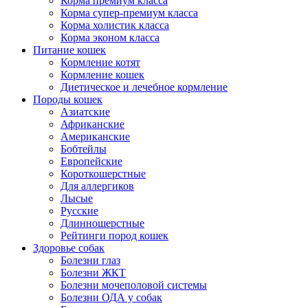
Корма премиум класса
Корма супер-премиум класса
Корма холистик класса
Корма эконом класса
Питание кошек
Кормление котят
Кормление кошек
Диетическое и лечебное кормление
Породы кошек
Азиатские
Африканские
Американские
Бобтейлы
Европейские
Короткошерстные
Для аллергиков
Лысые
Русские
Длинношерстные
Рейтинги пород кошек
Здоровье собак
Болезни глаз
Болезни ЖКТ
Болезни мочеполовой системы
Болезни ОДА у собак