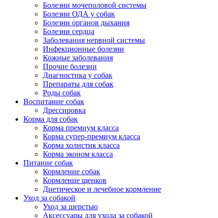
Болезни мочеполовой системы
Болезни ОДА у собак
Болезни органов дыхания
Болезни сердца
Заболевания нервной системы
Инфекционные болезни
Кожные заболевания
Прочие болезни
Диагностика у собак
Препараты для собак
Роды собак
Воспитание собак
Дрессировка
Корма для собак
Корма премиум класса
Корма супер-премиум класса
Корма холистик класса
Корма эконом класса
Питание собак
Кормление собак
Кормление щенков
Диетическое и лечебное кормление
Уход за собакой
Уход за шерстью
Аксессуары для ухода за собакой