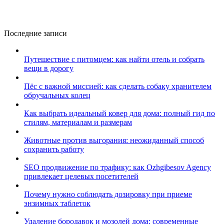
Последние записи
Путешествие с питомцем: как найти отель и собрать
вещи в дорогу
Пёс с важной миссией: как сделать собаку хранителем
обручальных колец
Как выбрать идеальный ковер для дома: полный гид по
стилям, материалам и размерам
Животные против выгорания: неожиданный способ
сохранить работу
SEO продвижение по трафику: как Ozhgibesov Agency
привлекает целевых посетителей
Почему нужно соблюдать дозировку при приеме
энзимных таблеток
Удаление бородавок и мозолей дома: современные