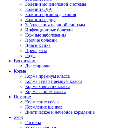
Болезни мочеполовой системы
Болезни ОДА
Болезни органов дыхания
Болезни сердца
Заболевания нервной системы
Инфекционные болезни
Кожные заболевания
Прочие болезни
Диагностика
Препараты
Роды
Воспитание
Дрессировка
Корма
Корма премиум класса
Корма супер-премиум класса
Корма холистик класса
Корма эконом класса
Питание
Кормление собак
Кормление щенков
Диетическое и лечебное кормление
Уход
Гигиена
Уход за шерстью