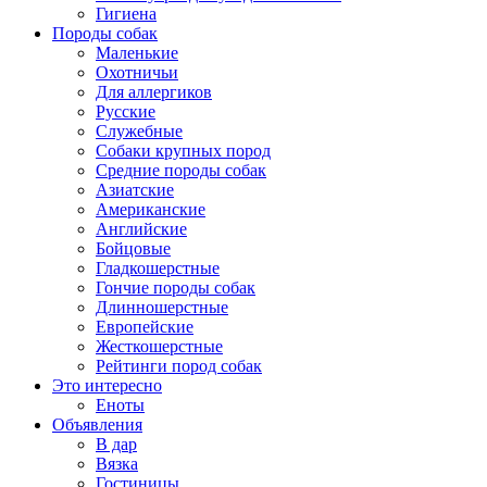
Гигиена
Породы собак
Маленькие
Охотничьи
Для аллергиков
Русские
Служебные
Собаки крупных пород
Средние породы собак
Азиатские
Американские
Английские
Бойцовые
Гладкошерстные
Гончие породы собак
Длинношерстные
Европейские
Жесткошерстные
Рейтинги пород собак
Это интересно
Еноты
Объявления
В дар
Вязка
Гостиницы