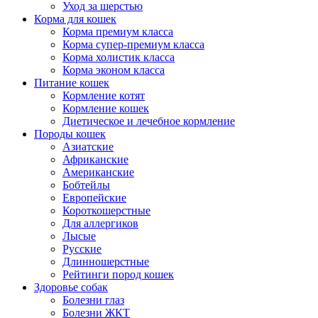
Уход за шерстью
Корма для кошек
Корма премиум класса
Корма супер-премиум класса
Корма холистик класса
Корма эконом класса
Питание кошек
Кормление котят
Кормление кошек
Диетическое и лечебное кормление
Породы кошек
Азиатские
Африканские
Американские
Бобтейлы
Европейские
Короткошерстные
Для аллергиков
Лысые
Русские
Длинношерстные
Рейтинги пород кошек
Здоровье собак
Болезни глаз
Болезни ЖКТ