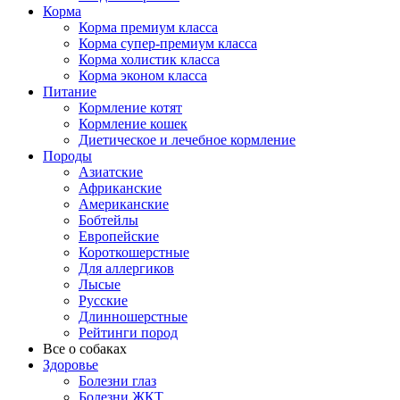
Корма
Корма премиум класса
Корма супер-премиум класса
Корма холистик класса
Корма эконом класса
Питание
Кормление котят
Кормление кошек
Диетическое и лечебное кормление
Породы
Азиатские
Африканские
Американские
Бобтейлы
Европейские
Короткошерстные
Для аллергиков
Лысые
Русские
Длинношерстные
Рейтинги пород
Все о собаках
Здоровье
Болезни глаз
Болезни ЖКТ