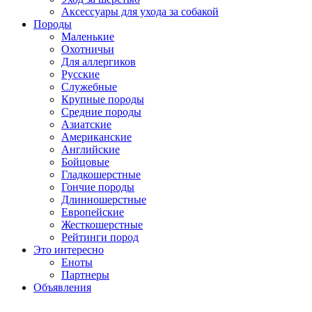
Аксессуары для ухода за собакой
Породы
Маленькие
Охотничьи
Для аллергиков
Русские
Служебные
Крупные породы
Средние породы
Азиатские
Американские
Английские
Бойцовые
Гладкошерстные
Гончие породы
Длинношерстные
Европейские
Жесткошерстные
Рейтинги пород
Это интересно
Еноты
Партнеры
Объявления