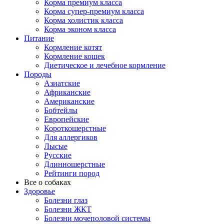
Корма премиум класса
Корма супер-премиум класса
Корма холистик класса
Корма эконом класса
Питание
Кормление котят
Кормление кошек
Диетическое и лечебное кормление
Породы
Азиатские
Африканские
Американские
Бобтейлы
Европейские
Короткошерстные
Для аллергиков
Лысые
Русские
Длинношерстные
Рейтинги пород
Все о собаках
Здоровье
Болезни глаз
Болезни ЖКТ
Болезни мочеполовой системы