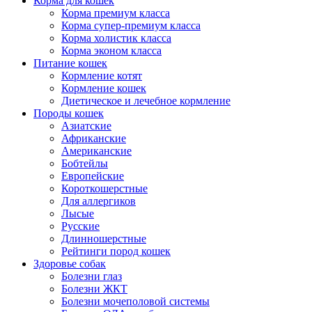
Корма для кошек
Корма премиум класса
Корма супер-премиум класса
Корма холистик класса
Корма эконом класса
Питание кошек
Кормление котят
Кормление кошек
Диетическое и лечебное кормление
Породы кошек
Азиатские
Африканские
Американские
Бобтейлы
Европейские
Короткошерстные
Для аллергиков
Лысые
Русские
Длинношерстные
Рейтинги пород кошек
Здоровье собак
Болезни глаз
Болезни ЖКТ
Болезни мочеполовой системы