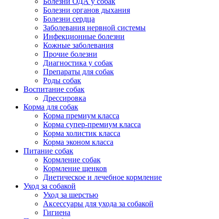
Болезни ОДА у собак
Болезни органов дыхания
Болезни сердца
Заболевания нервной системы
Инфекционные болезни
Кожные заболевания
Прочие болезни
Диагностика у собак
Препараты для собак
Роды собак
Воспитание собак
Дрессировка
Корма для собак
Корма премиум класса
Корма супер-премиум класса
Корма холистик класса
Корма эконом класса
Питание собак
Кормление собак
Кормление щенков
Диетическое и лечебное кормление
Уход за собакой
Уход за шерстью
Аксессуары для ухода за собакой
Гигиена