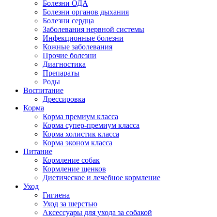
Болезни ОДА
Болезни органов дыхания
Болезни сердца
Заболевания нервной системы
Инфекционные болезни
Кожные заболевания
Прочие болезни
Диагностика
Препараты
Роды
Воспитание
Дрессировка
Корма
Корма премиум класса
Корма супер-премиум класса
Корма холистик класса
Корма эконом класса
Питание
Кормление собак
Кормление щенков
Диетическое и лечебное кормление
Уход
Гигиена
Уход за шерстью
Аксессуары для ухода за собакой