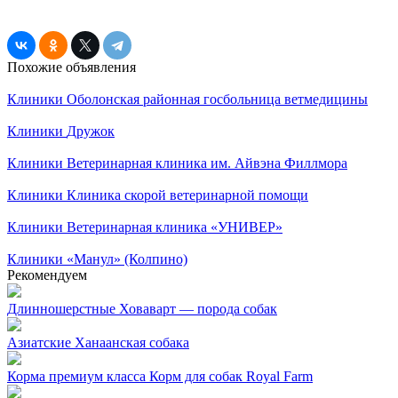
Похожие объявления
Клиники
Оболонская районная госбольница ветмедицины
Клиники
Дружок
Клиники
Ветеринарная клиника им. Айвэна Филлмора
Клиники
Клиника скорой ветеринарной помощи
Клиники
Ветеринарная клиника «УНИВЕР»
Клиники
«Манул» (Колпино)
Рекомендуем
Длинношерстные
Ховаварт — порода собак
Азиатские
Ханаанская собака
Корма премиум класса
Корм для собак Royal Farm