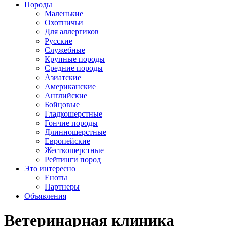
Породы
Маленькие
Охотничьи
Для аллергиков
Русские
Служебные
Крупные породы
Средние породы
Азиатские
Американские
Английские
Бойцовые
Гладкошерстные
Гончие породы
Длинношерстные
Европейские
Жесткошерстные
Рейтинги пород
Это интересно
Еноты
Партнеры
Объявления
Ветеринарная клиника