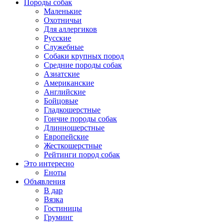
Породы собак
Маленькие
Охотничьи
Для аллергиков
Русские
Служебные
Собаки крупных пород
Средние породы собак
Азиатские
Американские
Английские
Бойцовые
Гладкошерстные
Гончие породы собак
Длинношерстные
Европейские
Жесткошерстные
Рейтинги пород собак
Это интересно
Еноты
Объявления
В дар
Вязка
Гостиницы
Груминг