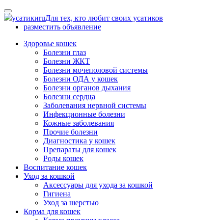
Skip
to
усатики
ru
Для тех, кто любит своих усатиков
content
разместить объявление
Здоровье кошек
Болезни глаз
Болезни ЖКТ
Болезни мочеполовой системы
Болезни ОДА у кошек
Болезни органов дыхания
Болезни сердца
Заболевания нервной системы
Инфекционные болезни
Кожные заболевания
Прочие болезни
Диагностика у кошек
Препараты для кошек
Роды кошек
Воспитание кошек
Уход за кошкой
Аксессуары для ухода за кошкой
Гигиена
Уход за шерстью
Корма для кошек