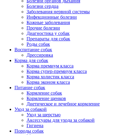
Болезни органов дыхания
Болезни сердца
Заболевания нервной системы
Инфекционные болезни
Кожные заболевания
Прочие болезни
Диагностика у собак
Препараты для собак
Роды собак
Воспитание собак
Дрессировка
Корма для собак
Корма премиум класса
Корма супер-премиум класса
Корма холистик класса
Корма эконом класса
Питание собак
Кормление собак
Кормление щенков
Диетическое и лечебное кормление
Уход за собакой
Уход за шерстью
Аксессуары для ухода за собакой
Гигиена
Породы собак