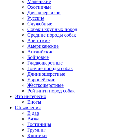
Маленькие
Охотничьи
Для аллергиков
Русские
Служебные
Собаки крупных пород
Средние породы собак
Азиатские
Американские
Английские
Бойцовые
Гладкошерстные
Гончие породы собак
Длинношерстные
Европейские
Жесткошерстные
Рейтинги пород собак
Это интересно
Еноты
Объявления
В дар
Вязка
Гостиницы
Груминг
Клиники