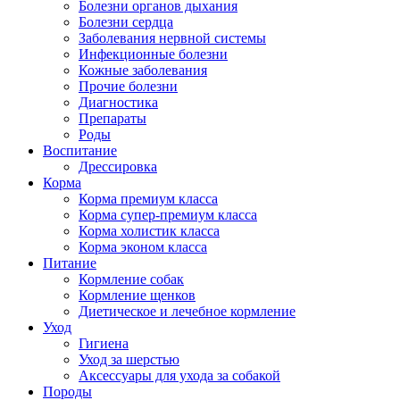
Болезни органов дыхания
Болезни сердца
Заболевания нервной системы
Инфекционные болезни
Кожные заболевания
Прочие болезни
Диагностика
Препараты
Роды
Воспитание
Дрессировка
Корма
Корма премиум класса
Корма супер-премиум класса
Корма холистик класса
Корма эконом класса
Питание
Кормление собак
Кормление щенков
Диетическое и лечебное кормление
Уход
Гигиена
Уход за шерстью
Аксессуары для ухода за собакой
Породы