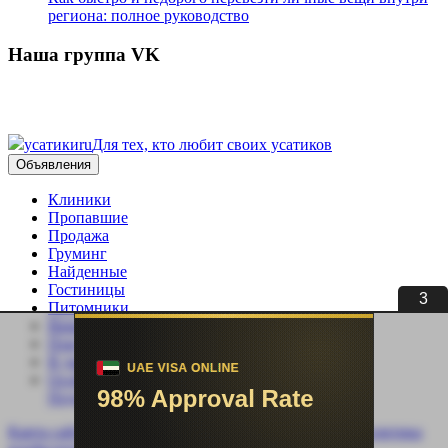
региона: полное руководство
Наша группа VK
усатики
ru
Для тех, кто любит своих усатиков
Объявления
Клиники
Пропавшие
Продажа
Груминг
Найденные
Гостиницы
3
Питомники
Вязка
Покупка
В дар
Особенные
Подать объявление
Карта сайта
Контакты
Реклама
Автор
О нас
Политика