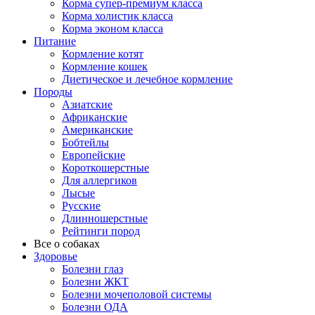
Корма супер-премиум класса
Корма холистик класса
Корма эконом класса
Питание
Кормление котят
Кормление кошек
Диетическое и лечебное кормление
Породы
Азиатские
Африканские
Американские
Бобтейлы
Европейские
Короткошерстные
Для аллергиков
Лысые
Русские
Длинношерстные
Рейтинги пород
Все о собаках
Здоровье
Болезни глаз
Болезни ЖКТ
Болезни мочеполовой системы
Болезни ОДА