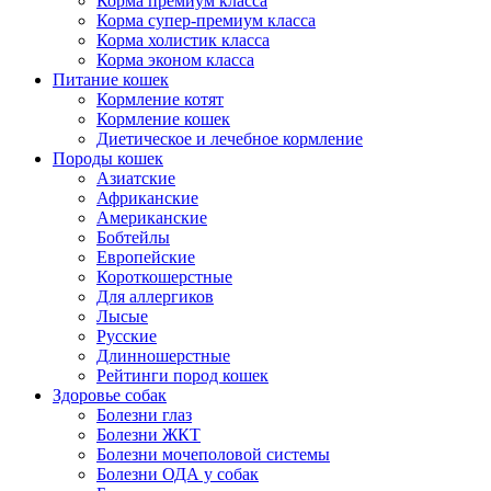
Корма премиум класса
Корма супер-премиум класса
Корма холистик класса
Корма эконом класса
Питание кошек
Кормление котят
Кормление кошек
Диетическое и лечебное кормление
Породы кошек
Азиатские
Африканские
Американские
Бобтейлы
Европейские
Короткошерстные
Для аллергиков
Лысые
Русские
Длинношерстные
Рейтинги пород кошек
Здоровье собак
Болезни глаз
Болезни ЖКТ
Болезни мочеполовой системы
Болезни ОДА у собак