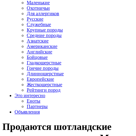
Маленькие
Охотничьи
Для аллергиков
Русские
Служебные
Крупные породы
Средние породы
Азиатские
Американские
Английские
Бойцовые
Гладкошерстные
Гончие породы
Длинношерстные
Европейские
Жесткошерстные
Рейтинги пород
Это интересно
Еноты
Партнеры
Объявления
Продаются шотландские