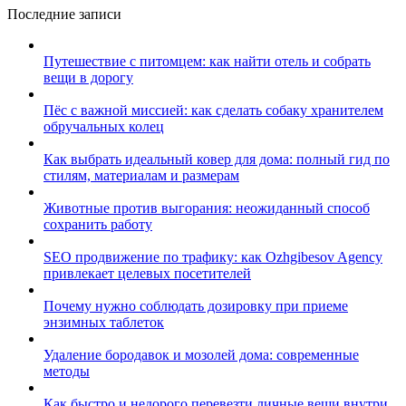
Последние записи
Путешествие с питомцем: как найти отель и собрать
вещи в дорогу
Пёс с важной миссией: как сделать собаку хранителем
обручальных колец
Как выбрать идеальный ковер для дома: полный гид по
стилям, материалам и размерам
Животные против выгорания: неожиданный способ
сохранить работу
SEO продвижение по трафику: как Ozhgibesov Agency
привлекает целевых посетителей
Почему нужно соблюдать дозировку при приеме
энзимных таблеток
Удаление бородавок и мозолей дома: современные
методы
Как быстро и недорого перевезти личные вещи внутри