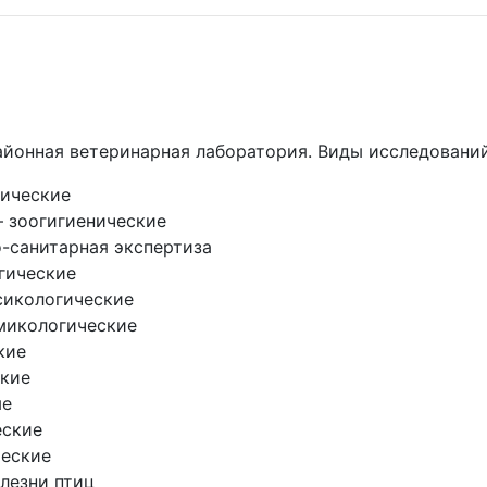
йонная ветеринарная лаборатория. Виды исследований
гические
 зоогигиенические
-санитарная экспертиза
гические
сикологические
микологические
кие
ские
ые
еские
ческие
лезни птиц