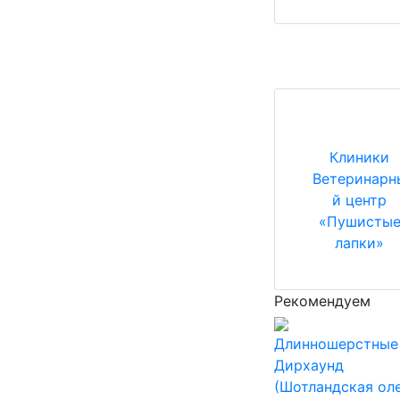
Клиники
Ветеринарн
й центр
«Пушисты
лапки»
Рекомендуем
Длинношерстные
Дирхаунд
(Шотландская ол