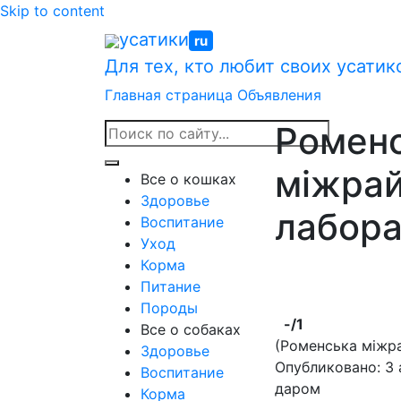
Skip to content
усатики
ru
Для тех, кто любит своих усатик
Главная страница
Объявления
Ромен
міжра
Все о кошках
Здоровье
лабора
Воспитание
Уход
Корма
Питание
Породы
-
/1
Все о собаках
(Роменська міжр
Здоровье
Опубликовано: 3 
Воспитание
даром
Корма