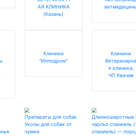
АЯ КЛИНИКА
ветмедицин
(Казань)
Клиники
Клиники
ы
"Ипподром"
Ветеринарн
я клиника,
е
ЧП Квачев
Препараты для собак
Длинношерстные
Уколы для собак от
чарльз спаниель 
енья
чумки
спаниель) — поро