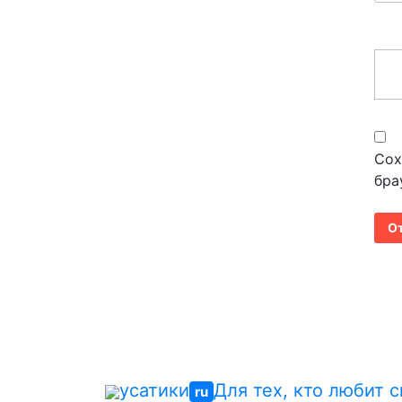
Сох
бра
усатики
Для тех, кто любит 
ru