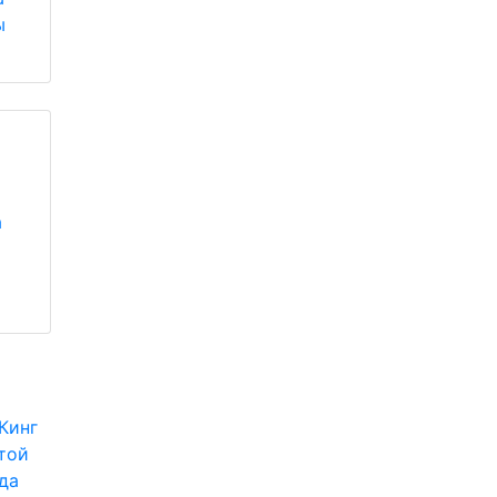
ы
а
Кинг
(той
да