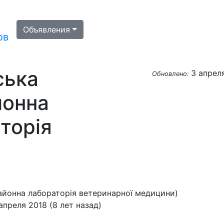
Объявления
ов
ська
3 апрел
Обновлено:
йонна
торія
айонна лабораторія ветеринарної медицини)
апреля 2018 (8 лет назад)