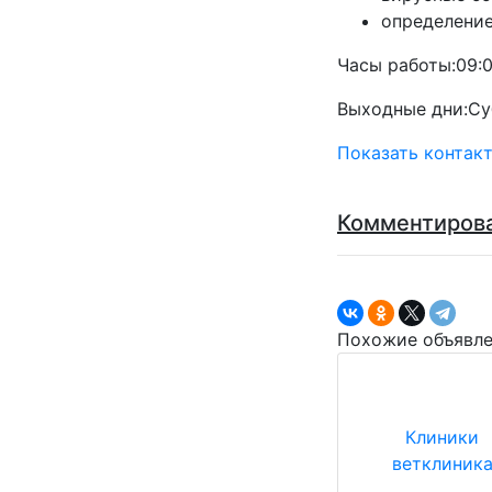
определение
Часы работы:09:0
Выходные дни:С
Показать контак
Комментиров
Похожие объявл
Клиники
ветклиник