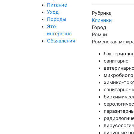
Питание
Уход
Рубрика
Породы
Клиники
Это
Город
интересно
Ромни
Объявления
Роменская межра
бактериоло
санитарно —
ветеринарно
микробиоло
химико-ток
санитарно- 
биохимичес
серологиче
паразитарн
радиологич
вирусологи
вирусные бо