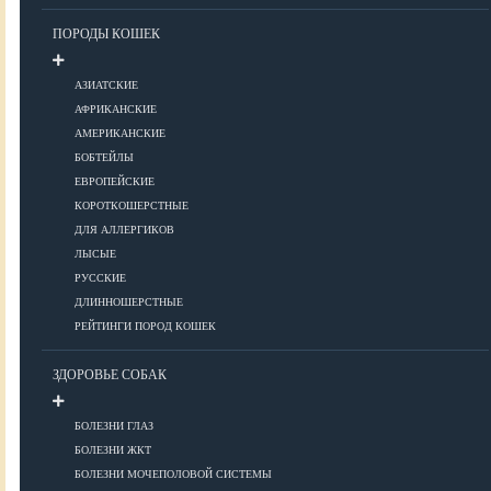
Уход за шерстью
ПОРОДЫ КОШЕК
КОРМА
АЗИАТСКИЕ
АФРИКАНСКИЕ
АМЕРИКАНСКИЕ
Корма премиум класса
БОБТЕЙЛЫ
Корма супер-премиум класса
ЕВРОПЕЙСКИЕ
КОРОТКОШЕРСТНЫЕ
Корма холистик класса
ДЛЯ АЛЛЕРГИКОВ
Корма эконом класса
ЛЫСЫЕ
РУССКИЕ
ПИТАНИЕ
ДЛИННОШЕРСТНЫЕ
РЕЙТИНГИ ПОРОД КОШЕК
ЗДОРОВЬЕ СОБАК
Кормление котят
Кормление кошек
БОЛЕЗНИ ГЛАЗ
Диетическое и лечебное кормление
БОЛЕЗНИ ЖКТ
БОЛЕЗНИ МОЧЕПОЛОВОЙ СИСТЕМЫ