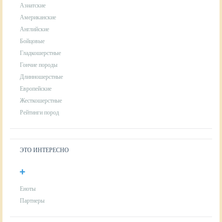
Азиатские
Американские
Английские
Бойцовые
Гладкошерстные
Гончие породы
Длинношерстные
Европейские
Жесткошерстные
Рейтинги пород
ЭТО ИНТЕРЕСНО
Еноты
Партнеры