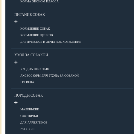
КОРМА ЭКОНОМ КЛАССА
ПИТАНИЕ СОБАК
Болезни глаз
Болезни ЖКТ
КОРМЛЕНИЕ СОБАК
Болезни мочеполовой системы
КОРМЛЕНИЕ ЩЕНКОВ
Болезни ОДА
ДИЕТИЧЕСКОЕ И ЛЕЧЕБНОЕ КОРМЛЕНИЕ
Болезни органов дыхания
УХОД ЗА СОБАКОЙ
Болезни сердца
Заболевания нервной системы
УХОД ЗА ШЕРСТЬЮ
Инфекционные болезни
АКСЕССУАРЫ ДЛЯ УХОДА ЗА СОБАКОЙ
Кожные заболевания
ГИГИЕНА
Прочие болезни
Диагностика
ПОРОДЫ СОБАК
Препараты
Роды
МАЛЕНЬКИЕ
ОХОТНИЧЬИ
ВОСПИТАНИЕ
ДЛЯ АЛЛЕРГИКОВ
РУССКИЕ