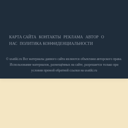
КАРТА САЙТА
КОНТАКТЫ
РЕКЛАМА
АВТОР
О
НАС
ПОЛИТИКА КОНФИДЕНЦИАЛЬНОСТИ
© usatiki.ru Все материалы данного сайта являются объектами авторского права.
Использование материалов, размещённых на сайте, разрешается только при
условии прямой обратной ссылки на usatiki.ru