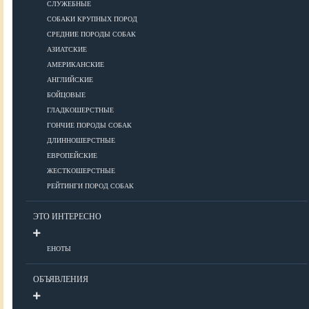
СЛУЖЕБНЫЕ
СОБАКИ КРУПНЫХ ПОРОД
Дрессировка
СРЕДНИЕ ПОРОДЫ СОБАК
АЗИАТСКИЕ
КОРМА
АМЕРИКАНСКИЕ
АНГЛИЙСКИЕ
БОЙЦОВЫЕ
ГЛАДКОШЕРСТНЫЕ
Корма премиум класса
ГОНЧИЕ ПОРОДЫ СОБАК
Корма супер-премиум класса
ДЛИННОШЕРСТНЫЕ
Корма холистик класса
ЕВРОПЕЙСКИЕ
Корма эконом класса
ЖЕСТКОШЕРСТНЫЕ
РЕЙТИНГИ ПОРОД СОБАК
ПИТАНИЕ
ЭТО ИНТЕРЕСНО
ЕНОТЫ
Кормление собак
Кормление щенков
ОБЪЯВЛЕНИЯ
Диетическое и лечебное кормление