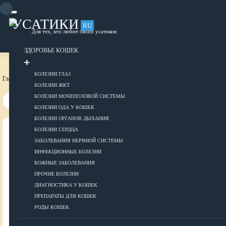
Skip
to
content
УСАТИКИ
RU
Для тех, кто любит своих усатиков
ОБЪЯВЛЕНИЯ
РАЗМЕСТИТЬ ОБЪЯВЛЕНИЕ
ЗДОРОВЬЕ КОШЕК
БОЛЕЗНИ ГЛАЗ
Главная страница
Объявления
БОЛЕЗНИ ЖКТ
БОЛЕЗНИ МОЧЕПОЛОВОЙ СИСТЕМЫ
БОЛЕЗНИ ОДА У КОШЕК
БОЛЕЗНИ ОРГАНОВ ДЫХАНИЯ
БОЛЕЗНИ СЕРДЦА
ВСЕ О КОШКАХ
ЗАБОЛЕВАНИЯ НЕРВНОЙ СИСТЕМЫ
ИНФЕКЦИОННЫЕ БОЛЕЗНИ
ЗДОРОВЬЕ
КОЖНЫЕ ЗАБОЛЕВАНИЯ
ПРОЧИЕ БОЛЕЗНИ
ДИАГНОСТИКА У КОШЕК
ПРЕПАРАТЫ ДЛЯ КОШЕК
Болезни глаз
РОДЫ КОШЕК
Болезни ЖКТ
Болезни мочеполовой системы
ДОБАВИТЬ ОБЪЯВЛЕНИЕ