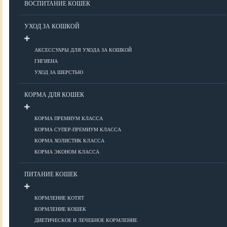
ВОСПИТАНИЕ КОШЕК
Болезни ОДА у кошек
Болезни органов дыхания
УХОД ЗА КОШКОЙ
Болезни сердца
Заболевания нервной системы
АКСЕССУАРЫ ДЛЯ УХОДА ЗА КОШКОЙ
Инфекционные болезни
ГИГИЕНА
Кожные заболевания
УХОД ЗА ШЕРСТЬЮ
Прочие болезни
Диагностика у кошек
КОРМА ДЛЯ КОШЕК
Препараты для кошек
Роды кошек
КОРМА ПРЕМИУМ КЛАССА
КОРМА СУПЕР-ПРЕМИУМ КЛАССА
КОРМА ХОЛИСТИК КЛАССА
ВОСПИТАНИЕ
КОРМА ЭКОНОМ КЛАССА
УХОД
ПИТАНИЕ КОШЕК
КОРМЛЕНИЕ КОТЯТ
Аксессуары для ухода
КОРМЛЕНИЕ КОШЕК
Гигиена
ДИЕТИЧЕСКОЕ И ЛЕЧЕБНОЕ КОРМЛЕНИЕ