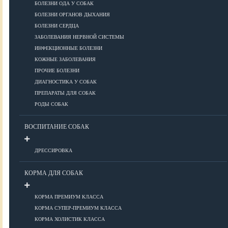
ПОРОДЫ
БОЛЕЗНИ ОДА У СОБАК
БОЛЕЗНИ ОРГАНОВ ДЫХАНИЯ
БОЛЕЗНИ СЕРДЦА
ЗАБОЛЕВАНИЯ НЕРВНОЙ СИСТЕМЫ
Азиатские
ИНФЕКЦИОННЫЕ БОЛЕЗНИ
Африканские
КОЖНЫЕ ЗАБОЛЕВАНИЯ
Американские
ПРОЧИЕ БОЛЕЗНИ
Бобтейлы
ДИАГНОСТИКА У СОБАК
Европейские
ПРЕПАРАТЫ ДЛЯ СОБАК
Короткошерстные
РОДЫ СОБАК
Для аллергиков
Лысые
ВОСПИТАНИЕ СОБАК
Русские
Длинношерстные
ДРЕССИРОВКА
Рейтинги пород
КОРМА ДЛЯ СОБАК
КОРМА ПРЕМИУМ КЛАССА
ВСЕ О СОБАКАХ
КОРМА СУПЕР-ПРЕМИУМ КЛАССА
КОРМА ХОЛИСТИК КЛАССА
ЗДОРОВЬЕ