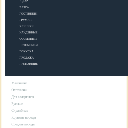
В ДАР
ВЯЗКА
УХОД
ГОСТИНИЦЫ
ГРУМИНГ
КЛИНИКИ
Гигиена
НАЙДЕННЫЕ
Уход за шерстью
ОСОБЕННЫЕ
Аксессуары для ухода за собакой
ПИТОМНИКИ
ПОКУПКА
ПРОДАЖА
ПОРОДЫ
ПРОПАВШИЕ
Маленькие
Охотничьи
Для аллергиков
Русские
Служебные
Крупные породы
Средние породы