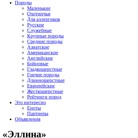
Породы
Маленькие
Охотничьи
Для аллергиков
Русские
Служебные
Крупные породы
Средние породы
Азиатские
Американские
Английские
Бойцовые
Гладкошерстные
Гончие породы
Длинношерстные
Европейские
Жесткошерстные
Рейтинги пород
Это интересно
Еноты
Партнеры
Объявления
«Эллина»