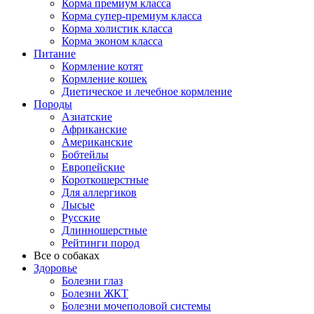
Корма премиум класса
Корма супер-премиум класса
Корма холистик класса
Корма эконом класса
Питание
Кормление котят
Кормление кошек
Диетическое и лечебное кормление
Породы
Азиатские
Африканские
Американские
Бобтейлы
Европейские
Короткошерстные
Для аллергиков
Лысые
Русские
Длинношерстные
Рейтинги пород
Все о собаках
Здоровье
Болезни глаз
Болезни ЖКТ
Болезни мочеполовой системы