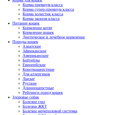
Корма для кошек
Корма премиум класса
Корма супер-премиум класса
Корма холистик класса
Корма эконом класса
Питание кошек
Кормление котят
Кормление кошек
Диетическое и лечебное кормление
Породы кошек
Азиатские
Африканские
Американские
Бобтейлы
Европейские
Короткошерстные
Для аллергиков
Лысые
Русские
Длинношерстные
Рейтинги пород кошек
Здоровье собак
Болезни глаз
Болезни ЖКТ
Болезни мочеполовой системы