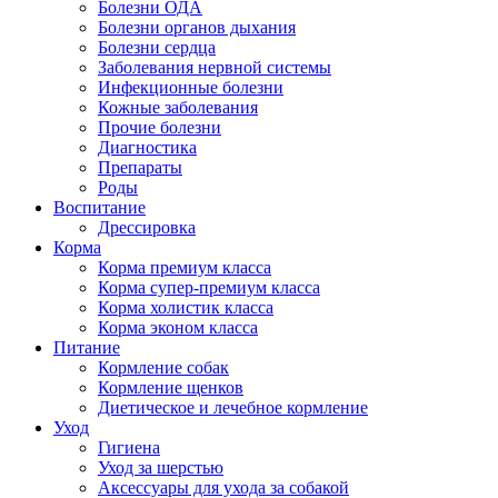
Болезни ОДА
Болезни органов дыхания
Болезни сердца
Заболевания нервной системы
Инфекционные болезни
Кожные заболевания
Прочие болезни
Диагностика
Препараты
Роды
Воспитание
Дрессировка
Корма
Корма премиум класса
Корма супер-премиум класса
Корма холистик класса
Корма эконом класса
Питание
Кормление собак
Кормление щенков
Диетическое и лечебное кормление
Уход
Гигиена
Уход за шерстью
Аксессуары для ухода за собакой