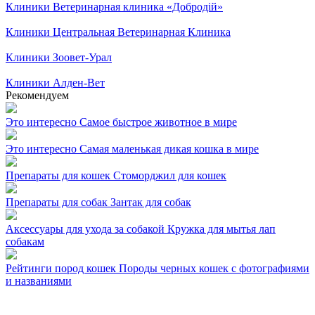
Клиники
Ветеринарная клиника «Добродій»
Клиники
Центральная Ветеринарная Клиника
Клиники
Зоовет-Урал
Клиники
Алден-Вет
Рекомендуем
Это интересно
Самое быстрое животное в мире
Это интересно
Самая маленькая дикая кошка в мире
Препараты для кошек
Стоморджил для кошек
Препараты для собак
Зантак для собак
Аксессуары для ухода за собакой
Кружка для мытья лап
собакам
Рейтинги пород кошек
Породы черных кошек с фотографиями
и названиями