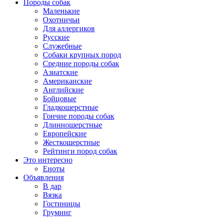
Породы собак
Маленькие
Охотничьи
Для аллергиков
Русские
Служебные
Собаки крупных пород
Средние породы собак
Азиатские
Американские
Английские
Бойцовые
Гладкошерстные
Гончие породы собак
Длинношерстные
Европейские
Жесткошерстные
Рейтинги пород собак
Это интересно
Еноты
Объявления
В дар
Вязка
Гостиницы
Груминг