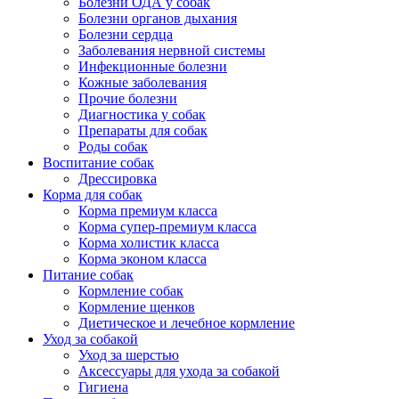
Болезни ОДА у собак
Болезни органов дыхания
Болезни сердца
Заболевания нервной системы
Инфекционные болезни
Кожные заболевания
Прочие болезни
Диагностика у собак
Препараты для собак
Роды собак
Воспитание собак
Дрессировка
Корма для собак
Корма премиум класса
Корма супер-премиум класса
Корма холистик класса
Корма эконом класса
Питание собак
Кормление собак
Кормление щенков
Диетическое и лечебное кормление
Уход за собакой
Уход за шерстью
Аксессуары для ухода за собакой
Гигиена