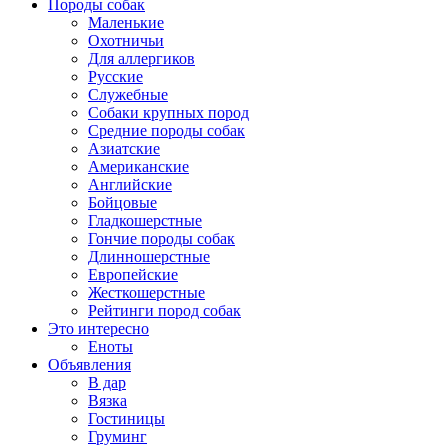
Породы собак
Маленькие
Охотничьи
Для аллергиков
Русские
Служебные
Собаки крупных пород
Средние породы собак
Азиатские
Американские
Английские
Бойцовые
Гладкошерстные
Гончие породы собак
Длинношерстные
Европейские
Жесткошерстные
Рейтинги пород собак
Это интересно
Еноты
Объявления
В дар
Вязка
Гостиницы
Груминг