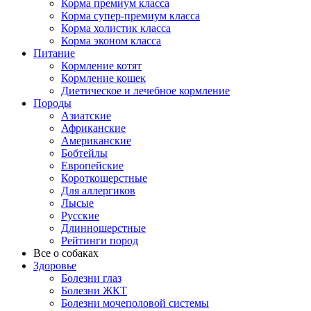
Корма премиум класса
Корма супер-премиум класса
Корма холистик класса
Корма эконом класса
Питание
Кормление котят
Кормление кошек
Диетическое и лечебное кормление
Породы
Азиатские
Африканские
Американские
Бобтейлы
Европейские
Короткошерстные
Для аллергиков
Лысые
Русские
Длинношерстные
Рейтинги пород
Все о собаках
Здоровье
Болезни глаз
Болезни ЖКТ
Болезни мочеполовой системы