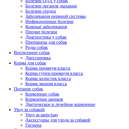
Болезни ОДА у собак
Болезни органов дыхания
Болезни сердца
Заболевания нервной системы
Инфекционные болезни
Кожные заболевания
Прочие болезни
Диагностика у собак
Препараты для собак
Роды собак
Воспитание собак
Дрессировка
Корма для собак
Корма премиум класса
Корма супер-премиум класса
Корма холистик класса
Корма эконом класса
Питание собак
Кормление собак
Кормление щенков
Диетическое и лечебное кормление
Уход за собакой
Уход за шерстью
Аксессуары для ухода за собакой
Гигиена