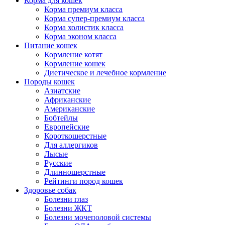
Корма для кошек
Корма премиум класса
Корма супер-премиум класса
Корма холистик класса
Корма эконом класса
Питание кошек
Кормление котят
Кормление кошек
Диетическое и лечебное кормление
Породы кошек
Азиатские
Африканские
Американские
Бобтейлы
Европейские
Короткошерстные
Для аллергиков
Лысые
Русские
Длинношерстные
Рейтинги пород кошек
Здоровье собак
Болезни глаз
Болезни ЖКТ
Болезни мочеполовой системы