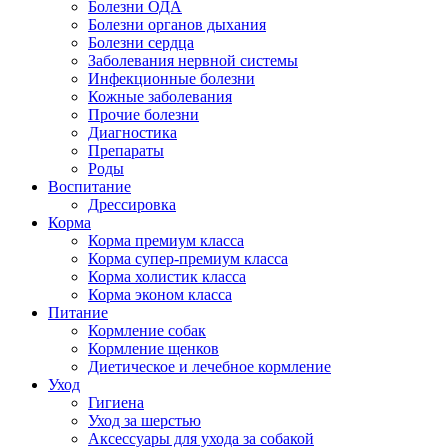
Болезни ОДА
Болезни органов дыхания
Болезни сердца
Заболевания нервной системы
Инфекционные болезни
Кожные заболевания
Прочие болезни
Диагностика
Препараты
Роды
Воспитание
Дрессировка
Корма
Корма премиум класса
Корма супер-премиум класса
Корма холистик класса
Корма эконом класса
Питание
Кормление собак
Кормление щенков
Диетическое и лечебное кормление
Уход
Гигиена
Уход за шерстью
Аксессуары для ухода за собакой