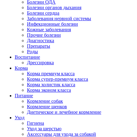
Болезни ОДА
Болезни органов дыхания
Болезни сердца
Заболевания нервной системы
Инфекционные болезни
Кожные заболевания
Прочие болезни
Диагностика
Препараты
Роды
Воспитание
Дрессировка
Корма
Корма премиум класса
Корма супер-премиум класса
Корма холистик класса
Корма эконом класса
Питание
Кормление собак
Кормление щенков
Диетическое и лечебное кормление
Уход
Гигиена
Уход за шерстью
Аксессуары для ухода за собакой