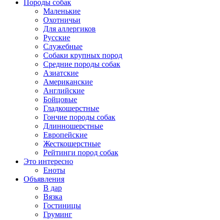
Породы собак
Маленькие
Охотничьи
Для аллергиков
Русские
Служебные
Собаки крупных пород
Средние породы собак
Азиатские
Американские
Английские
Бойцовые
Гладкошерстные
Гончие породы собак
Длинношерстные
Европейские
Жесткошерстные
Рейтинги пород собак
Это интересно
Еноты
Объявления
В дар
Вязка
Гостиницы
Груминг