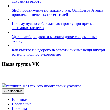
сохранить работу
SEO продвижение по трафику: как Ozhgibesov Agency
привлекает целевых посетителей
Почему нужно соблюдать дозировку при приеме
энзимных таблеток
Удаление бородавок и мозолей дома: современные
методы
Как быстро и недорого перевезти личные вещи внутри
региона: полное руководство
Наша группа VK
усатики
ru
Для тех, кто любит своих усатиков
Объявления
Клиники
Пропавшие
Продажа