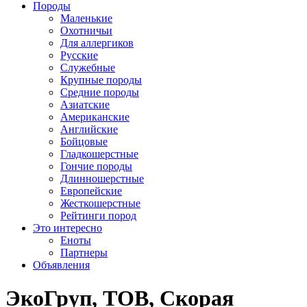
Породы
Маленькие
Охотничьи
Для аллергиков
Русские
Служебные
Крупные породы
Средние породы
Азиатские
Американские
Английские
Бойцовые
Гладкошерстные
Гончие породы
Длинношерстные
Европейские
Жесткошерстные
Рейтинги пород
Это интересно
Еноты
Партнеры
Объявления
ЭкоГруп, ТОВ, Скорая