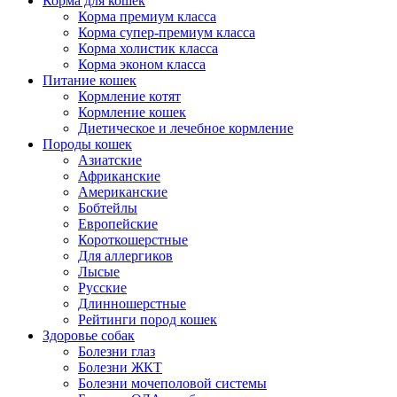
Корма для кошек
Корма премиум класса
Корма супер-премиум класса
Корма холистик класса
Корма эконом класса
Питание кошек
Кормление котят
Кормление кошек
Диетическое и лечебное кормление
Породы кошек
Азиатские
Африканские
Американские
Бобтейлы
Европейские
Короткошерстные
Для аллергиков
Лысые
Русские
Длинношерстные
Рейтинги пород кошек
Здоровье собак
Болезни глаз
Болезни ЖКТ
Болезни мочеполовой системы