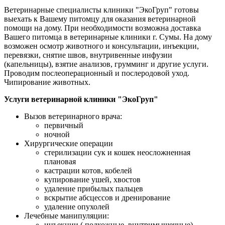
Ветеринарные специалисты клиники "ЭкоГруп" готовы
выехать к Вашему питомцу для оказания ветеринарной
помощи на дому. При необходимости возможна доставка
Вашего питомца в ветеринарные клиники г. Сумы. На дому
возможен осмотр животного и консультации, инъекции,
перевязки, снятие швов, внутривенные инфузии
(капельницы), взятие анализов, грумминг и другие услуги.
Проводим послеоперационный и послеродовой уход.
Чипирование животных.
Услуги ветеринарной клиники "ЭкоГруп"
Вызов ветеринарного врача:
первичный
ночной
Хирургические операции
стерилизации сук и кошек неосложненная
плановая
кастрации котов, кобелей
купирование ушей, хвостов
удаление прибылых пальцев
вскрытие абсцессов и дренирование
удаление опухолей
Лечебные манипуляции:
инъекции ( подкожные, внутримышечные)