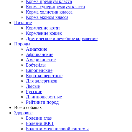
Корма премиум класса
Корма супер-премиум класса
Корма холистик класса
Корма эконом класса
Питание
Кормление котят
Кормление кошек
Диетическое и лечебное кормление
Породы
Азиатские
Африканские
Американские
Бобтейлы
Европейские
Короткошерстные
Для аллергиков
Лысые
Русские
Длинношерстные
Рейтинги пород
Все о собаках
Здоровье
Болезни глаз
Болезни ЖКТ
Болезни мочеполовой системы