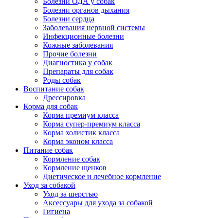
Болезни ОДА у собак
Болезни органов дыхания
Болезни сердца
Заболевания нервной системы
Инфекционные болезни
Кожные заболевания
Прочие болезни
Диагностика у собак
Препараты для собак
Роды собак
Воспитание собак
Дрессировка
Корма для собак
Корма премиум класса
Корма супер-премиум класса
Корма холистик класса
Корма эконом класса
Питание собак
Кормление собак
Кормление щенков
Диетическое и лечебное кормление
Уход за собакой
Уход за шерстью
Аксессуары для ухода за собакой
Гигиена