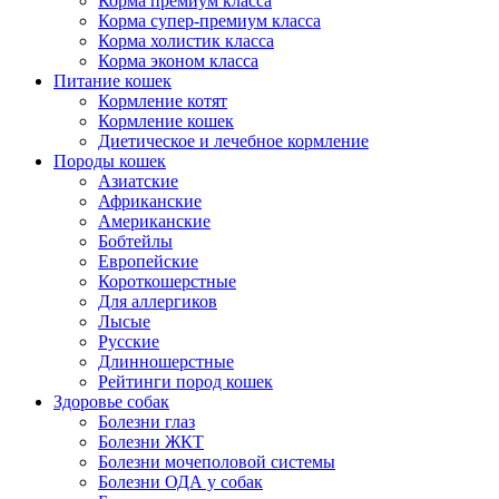
Корма премиум класса
Корма супер-премиум класса
Корма холистик класса
Корма эконом класса
Питание кошек
Кормление котят
Кормление кошек
Диетическое и лечебное кормление
Породы кошек
Азиатские
Африканские
Американские
Бобтейлы
Европейские
Короткошерстные
Для аллергиков
Лысые
Русские
Длинношерстные
Рейтинги пород кошек
Здоровье собак
Болезни глаз
Болезни ЖКТ
Болезни мочеполовой системы
Болезни ОДА у собак