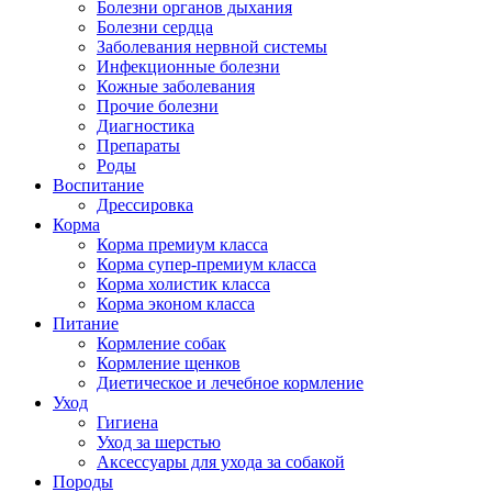
Болезни органов дыхания
Болезни сердца
Заболевания нервной системы
Инфекционные болезни
Кожные заболевания
Прочие болезни
Диагностика
Препараты
Роды
Воспитание
Дрессировка
Корма
Корма премиум класса
Корма супер-премиум класса
Корма холистик класса
Корма эконом класса
Питание
Кормление собак
Кормление щенков
Диетическое и лечебное кормление
Уход
Гигиена
Уход за шерстью
Аксессуары для ухода за собакой
Породы