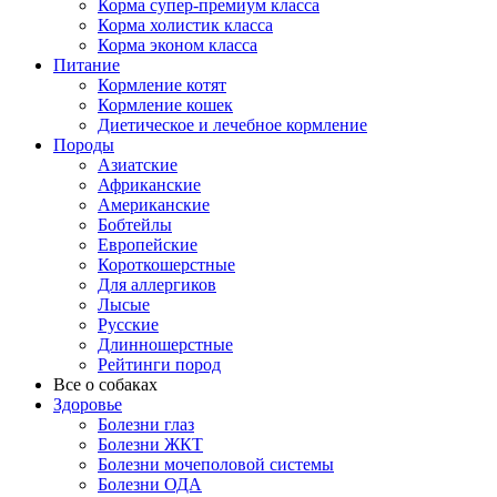
Корма супер-премиум класса
Корма холистик класса
Корма эконом класса
Питание
Кормление котят
Кормление кошек
Диетическое и лечебное кормление
Породы
Азиатские
Африканские
Американские
Бобтейлы
Европейские
Короткошерстные
Для аллергиков
Лысые
Русские
Длинношерстные
Рейтинги пород
Все о собаках
Здоровье
Болезни глаз
Болезни ЖКТ
Болезни мочеполовой системы
Болезни ОДА