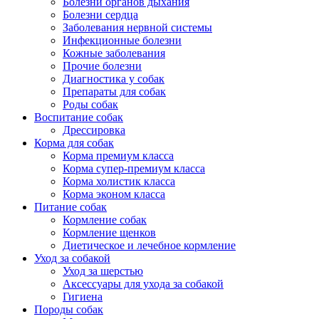
Болезни органов дыхания
Болезни сердца
Заболевания нервной системы
Инфекционные болезни
Кожные заболевания
Прочие болезни
Диагностика у собак
Препараты для собак
Роды собак
Воспитание собак
Дрессировка
Корма для собак
Корма премиум класса
Корма супер-премиум класса
Корма холистик класса
Корма эконом класса
Питание собак
Кормление собак
Кормление щенков
Диетическое и лечебное кормление
Уход за собакой
Уход за шерстью
Аксессуары для ухода за собакой
Гигиена
Породы собак