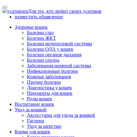
Skip
to
усатики
ru
Для тех, кто любит своих усатиков
content
разместить объявление
Здоровье кошек
Болезни глаз
Болезни ЖКТ
Болезни мочеполовой системы
Болезни ОДА у кошек
Болезни органов дыхания
Болезни сердца
Заболевания нервной системы
Инфекционные болезни
Кожные заболевания
Прочие болезни
Диагностика у кошек
Препараты для кошек
Роды кошек
Воспитание кошек
Уход за кошкой
Аксессуары для ухода за кошкой
Гигиена
Уход за шерстью
Корма для кошек