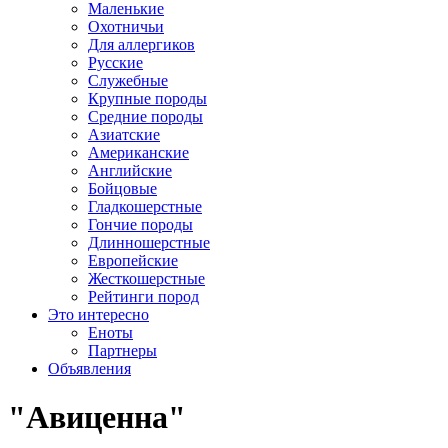
Маленькие
Охотничьи
Для аллергиков
Русские
Служебные
Крупные породы
Средние породы
Азиатские
Американские
Английские
Бойцовые
Гладкошерстные
Гончие породы
Длинношерстные
Европейские
Жесткошерстные
Рейтинги пород
Это интересно
Еноты
Партнеры
Объявления
"Авиценна"