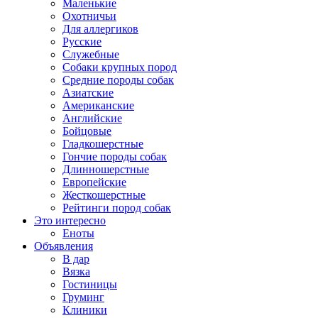
Маленькие
Охотничьи
Для аллергиков
Русские
Служебные
Собаки крупных пород
Средние породы собак
Азиатские
Американские
Английские
Бойцовые
Гладкошерстные
Гончие породы собак
Длинношерстные
Европейские
Жесткошерстные
Рейтинги пород собак
Это интересно
Еноты
Объявления
В дар
Вязка
Гостиницы
Груминг
Клиники