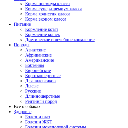
Корма премиум класса
Корма супер-премиум класса
Корма холистик класса
Корма эконом класса
Питание
Кормление котят
Кормление кошек
Диетическое и лечебное кормление
Породы
Азиатские
Африканские
Американские
Бобтейлы
Европейские
Короткошерстные
Для аллергиков
Лысые
Русские
Длинношерстные
Рейтинги пород
Все о собаках
Здоровье
Болезни глаз
Болезни ЖКТ
Болезни мочеполовой системы