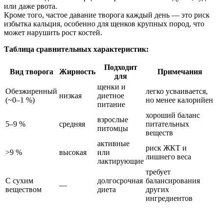
или даже рвота.
Кроме того, частое давание творога каждый день — это риск
избытка кальция, особенно для щенков крупных пород, что
может нарушить рост костей.
Таблица сравнительных характеристик:
Подходит
Вид творога
Жирность
Примечания
для
щенки и
Обезжиренный
легко усваивается,
низкая
диетное
(~0–1 %)
но менее калорийен
питание
хороший баланс
взрослые
5–9 %
средняя
питательных
питомцы
веществ
активные
риск ЖКТ и
>9 %
высокая
или
лишнего веса
лактирующие
требует
С сухим
долгосрочная
балансирования
—
веществом
диета
других
ингредиентов