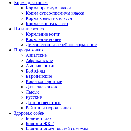
Корма для кошек
Корма премиум класса
Корма супер-премиум класса
Корма холистик класса
Корма эконом класса
Питание кошек
Кормление котят
Кормление кошек
Диетическое и лечебное кормление
Породы кошек
Азиатские
Африканские
Американские
Бобтейлы
Европейские
Короткошерстные
Для аллергиков
Лысые
Русские
Длинношерстные
Рейтинги пород кошек
Здоровье собак
Болезни глаз
Болезни ЖКТ
Болезни мочеполовой системы