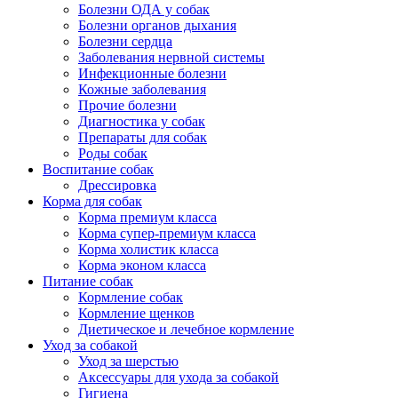
Болезни ОДА у собак
Болезни органов дыхания
Болезни сердца
Заболевания нервной системы
Инфекционные болезни
Кожные заболевания
Прочие болезни
Диагностика у собак
Препараты для собак
Роды собак
Воспитание собак
Дрессировка
Корма для собак
Корма премиум класса
Корма супер-премиум класса
Корма холистик класса
Корма эконом класса
Питание собак
Кормление собак
Кормление щенков
Диетическое и лечебное кормление
Уход за собакой
Уход за шерстью
Аксессуары для ухода за собакой
Гигиена