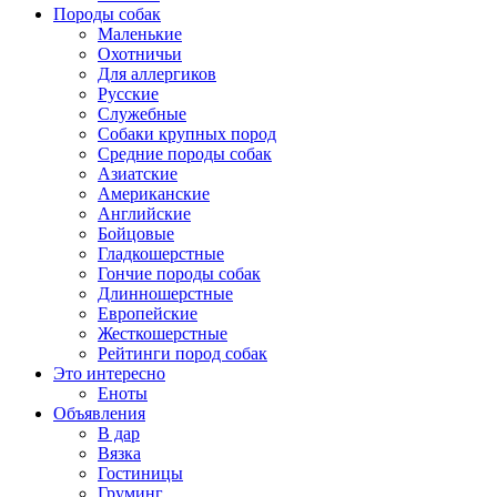
Породы собак
Маленькие
Охотничьи
Для аллергиков
Русские
Служебные
Собаки крупных пород
Средние породы собак
Азиатские
Американские
Английские
Бойцовые
Гладкошерстные
Гончие породы собак
Длинношерстные
Европейские
Жесткошерстные
Рейтинги пород собак
Это интересно
Еноты
Объявления
В дар
Вязка
Гостиницы
Груминг