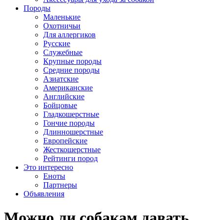
Породы
Маленькие
Охотничьи
Для аллергиков
Русские
Служебные
Крупные породы
Средние породы
Азиатские
Американские
Английские
Бойцовые
Гладкошерстные
Гончие породы
Длинношерстные
Европейские
Жесткошерстные
Рейтинги пород
Это интересно
Еноты
Партнеры
Объявления
Можно ли собакам давать