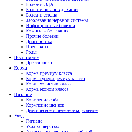
Болезни ОДА
Болезни органов дыхания
Болезни сердца
Заболевания нервной системы
Инфекционные болезни
Кожные заболевания
Прочие болезни
Диагностика
Препараты
Роды
Воспитание
Дрессировка
Корма
Корма премиум класса
Корма супер-премиум класса
Корма холистик класса
Корма эконом класса
Питание
Кормление собак
Кормление щенков
Диетическое и лечебное кормление
Уход
Гигиена
Уход за шерстью
Аксессуары для ухода за собакой