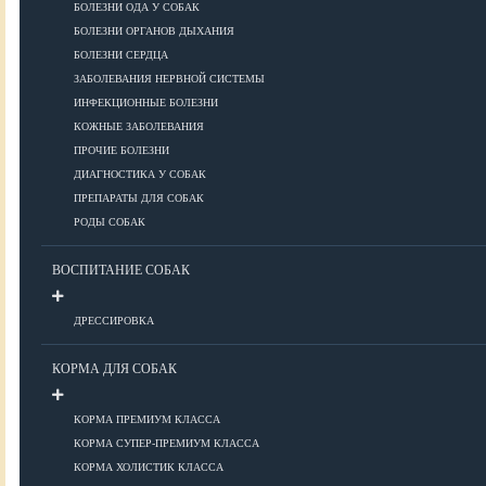
ПОРОДЫ
БОЛЕЗНИ ОДА У СОБАК
БОЛЕЗНИ ОРГАНОВ ДЫХАНИЯ
БОЛЕЗНИ СЕРДЦА
ЗАБОЛЕВАНИЯ НЕРВНОЙ СИСТЕМЫ
Азиатские
ИНФЕКЦИОННЫЕ БОЛЕЗНИ
Африканские
КОЖНЫЕ ЗАБОЛЕВАНИЯ
Американские
ПРОЧИЕ БОЛЕЗНИ
Бобтейлы
ДИАГНОСТИКА У СОБАК
Европейские
ПРЕПАРАТЫ ДЛЯ СОБАК
Короткошерстные
РОДЫ СОБАК
Для аллергиков
Лысые
ВОСПИТАНИЕ СОБАК
Русские
Длинношерстные
ДРЕССИРОВКА
Рейтинги пород
КОРМА ДЛЯ СОБАК
КОРМА ПРЕМИУМ КЛАССА
ВСЕ О СОБАКАХ
КОРМА СУПЕР-ПРЕМИУМ КЛАССА
КОРМА ХОЛИСТИК КЛАССА
ЗДОРОВЬЕ