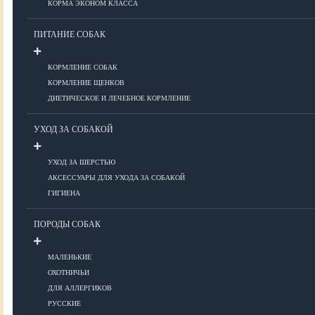
КОРМА ЭКОНОМ КЛАССА
ПИТАНИЕ СОБАК
Болезни глаз
Болезни ЖКТ
КОРМЛЕНИЕ СОБАК
Болезни мочеполовой системы
КОРМЛЕНИЕ ЩЕНКОВ
Болезни ОДА
ДИЕТИЧЕСКОЕ И ЛЕЧЕБНОЕ КОРМЛЕНИЕ
Болезни органов дыхания
УХОД ЗА СОБАКОЙ
Болезни сердца
Заболевания нервной системы
УХОД ЗА ШЕРСТЬЮ
Инфекционные болезни
АКСЕССУАРЫ ДЛЯ УХОДА ЗА СОБАКОЙ
Кожные заболевания
ГИГИЕНА
Прочие болезни
Диагностика
ПОРОДЫ СОБАК
Препараты
Роды
МАЛЕНЬКИЕ
ОХОТНИЧЬИ
ВОСПИТАНИЕ
ДЛЯ АЛЛЕРГИКОВ
РУССКИЕ