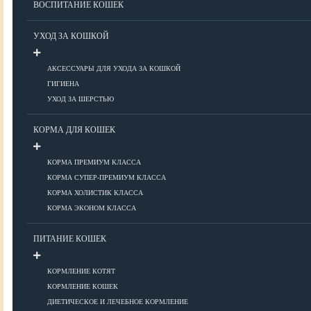
ВОСПИТАНИЕ КОШЕК
Болезни ОДА у кошек
Болезни органов дыхания
УХОД ЗА КОШКОЙ
Болезни сердца
Заболевания нервной системы
АКСЕССУАРЫ ДЛЯ УХОДА ЗА КОШКОЙ
Инфекционные болезни
ГИГИЕНА
Кожные заболевания
УХОД ЗА ШЕРСТЬЮ
Прочие болезни
Диагностика у кошек
КОРМА ДЛЯ КОШЕК
Препараты для кошек
Роды кошек
КОРМА ПРЕМИУМ КЛАССА
КОРМА СУПЕР-ПРЕМИУМ КЛАССА
КОРМА ХОЛИСТИК КЛАССА
ВОСПИТАНИЕ
КОРМА ЭКОНОМ КЛАССА
УХОД
ПИТАНИЕ КОШЕК
КОРМЛЕНИЕ КОТЯТ
Аксессуары для ухода
КОРМЛЕНИЕ КОШЕК
Гигиена
ДИЕТИЧЕСКОЕ И ЛЕЧЕБНОЕ КОРМЛЕНИЕ