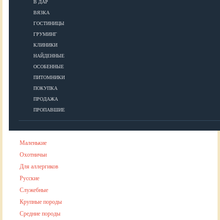
В ДАР
ВЯЗКА
УХОД
ГОСТИНИЦЫ
ГРУМИНГ
КЛИНИКИ
Гигиена
НАЙДЕННЫЕ
Уход за шерстью
ОСОБЕННЫЕ
Аксессуары для ухода за собакой
ПИТОМНИКИ
ПОКУПКА
ПРОДАЖА
ПОРОДЫ
ПРОПАВШИЕ
Маленькие
Охотничьи
Для аллергиков
Русские
Служебные
Крупные породы
Средние породы