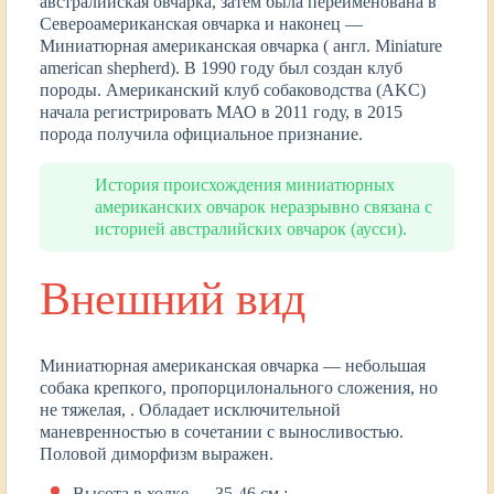
австралийская овчарка, затем была переименована в
Североамериканская овчарка и наконец ―
Миниатюрная американская овчарка ( англ. Miniature
american shepherd). В 1990 году был создан клуб
породы. Американский клуб собаководства (AKC)
начала регистрировать МАО в 2011 году, в 2015
порода получила официальное признание.
История происхождения миниатюрных
американских овчарок неразрывно связана с
историей австралийских овчарок (аусси).
Внешний вид
Миниатюрная американская овчарка ― небольшая
собака крепкого, пропорцилонального сложения, но
не тяжелая, . Обладает исключительной
маневренностью в сочетании с выносливостью.
Половой диморфизм выражен.
Высота в холке ― 35-46 см.;