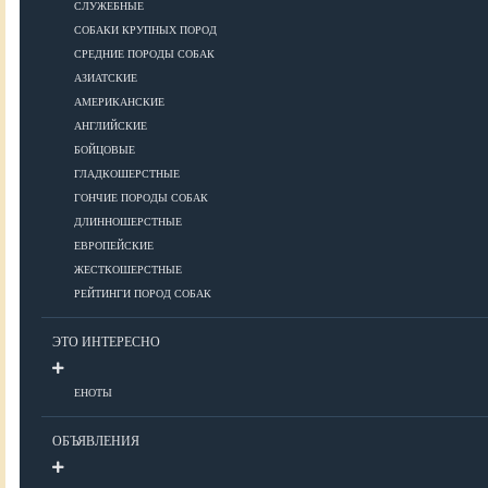
СЛУЖЕБНЫЕ
СОБАКИ КРУПНЫХ ПОРОД
Дрессировка
СРЕДНИЕ ПОРОДЫ СОБАК
АЗИАТСКИЕ
КОРМА
АМЕРИКАНСКИЕ
АНГЛИЙСКИЕ
БОЙЦОВЫЕ
ГЛАДКОШЕРСТНЫЕ
Корма премиум класса
ГОНЧИЕ ПОРОДЫ СОБАК
Корма супер-премиум класса
ДЛИННОШЕРСТНЫЕ
Корма холистик класса
ЕВРОПЕЙСКИЕ
Корма эконом класса
ЖЕСТКОШЕРСТНЫЕ
РЕЙТИНГИ ПОРОД СОБАК
ПИТАНИЕ
ЭТО ИНТЕРЕСНО
ЕНОТЫ
Кормление собак
Кормление щенков
ОБЪЯВЛЕНИЯ
Диетическое и лечебное кормление