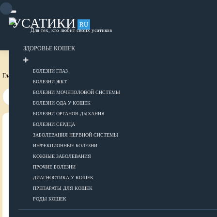
Skip
to
content
УСАТИКИ
RU
Для тех, кто любит своих усатиков
ОБЪЯВЛЕНИЯ
РАЗМЕСТИТЬ ОБЪЯВЛЕНИЕ
ЗДОРОВЬЕ КОШЕК
БОЛЕЗНИ ГЛАЗ
Главная страница
Породы собак
БОЛЕЗНИ ЖКТ
БОЛЕЗНИ МОЧЕПОЛОВОЙ СИСТЕМЫ
БОЛЕЗНИ ОДА У КОШЕК
БОЛЕЗНИ ОРГАНОВ ДЫХАНИЯ
БОЛЕЗНИ СЕРДЦА
ВСЕ О КОШКАХ
ЗАБОЛЕВАНИЯ НЕРВНОЙ СИСТЕМЫ
ИНФЕКЦИОННЫЕ БОЛЕЗНИ
ЗДОРОВЬЕ
КОЖНЫЕ ЗАБОЛЕВАНИЯ
ПРОЧИЕ БОЛЕЗНИ
ДИАГНОСТИКА У КОШЕК
ПРЕПАРАТЫ ДЛЯ КОШЕК
Болезни глаз
РОДЫ КОШЕК
Болезни ЖКТ
Болезни мочеполовой системы
ДОБАВИТЬ ОБЪЯВЛЕНИЕ