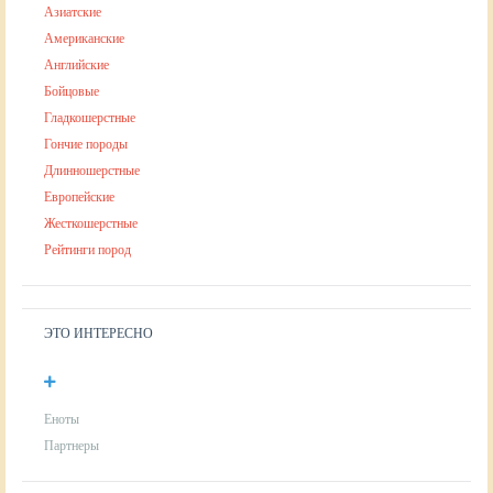
Азиатские
Американские
Английские
Бойцовые
Гладкошерстные
Гончие породы
Длинношерстные
Европейские
Жесткошерстные
Рейтинги пород
ЭТО ИНТЕРЕСНО
Еноты
Партнеры