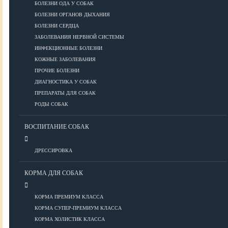
ПОРОДЫ
БОЛЕЗНИ ОДА У СОБАК
БОЛЕЗНИ ОРГАНОВ ДЫХАНИЯ
БОЛЕЗНИ СЕРДЦА
ЗАБОЛЕВАНИЯ НЕРВНОЙ СИСТЕМЫ
Азиатские
ИНФЕКЦИОННЫЕ БОЛЕЗНИ
Африканские
КОЖНЫЕ ЗАБОЛЕВАНИЯ
Американские
ПРОЧИЕ БОЛЕЗНИ
Бобтейлы
ДИАГНОСТИКА У СОБАК
Европейские
ПРЕПАРАТЫ ДЛЯ СОБАК
Короткошерстные
РОДЫ СОБАК
Для аллергиков
Лысые
ВОСПИТАНИЕ СОБАК
Русские
Длинношерстные
ДРЕССИРОВКА
Рейтинги пород
КОРМА ДЛЯ СОБАК
КОРМА ПРЕМИУМ КЛАССА
ВСЕ О СОБАКАХ
КОРМА СУПЕР-ПРЕМИУМ КЛАССА
КОРМА ХОЛИСТИК КЛАССА
ЗДОРОВЬЕ