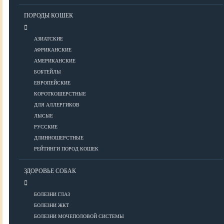
Уход за шерстью
ПОРОДЫ КОШЕК
КОРМА
АЗИАТСКИЕ
АФРИКАНСКИЕ
АМЕРИКАНСКИЕ
Корма премиум класса
БОБТЕЙЛЫ
Корма супер-премиум класса
ЕВРОПЕЙСКИЕ
КОРОТКОШЕРСТНЫЕ
Корма холистик класса
ДЛЯ АЛЛЕРГИКОВ
Корма эконом класса
ЛЫСЫЕ
РУССКИЕ
ПИТАНИЕ
ДЛИННОШЕРСТНЫЕ
РЕЙТИНГИ ПОРОД КОШЕК
ЗДОРОВЬЕ СОБАК
Кормление котят
Кормление кошек
БОЛЕЗНИ ГЛАЗ
Диетическое и лечебное кормление
БОЛЕЗНИ ЖКТ
БОЛЕЗНИ МОЧЕПОЛОВОЙ СИСТЕМЫ