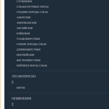
СЛУЖЕБНЫЕ
СОБАКИ КРУПНЫХ ПОРОД
Дрессировка
СРЕДНИЕ ПОРОДЫ СОБАК
АЗИАТСКИЕ
КОРМА
АМЕРИКАНСКИЕ
АНГЛИЙСКИЕ
БОЙЦОВЫЕ
ГЛАДКОШЕРСТНЫЕ
Корма премиум класса
ГОНЧИЕ ПОРОДЫ СОБАК
Корма супер-премиум класса
ДЛИННОШЕРСТНЫЕ
Корма холистик класса
ЕВРОПЕЙСКИЕ
Корма эконом класса
ЖЕСТКОШЕРСТНЫЕ
РЕЙТИНГИ ПОРОД СОБАК
ПИТАНИЕ
ЭТО ИНТЕРЕСНО
ЕНОТЫ
Кормление собак
Кормление щенков
ОБЪЯВЛЕНИЯ
Диетическое и лечебное кормление