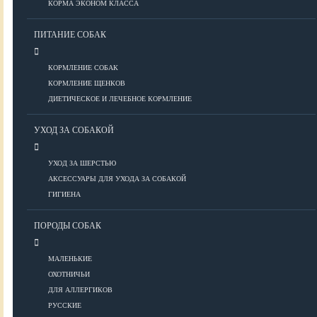
КОРМА ЭКОНОМ КЛАССА
ПИТАНИЕ СОБАК
Болезни глаз
Болезни ЖКТ
КОРМЛЕНИЕ СОБАК
Болезни мочеполовой системы
КОРМЛЕНИЕ ЩЕНКОВ
Болезни ОДА
ДИЕТИЧЕСКОЕ И ЛЕЧЕБНОЕ КОРМЛЕНИЕ
Болезни органов дыхания
УХОД ЗА СОБАКОЙ
Болезни сердца
Заболевания нервной системы
УХОД ЗА ШЕРСТЬЮ
Инфекционные болезни
АКСЕССУАРЫ ДЛЯ УХОДА ЗА СОБАКОЙ
Кожные заболевания
ГИГИЕНА
Прочие болезни
Диагностика
ПОРОДЫ СОБАК
Препараты
Роды
МАЛЕНЬКИЕ
ОХОТНИЧЬИ
ВОСПИТАНИЕ
ДЛЯ АЛЛЕРГИКОВ
РУССКИЕ