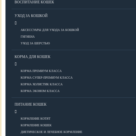
ВОСПИТАНИЕ КОШЕК
Болезни ОДА у кошек
Болезни органов дыхания
УХОД ЗА КОШКОЙ
Болезни сердца
Заболевания нервной системы
АКСЕССУАРЫ ДЛЯ УХОДА ЗА КОШКОЙ
Инфекционные болезни
ГИГИЕНА
Кожные заболевания
УХОД ЗА ШЕРСТЬЮ
Прочие болезни
Диагностика у кошек
КОРМА ДЛЯ КОШЕК
Препараты для кошек
Роды кошек
КОРМА ПРЕМИУМ КЛАССА
КОРМА СУПЕР-ПРЕМИУМ КЛАССА
КОРМА ХОЛИСТИК КЛАССА
ВОСПИТАНИЕ
КОРМА ЭКОНОМ КЛАССА
УХОД
ПИТАНИЕ КОШЕК
КОРМЛЕНИЕ КОТЯТ
Аксессуары для ухода
КОРМЛЕНИЕ КОШЕК
Гигиена
ДИЕТИЧЕСКОЕ И ЛЕЧЕБНОЕ КОРМЛЕНИЕ