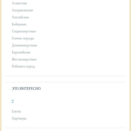
Азиатские
Американские
Английские
Бойцовые
Гладкошерстные
Гончие породы
Длинношерстные
Европейские
Жесткошерстные
Рейтинги пород
ЭТО ИНТЕРЕСНО
Еноты
Партнеры