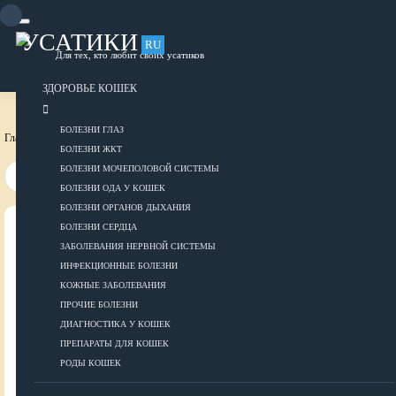
Skip
to
content
УСАТИКИ
RU
Для тех, кто любит своих усатиков
ОБЪЯВЛЕНИЯ
РАЗМЕСТИТЬ ОБЪЯВЛЕНИЕ
ЗДОРОВЬЕ КОШЕК
БОЛЕЗНИ ГЛАЗ
Главная страница
Здоровье собак
Препараты для собак
БОЛЕЗНИ ЖКТ
БОЛЕЗНИ МОЧЕПОЛОВОЙ СИСТЕМЫ
БОЛЕЗНИ ОДА У КОШЕК
БОЛЕЗНИ ОРГАНОВ ДЫХАНИЯ
БОЛЕЗНИ СЕРДЦА
ВСЕ О КОШКАХ
ЗАБОЛЕВАНИЯ НЕРВНОЙ СИСТЕМЫ
ИНФЕКЦИОННЫЕ БОЛЕЗНИ
ЗДОРОВЬЕ
КОЖНЫЕ ЗАБОЛЕВАНИЯ
ПРОЧИЕ БОЛЕЗНИ
ДИАГНОСТИКА У КОШЕК
ПРЕПАРАТЫ ДЛЯ КОШЕК
Болезни глаз
РОДЫ КОШЕК
Болезни ЖКТ
Болезни мочеполовой системы
ДОБАВИТЬ ОБЪЯВЛЕНИЕ