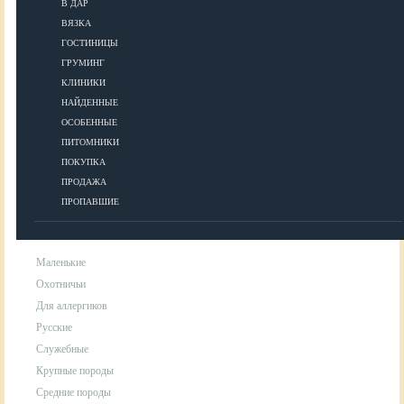
В ДАР
ВЯЗКА
УХОД
ГОСТИНИЦЫ
ГРУМИНГ
КЛИНИКИ
Гигиена
НАЙДЕННЫЕ
Уход за шерстью
ОСОБЕННЫЕ
Аксессуары для ухода за собакой
ПИТОМНИКИ
ПОКУПКА
ПРОДАЖА
ПОРОДЫ
ПРОПАВШИЕ
Маленькие
Охотничьи
Для аллергиков
Русские
Служебные
Крупные породы
Средние породы