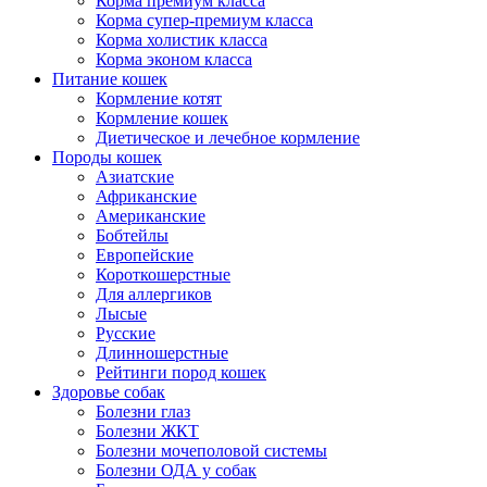
Корма премиум класса
Корма супер-премиум класса
Корма холистик класса
Корма эконом класса
Питание кошек
Кормление котят
Кормление кошек
Диетическое и лечебное кормление
Породы кошек
Азиатские
Африканские
Американские
Бобтейлы
Европейские
Короткошерстные
Для аллергиков
Лысые
Русские
Длинношерстные
Рейтинги пород кошек
Здоровье собак
Болезни глаз
Болезни ЖКТ
Болезни мочеполовой системы
Болезни ОДА у собак