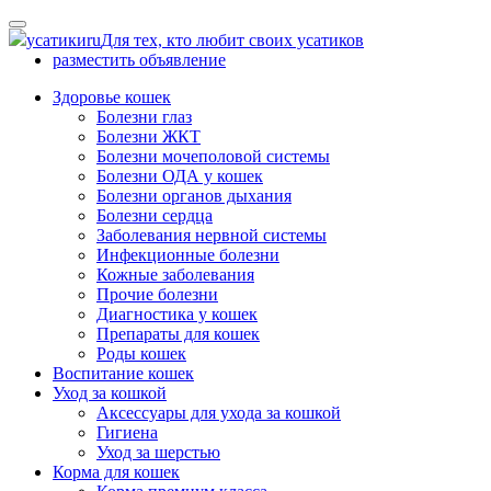
Skip
to
усатики
ru
Для тех, кто любит своих усатиков
content
разместить объявление
Здоровье кошек
Болезни глаз
Болезни ЖКТ
Болезни мочеполовой системы
Болезни ОДА у кошек
Болезни органов дыхания
Болезни сердца
Заболевания нервной системы
Инфекционные болезни
Кожные заболевания
Прочие болезни
Диагностика у кошек
Препараты для кошек
Роды кошек
Воспитание кошек
Уход за кошкой
Аксессуары для ухода за кошкой
Гигиена
Уход за шерстью
Корма для кошек