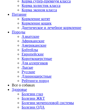
Корма супер-премиум класса
Корма холистик класса
Корма эконом класса
Питание
Кормление котят
Кормление кошек
Диетическое и лечебное кормление
Породы
Азиатские
Африканские
Американские
Бобтейлы
Европейские
Короткошерстные
Для аллергиков
Лысые
Русские
Длинношерстные
Рейтинги пород
Все о собаках
Здоровье
Болезни глаз
Болезни ЖКТ
Болезни мочеполовой системы
Болезни ОДА