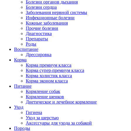
Болезни органов дыхания
Болезни сердца
Заболевания нервной системы
Инфекционные болезни
Кожные заболевания
Прочие болезни
Диагностика
Препараты
Роды
Воспитание
Дрессировка
Корма
Корма премиум класса
Корма супер-премиум класса
Корма холистик класса
Корма эконом класса
Питание
Кормление собак
Кормление щенков
Диетическое и лечебное кормление
Уход
Гигиена
Уход за шерстью
Аксессуары для ухода за собакой
Породы