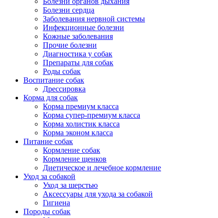
Болезни органов дыхания
Болезни сердца
Заболевания нервной системы
Инфекционные болезни
Кожные заболевания
Прочие болезни
Диагностика у собак
Препараты для собак
Роды собак
Воспитание собак
Дрессировка
Корма для собак
Корма премиум класса
Корма супер-премиум класса
Корма холистик класса
Корма эконом класса
Питание собак
Кормление собак
Кормление щенков
Диетическое и лечебное кормление
Уход за собакой
Уход за шерстью
Аксессуары для ухода за собакой
Гигиена
Породы собак