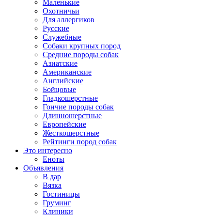
Маленькие
Охотничьи
Для аллергиков
Русские
Служебные
Собаки крупных пород
Средние породы собак
Азиатские
Американские
Английские
Бойцовые
Гладкошерстные
Гончие породы собак
Длинношерстные
Европейские
Жесткошерстные
Рейтинги пород собак
Это интересно
Еноты
Объявления
В дар
Вязка
Гостиницы
Груминг
Клиники