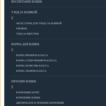
ВОСПИТАНИЕ КОШЕК
Болезни ОДА у кошек
Болезни органов дыхания
УХОД ЗА КОШКОЙ
Болезни сердца
Заболевания нервной системы
АКСЕССУАРЫ ДЛЯ УХОДА ЗА КОШКОЙ
Инфекционные болезни
ГИГИЕНА
Кожные заболевания
УХОД ЗА ШЕРСТЬЮ
Прочие болезни
Диагностика у кошек
КОРМА ДЛЯ КОШЕК
Препараты для кошек
Роды кошек
КОРМА ПРЕМИУМ КЛАССА
КОРМА СУПЕР-ПРЕМИУМ КЛАССА
КОРМА ХОЛИСТИК КЛАССА
ВОСПИТАНИЕ
КОРМА ЭКОНОМ КЛАССА
УХОД
ПИТАНИЕ КОШЕК
КОРМЛЕНИЕ КОТЯТ
Аксессуары для ухода
КОРМЛЕНИЕ КОШЕК
Гигиена
ДИЕТИЧЕСКОЕ И ЛЕЧЕБНОЕ КОРМЛЕНИЕ