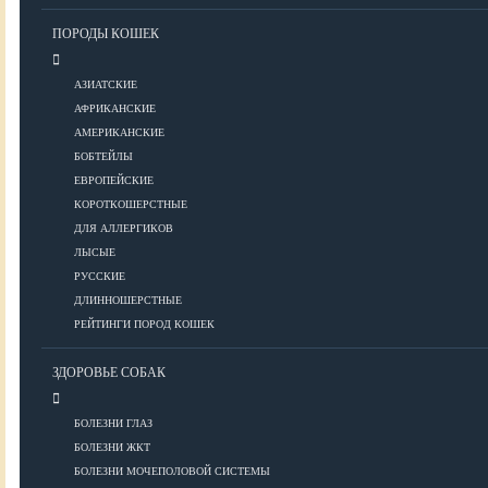
Уход за шерстью
ПОРОДЫ КОШЕК
КОРМА
АЗИАТСКИЕ
АФРИКАНСКИЕ
АМЕРИКАНСКИЕ
Корма премиум класса
БОБТЕЙЛЫ
Корма супер-премиум класса
ЕВРОПЕЙСКИЕ
КОРОТКОШЕРСТНЫЕ
Корма холистик класса
ДЛЯ АЛЛЕРГИКОВ
Корма эконом класса
ЛЫСЫЕ
РУССКИЕ
ПИТАНИЕ
ДЛИННОШЕРСТНЫЕ
РЕЙТИНГИ ПОРОД КОШЕК
ЗДОРОВЬЕ СОБАК
Кормление котят
Кормление кошек
БОЛЕЗНИ ГЛАЗ
Диетическое и лечебное кормление
БОЛЕЗНИ ЖКТ
БОЛЕЗНИ МОЧЕПОЛОВОЙ СИСТЕМЫ