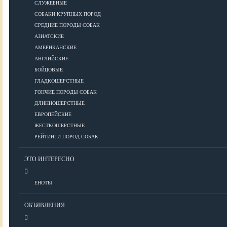
СЛУЖЕБНЫЕ
СОБАКИ КРУПНЫХ ПОРОД
Дрессировка
СРЕДНИЕ ПОРОДЫ СОБАК
АЗИАТСКИЕ
КОРМА
АМЕРИКАНСКИЕ
АНГЛИЙСКИЕ
БОЙЦОВЫЕ
ГЛАДКОШЕРСТНЫЕ
Корма премиум класса
ГОНЧИЕ ПОРОДЫ СОБАК
Корма супер-премиум класса
ДЛИННОШЕРСТНЫЕ
Корма холистик класса
ЕВРОПЕЙСКИЕ
Корма эконом класса
ЖЕСТКОШЕРСТНЫЕ
РЕЙТИНГИ ПОРОД СОБАК
ПИТАНИЕ
ЭТО ИНТЕРЕСНО
ЕНОТЫ
Кормление собак
Кормление щенков
ОБЪЯВЛЕНИЯ
Диетическое и лечебное кормление