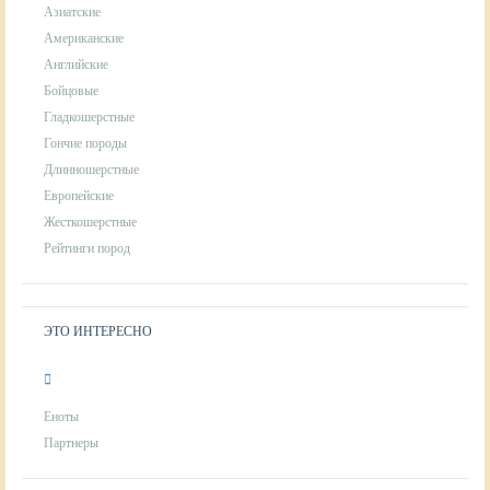
Азиатские
Американские
Английские
Бойцовые
Гладкошерстные
Гончие породы
Длинношерстные
Европейские
Жесткошерстные
Рейтинги пород
ЭТО ИНТЕРЕСНО
Еноты
Партнеры