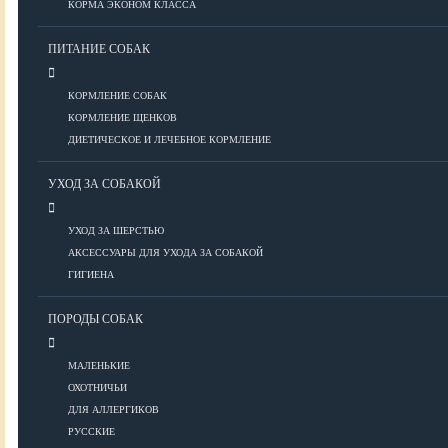
КОРМА ЭКОНОМ КЛАССА
ПИТАНИЕ СОБАК
Болезни глаз
Болезни ЖКТ
КОРМЛЕНИЕ СОБАК
Болезни мочеполовой системы
КОРМЛЕНИЕ ЩЕНКОВ
Болезни ОДА
ДИЕТИЧЕСКОЕ И ЛЕЧЕБНОЕ КОРМЛЕНИЕ
Болезни органов дыхания
УХОД ЗА СОБАКОЙ
Болезни сердца
Заболевания нервной системы
УХОД ЗА ШЕРСТЬЮ
Инфекционные болезни
АКСЕССУАРЫ ДЛЯ УХОДА ЗА СОБАКОЙ
Кожные заболевания
ГИГИЕНА
Прочие болезни
Диагностика
ПОРОДЫ СОБАК
Препараты
Роды
МАЛЕНЬКИЕ
ОХОТНИЧЬИ
ВОСПИТАНИЕ
ДЛЯ АЛЛЕРГИКОВ
РУССКИЕ