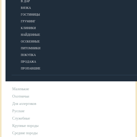
В ДАР
ВЯЗКА
УХОД
ГОСТИНИЦЫ
ГРУМИНГ
КЛИНИКИ
Гигиена
НАЙДЕННЫЕ
Уход за шерстью
ОСОБЕННЫЕ
Аксессуары для ухода за собакой
ПИТОМНИКИ
ПОКУПКА
ПРОДАЖА
ПОРОДЫ
ПРОПАВШИЕ
Маленькие
Охотничьи
Для аллергиков
Русские
Служебные
Крупные породы
Средние породы