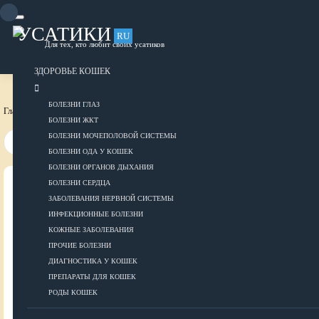
Skip
to
content
УСАТИКИ
RU
Для тех, кто любит своих усатиков
ОБЪЯВЛЕНИЯ
РАЗМЕСТИТЬ ОБЪЯВЛЕНИЕ
ЗДОРОВЬЕ КОШЕК
БОЛЕЗНИ ГЛАЗ
Главная страница
Уход за собакой
Аксессуары для ухода за собакой
БОЛЕЗНИ ЖКТ
БОЛЕЗНИ МОЧЕПОЛОВОЙ СИСТЕМЫ
БОЛЕЗНИ ОДА У КОШЕК
БОЛЕЗНИ ОРГАНОВ ДЫХАНИЯ
БОЛЕЗНИ СЕРДЦА
ВСЕ О КОШКАХ
ЗАБОЛЕВАНИЯ НЕРВНОЙ СИСТЕМЫ
ИНФЕКЦИОННЫЕ БОЛЕЗНИ
ЗДОРОВЬЕ
КОЖНЫЕ ЗАБОЛЕВАНИЯ
ПРОЧИЕ БОЛЕЗНИ
ДИАГНОСТИКА У КОШЕК
ПРЕПАРАТЫ ДЛЯ КОШЕК
Болезни глаз
РОДЫ КОШЕК
Болезни ЖКТ
Болезни мочеполовой системы
ДОБАВИТЬ ОБЪЯВЛЕНИЕ