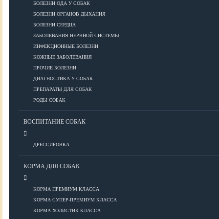
ПОРОДЫ
БОЛЕЗНИ ОДА У СОБАК
БОЛЕЗНИ ОРГАНОВ ДЫХАНИЯ
БОЛЕЗНИ СЕРДЦА
ЗАБОЛЕВАНИЯ НЕРВНОЙ СИСТЕМЫ
Азиатские
ИНФЕКЦИОННЫЕ БОЛЕЗНИ
Африканские
КОЖНЫЕ ЗАБОЛЕВАНИЯ
Американские
ПРОЧИЕ БОЛЕЗНИ
Бобтейлы
ДИАГНОСТИКА У СОБАК
Европейские
ПРЕПАРАТЫ ДЛЯ СОБАК
Короткошерстные
РОДЫ СОБАК
Для аллергиков
Лысые
ВОСПИТАНИЕ СОБАК
Русские
Длинношерстные
ДРЕССИРОВКА
Рейтинги пород
КОРМА ДЛЯ СОБАК
КОРМА ПРЕМИУМ КЛАССА
ВСЕ О СОБАКАХ
КОРМА СУПЕР-ПРЕМИУМ КЛАССА
КОРМА ХОЛИСТИК КЛАССА
ЗДОРОВЬЕ