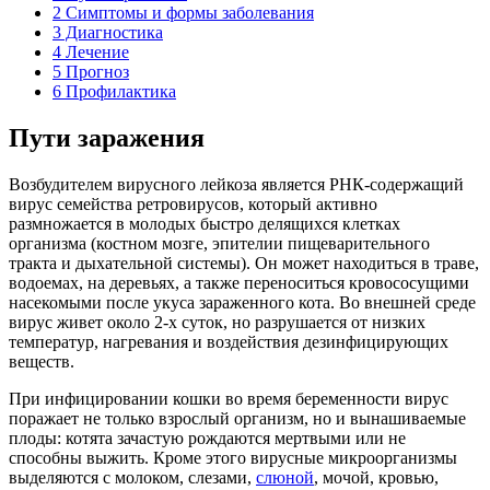
2
Симптомы и формы заболевания
3
Диагностика
4
Лечение
5
Прогноз
6
Профилактика
Пути заражения
Возбудителем вирусного лейкоза является РНК-содержащий
вирус семейства ретровирусов, который активно
размножается в молодых быстро делящихся клетках
организма (костном мозге, эпителии пищеварительного
тракта и дыхательной системы). Он может находиться в траве,
водоемах, на деревьях, а также переноситься кровососущими
насекомыми после укуса зараженного кота. Во внешней среде
вирус живет около 2-х суток, но разрушается от низких
температур, нагревания и воздействия дезинфицирующих
веществ.
При инфицировании кошки во время беременности вирус
поражает не только взрослый организм, но и вынашиваемые
плоды: котята зачастую рождаются мертвыми или не
способны выжить. Кроме этого вирусные микроорганизмы
выделяются с молоком, слезами,
слюной
, мочой, кровью,