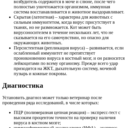
возбудитель содержится в моче и слюне, после чего
полностью уничтожается организмом, иммунная
система восстанавливается и животное выздоравливает.
Скрытая (латентная) – характерна для животных с
сильным иммунитетом, когда вирус присутствует в
тканях, но не размножается. Кот может быть
вирусоносителем в течение нескольких лет, что не
сказывается на его самочувствии, но опасно для
окружающих животных.
Персистентная (репликация вируса) – развивается, если
ослабленный иммунитет не препятствует
проникновению вируса в костный мозг, и он разносится
лейкоцитами по всему организму. Прежде всего удар
приходится на ЖКТ, дыхательную систему, мочевой
пузырь и кожные покровы.
Диагностика
Установить диагноз может только ветеринар после
проведения ряда исследований, в числе которых:
ПЦР (полимеразная цепная реакция) – экспресс-тест с
высоким процентом точности на проверку наличия
вируса в костном мозге;
иммуноферментный анализ крови (ИФА) – экспресс-