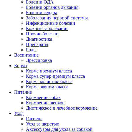
Болезни ОДА
Болезни органов дыхания
Болезни сердца
Заболевания нервной системы
Инфекционные болезни
Кожные заболевания
Прочие болезни
Диагностика
Препараты
Роды
Воспитание
Дрессировка
Корма
Корма премиум класса
Корма супер-премиум класса
Корма холистик класса
Корма эконом класса
Питание
Кормление собак
Кормление щенков
Диетическое и лечебное кормление
Уход
Гигиена
Уход за шерстью
Аксессуары для ухода за собакой