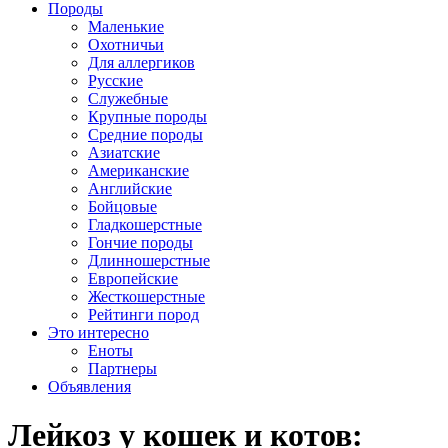
Породы
Маленькие
Охотничьи
Для аллергиков
Русские
Служебные
Крупные породы
Средние породы
Азиатские
Американские
Английские
Бойцовые
Гладкошерстные
Гончие породы
Длинношерстные
Европейские
Жесткошерстные
Рейтинги пород
Это интересно
Еноты
Партнеры
Объявления
Лейкоз у кошек и котов: