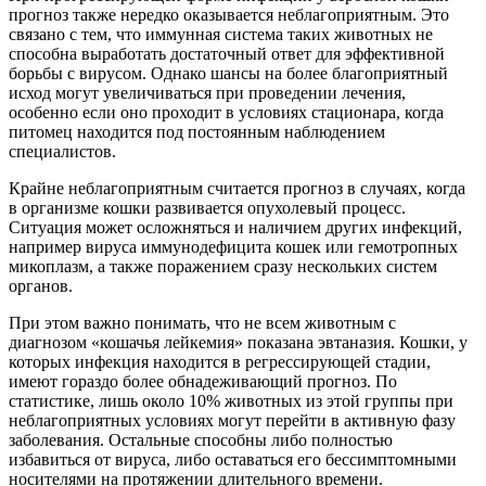
прогноз также нередко оказывается неблагоприятным. Это
связано с тем, что иммунная система таких животных не
способна выработать достаточный ответ для эффективной
борьбы с вирусом. Однако шансы на более благоприятный
исход могут увеличиваться при проведении лечения,
особенно если оно проходит в условиях стационара, когда
питомец находится под постоянным наблюдением
специалистов.
Крайне неблагоприятным считается прогноз в случаях, когда
в организме кошки развивается опухолевый процесс.
Ситуация может осложняться и наличием других инфекций,
например вируса иммунодефицита кошек или гемотропных
микоплазм, а также поражением сразу нескольких систем
органов.
При этом важно понимать, что не всем животным с
диагнозом «кошачья лейкемия» показана эвтаназия. Кошки, у
которых инфекция находится в регрессирующей стадии,
имеют гораздо более обнадеживающий прогноз. По
статистике, лишь около 10% животных из этой группы при
неблагоприятных условиях могут перейти в активную фазу
заболевания. Остальные способны либо полностью
избавиться от вируса, либо оставаться его бессимптомными
носителями на протяжении длительного времени.