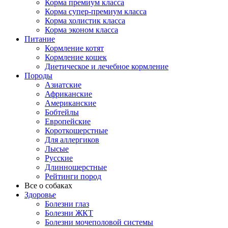
Корма премиум класса
Корма супер-премиум класса
Корма холистик класса
Корма эконом класса
Питание
Кормление котят
Кормление кошек
Диетическое и лечебное кормление
Породы
Азиатские
Африканские
Американские
Бобтейлы
Европейские
Короткошерстные
Для аллергиков
Лысые
Русские
Длинношерстные
Рейтинги пород
Все о собаках
Здоровье
Болезни глаз
Болезни ЖКТ
Болезни мочеполовой системы