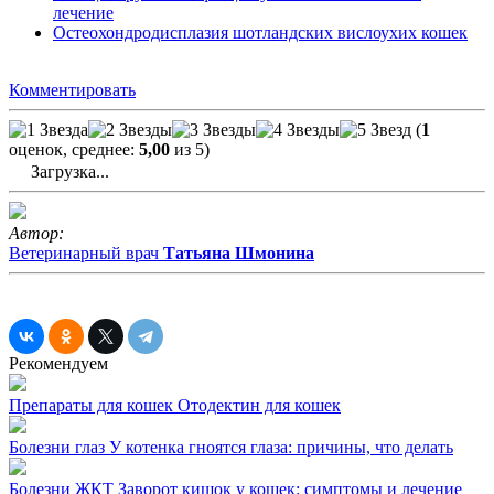
лечение
Остеохондродисплазия шотландских вислоухих кошек
Комментировать
(
1
оценок, среднее:
5,00
из 5)
Загрузка...
Автор:
Ветеринарный врач
Татьяна Шмонина
Рекомендуем
Препараты для кошек
Отодектин для кошек
Болезни глаз
У котенка гноятся глаза: причины, что делать
Болезни ЖКТ
Заворот кишок у кошек: симптомы и лечение