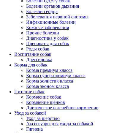
Болезни ОДА у собак
Болезни органов дыхания
Болезни сердца
Заболевания нервной системы
Инфекционные болезни
Кожные заболевания
Прочие болезни
Диагностика у собак
Препараты для собак
Роды собак
Воспитание собак
Дрессировка
Корма для собак
Корма премиум класса
Корма супер-премиум класса
Корма холистик класса
Корма эконом класса
Питание собак
Кормление собак
Кормление щенков
Диетическое и лечебное кормление
Уход за собакой
Уход за шерстью
Аксессуары для ухода за собакой
Гигиена