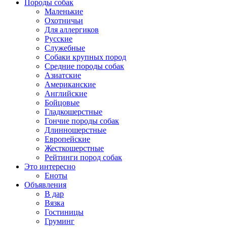
Породы собак
Маленькие
Охотничьи
Для аллергиков
Русские
Служебные
Собаки крупных пород
Средние породы собак
Азиатские
Американские
Английские
Бойцовые
Гладкошерстные
Гончие породы собак
Длинношерстные
Европейские
Жесткошерстные
Рейтинги пород собак
Это интересно
Еноты
Объявления
В дар
Вязка
Гостиницы
Груминг