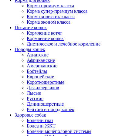
Корма для кошек
Корма премиум класса
Корма супер-премиум класса
Корма холистик класса
Корма эконом класса
Питание кошек
Кормление котят
Кормление кошек
Диетическое и лечебное кормление
Породы кошек
Азиатские
Африканские
Американские
Бобтейлы
Европейские
Короткошерстные
Для аллергиков
Лысые
Русские
Длинношерстные
Рейтинги пород кошек
Здоровье собак
Болезни глаз
Болезни ЖКТ
Болезни мочеполовой системы