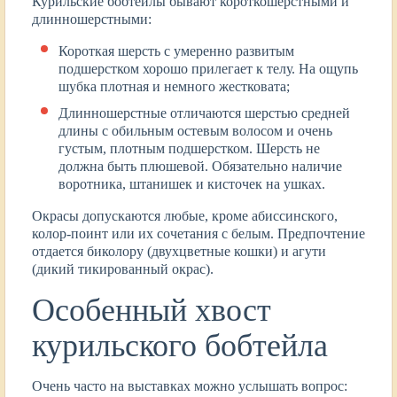
Курильские бобтейлы бывают короткошерстными и
длинношерстными:
Короткая шерсть с умеренно развитым
подшерстком хорошо прилегает к телу. На ощупь
шубка плотная и немного жестковата;
Длинношерстные отличаются шерстью средней
длины с обильным остевым волосом и очень
густым, плотным подшерстком. Шерсть не
должна быть плюшевой. Обязательно наличие
воротника, штанишек и кисточек на ушках.
Окрасы допускаются любые, кроме абиссинского,
колор-поинт или их сочетания с белым. Предпочтение
отдается биколору (двухцветные кошки) и агути
(дикий тикированный окрас).
Особенный хвост
курильского бобтейла
Очень часто на выставках можно услышать вопрос: