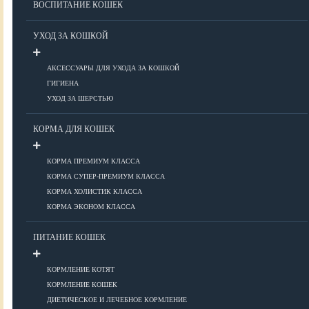
ВОСПИТАНИЕ КОШЕК
Болезни ОДА у кошек
Болезни органов дыхания
УХОД ЗА КОШКОЙ
Болезни сердца
Заболевания нервной системы
АКСЕССУАРЫ ДЛЯ УХОДА ЗА КОШКОЙ
Инфекционные болезни
ГИГИЕНА
Кожные заболевания
УХОД ЗА ШЕРСТЬЮ
Прочие болезни
Диагностика у кошек
КОРМА ДЛЯ КОШЕК
Препараты для кошек
Роды кошек
КОРМА ПРЕМИУМ КЛАССА
КОРМА СУПЕР-ПРЕМИУМ КЛАССА
КОРМА ХОЛИСТИК КЛАССА
ВОСПИТАНИЕ
КОРМА ЭКОНОМ КЛАССА
УХОД
ПИТАНИЕ КОШЕК
КОРМЛЕНИЕ КОТЯТ
Аксессуары для ухода
КОРМЛЕНИЕ КОШЕК
Гигиена
ДИЕТИЧЕСКОЕ И ЛЕЧЕБНОЕ КОРМЛЕНИЕ