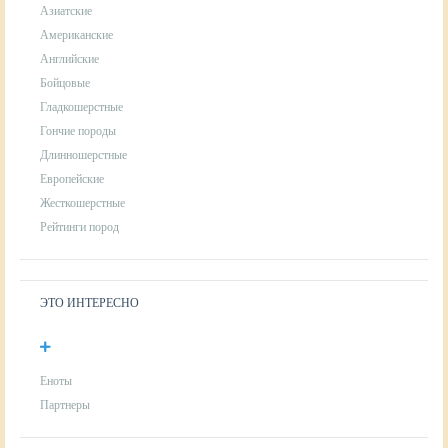
Азиатские
Американские
Английские
Бойцовые
Гладкошерстные
Гончие породы
Длинношерстные
Европейские
Жесткошерстные
Рейтинги пород
ЭТО ИНТЕРЕСНО
Еноты
Партнеры