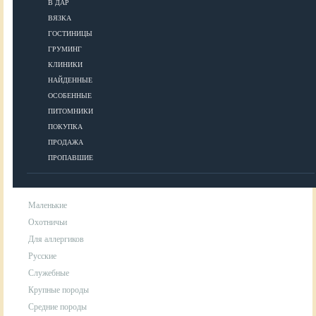
В ДАР
ВЯЗКА
УХОД
ГОСТИНИЦЫ
ГРУМИНГ
КЛИНИКИ
Гигиена
НАЙДЕННЫЕ
Уход за шерстью
ОСОБЕННЫЕ
Аксессуары для ухода за собакой
ПИТОМНИКИ
ПОКУПКА
ПРОДАЖА
ПОРОДЫ
ПРОПАВШИЕ
Маленькие
Охотничьи
Для аллергиков
Русские
Служебные
Крупные породы
Средние породы