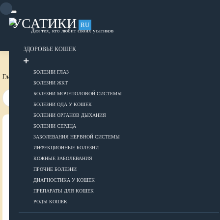
Skip
to
content
УСАТИКИ
RU
Для тех, кто любит своих усатиков
ОБЪЯВЛЕНИЯ
РАЗМЕСТИТЬ ОБЪЯВЛЕНИЕ
ЗДОРОВЬЕ КОШЕК
БОЛЕЗНИ ГЛАЗ
Главная страница
Породы кошек
Русские
БОЛЕЗНИ ЖКТ
БОЛЕЗНИ МОЧЕПОЛОВОЙ СИСТЕМЫ
БОЛЕЗНИ ОДА У КОШЕК
БОЛЕЗНИ ОРГАНОВ ДЫХАНИЯ
БОЛЕЗНИ СЕРДЦА
ВСЕ О КОШКАХ
ЗАБОЛЕВАНИЯ НЕРВНОЙ СИСТЕМЫ
ИНФЕКЦИОННЫЕ БОЛЕЗНИ
ЗДОРОВЬЕ
КОЖНЫЕ ЗАБОЛЕВАНИЯ
ПРОЧИЕ БОЛЕЗНИ
ДИАГНОСТИКА У КОШЕК
ПРЕПАРАТЫ ДЛЯ КОШЕК
Болезни глаз
РОДЫ КОШЕК
Болезни ЖКТ
Болезни мочеполовой системы
ДОБАВИТЬ ОБЪЯВЛЕНИЕ