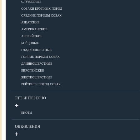
СЛУЖЕБНЫЕ
СОБАКИ КРУПНЫХ ПОРОД
Дрессировка
СРЕДНИЕ ПОРОДЫ СОБАК
АЗИАТСКИЕ
КОРМА
АМЕРИКАНСКИЕ
АНГЛИЙСКИЕ
БОЙЦОВЫЕ
ГЛАДКОШЕРСТНЫЕ
Корма премиум класса
ГОНЧИЕ ПОРОДЫ СОБАК
Корма супер-премиум класса
ДЛИННОШЕРСТНЫЕ
Корма холистик класса
ЕВРОПЕЙСКИЕ
Корма эконом класса
ЖЕСТКОШЕРСТНЫЕ
РЕЙТИНГИ ПОРОД СОБАК
ПИТАНИЕ
ЭТО ИНТЕРЕСНО
ЕНОТЫ
Кормление собак
Кормление щенков
ОБЪЯВЛЕНИЯ
Диетическое и лечебное кормление