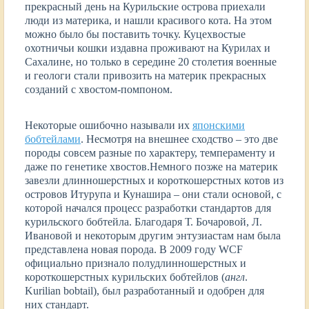
прекрасный день на Курильские острова приехали
люди из материка, и нашли красивого кота. На этом
можно было бы поставить точку. Куцехвостые
охотничьи кошки издавна проживают на Курилах и
Сахалине, но только в середине 20 столетия военные
и геологи стали привозить на материк прекрасных
созданий с хвостом-помпоном.
Некоторые ошибочно называли их
японскими
бобтейлами
. Несмотря на внешнее сходство – это две
породы совсем разные по характеру, темпераменту и
даже по генетике хвостов.Немного позже на материк
завезли длинношерстных и короткошерстных котов из
островов Итурупа и Кунашира – они стали основой, с
которой начался процесс разработки стандартов для
курильского бобтейла. Благодаря Т. Бочаровой, Л.
Ивановой и некоторым другим энтузиастам нам была
представлена новая порода. В 2009 году WCF
официально признало полудлинношерстных и
короткошерстных курильских бобтейлов (
англ
.
Kurilian bobtail), был разработанный и одобрен для
них стандарт.