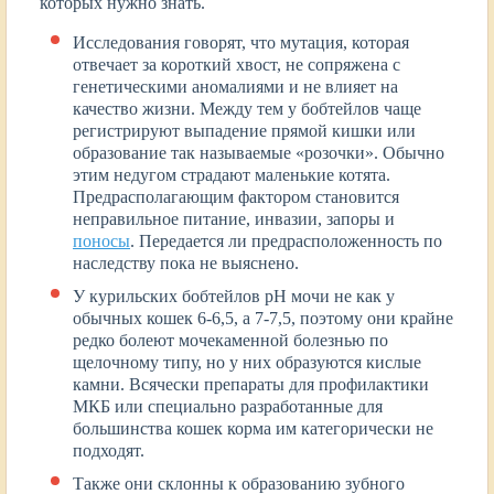
которых нужно знать.
Исследования говорят, что мутация, которая
отвечает за короткий хвост, не сопряжена с
генетическими аномалиями и не влияет на
качество жизни. Между тем у бобтейлов чаще
регистрируют выпадение прямой кишки или
образование так называемые «розочки». Обычно
этим недугом страдают маленькие котята.
Предрасполагающим фактором становится
неправильное питание, инвазии, запоры и
поносы
. Передается ли предрасположенность по
наследству пока не выяснено.
У курильских бобтейлов pH мочи не как у
обычных кошек 6-6,5, а 7-7,5, поэтому они крайне
редко болеют мочекаменной болезнью по
щелочному типу, но у них образуются кислые
камни. Всячески препараты для профилактики
МКБ или специально разработанные для
большинства кошек корма им категорически не
подходят.
Также они склонны к образованию зубного