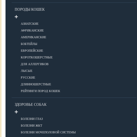
Уход за шерстью
ПОРОДЫ КОШЕК
КОРМА
АЗИАТСКИЕ
АФРИКАНСКИЕ
АМЕРИКАНСКИЕ
Корма премиум класса
БОБТЕЙЛЫ
Корма супер-премиум класса
ЕВРОПЕЙСКИЕ
КОРОТКОШЕРСТНЫЕ
Корма холистик класса
ДЛЯ АЛЛЕРГИКОВ
Корма эконом класса
ЛЫСЫЕ
РУССКИЕ
ПИТАНИЕ
ДЛИННОШЕРСТНЫЕ
РЕЙТИНГИ ПОРОД КОШЕК
ЗДОРОВЬЕ СОБАК
Кормление котят
Кормление кошек
БОЛЕЗНИ ГЛАЗ
Диетическое и лечебное кормление
БОЛЕЗНИ ЖКТ
БОЛЕЗНИ МОЧЕПОЛОВОЙ СИСТЕМЫ