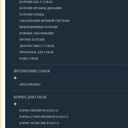
ПОРОДЫ
БОЛЕЗНИ ОДА У СОБАК
БОЛЕЗНИ ОРГАНОВ ДЫХАНИЯ
БОЛЕЗНИ СЕРДЦА
ЗАБОЛЕВАНИЯ НЕРВНОЙ СИСТЕМЫ
Азиатские
ИНФЕКЦИОННЫЕ БОЛЕЗНИ
Африканские
КОЖНЫЕ ЗАБОЛЕВАНИЯ
Американские
ПРОЧИЕ БОЛЕЗНИ
Бобтейлы
ДИАГНОСТИКА У СОБАК
Европейские
ПРЕПАРАТЫ ДЛЯ СОБАК
Короткошерстные
РОДЫ СОБАК
Для аллергиков
Лысые
ВОСПИТАНИЕ СОБАК
Русские
Длинношерстные
ДРЕССИРОВКА
Рейтинги пород
КОРМА ДЛЯ СОБАК
КОРМА ПРЕМИУМ КЛАССА
ВСЕ О СОБАКАХ
КОРМА СУПЕР-ПРЕМИУМ КЛАССА
КОРМА ХОЛИСТИК КЛАССА
ЗДОРОВЬЕ