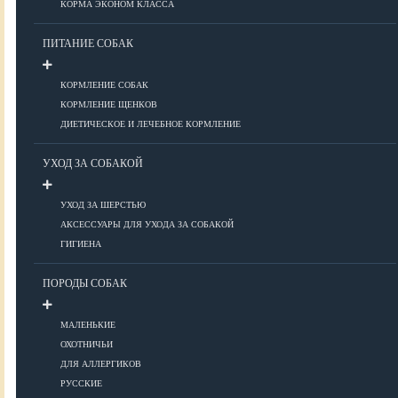
КОРМА ЭКОНОМ КЛАССА
ПИТАНИЕ СОБАК
Болезни глаз
Болезни ЖКТ
КОРМЛЕНИЕ СОБАК
Болезни мочеполовой системы
КОРМЛЕНИЕ ЩЕНКОВ
Болезни ОДА
ДИЕТИЧЕСКОЕ И ЛЕЧЕБНОЕ КОРМЛЕНИЕ
Болезни органов дыхания
УХОД ЗА СОБАКОЙ
Болезни сердца
Заболевания нервной системы
УХОД ЗА ШЕРСТЬЮ
Инфекционные болезни
АКСЕССУАРЫ ДЛЯ УХОДА ЗА СОБАКОЙ
Кожные заболевания
ГИГИЕНА
Прочие болезни
Диагностика
ПОРОДЫ СОБАК
Препараты
Роды
МАЛЕНЬКИЕ
ОХОТНИЧЬИ
ВОСПИТАНИЕ
ДЛЯ АЛЛЕРГИКОВ
РУССКИЕ