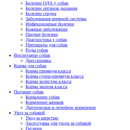
Болезни ОДА у собак
Болезни органов дыхания
Болезни сердца
Заболевания нервной системы
Инфекционные болезни
Кожные заболевания
Прочие болезни
Диагностика у собак
Препараты для собак
Роды собак
Воспитание собак
Дрессировка
Корма для собак
Корма премиум класса
Корма супер-премиум класса
Корма холистик класса
Корма эконом класса
Питание собак
Кормление собак
Кормление щенков
Диетическое и лечебное кормление
Уход за собакой
Уход за шерстью
Аксессуары для ухода за собакой
Гигиена