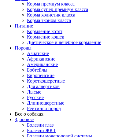
Корма премиум класса
Корма супер-премиум класса
Корма холистик класса
Корма эконом класса
Питание
Кормление котят
Кормление кошек
Диетическое и лечебное кормление
Породы
Азиатские
Африканские
Американские
Бобтейлы
Европейские
Короткошерстные
Для аллергиков
Лысые
Русские
Длинношерстные
Рейтинги пород
Все о собаках
Здоровье
Болезни глаз
Болезни ЖКТ
Болезни мочеполовой системы