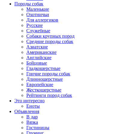
Породы собак
Маленькие
Охотничьи
Для аллергиков
Русские
Служебные
Собаки крупных пород
Средние породы собак
Азиатские
Американские
Английские
Бойцовые
Гладкошерстные
Гончие породы собак
Длинношерстные
Европейские
Жесткошерстные
Рейтинги пород собак
Это интересно
Еноты
Объявления
В дар
Вязка
Гостиницы
Груминг