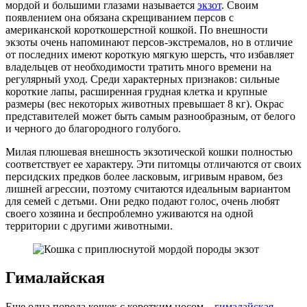
мордой и большими глазами называется
экзот
. Своим
появлением она обязана скрещиванием персов с
американской короткошерстной кошкой. По внешности
экзоты очень напоминают персов-экстремалов, но в отличие
от последних имеют короткую мягкую шерсть, что избавляет
владельцев от необходимости тратить много времени на
регулярный уход. Среди характерных признаков: сильные
короткие лапы, расширенная грудная клетка и крупные
размеры (вес некоторых животных превышает 8 кг). Окрас
представителей может быть самым разнообразным, от белого
и черного до благородного голубого.
Милая плюшевая внешность экзотической кошки полностью
соответствует ее характеру. Эти питомцы отличаются от своих
персидских предков более ласковым, игривым нравом, без
лишней агрессии, поэтому считаются идеальным вариантом
для семей с детьми. Они редко подают голос, очень любят
своего хозяина и беспроблемно уживаются на одной
территории с другими животными.
Гималайская
Еще одна порода кошек с коротким носом –
гималайская
,