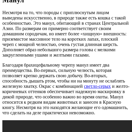
Манул
Несмотря на то, что породы с приплюснутым лицом
выведены искусственно, в природе также есть кошка с такой
особенностью. Это манул, обитающий в странах Центральной
Азии. По размерам он примерно соответствует своим
домашним сородичам, но имеет более «хищную» внешность:
приземистое массивное тело на коротких лапах, плоский
череп с мощной челюстью, очень густая длинная шерсть.
Дополняет образ небольшого размера голова с мелкими
закругленными ушами и желтыми глазами.
Благодаря брахицефальному черепу манул имеет два
преимущества. Во-первых, сильную челюсть, которая
позволяет крепко держать свою добычу. Во-вторых,
способность дышать ртом, чтобы ни на минуту не ослаблять
железную хватку. Окрас с комбинацией
светло-серых
и желто-
коричневых оттенков обеспечивает надежную маскировку в
дикой природе, что особенно важно во время охоты. Манул
относится к редким видам животных и занесен в Красную
книгу. Несмотря на это находятся желающие его одомашнить,
что сделать на деле практически невозможно.