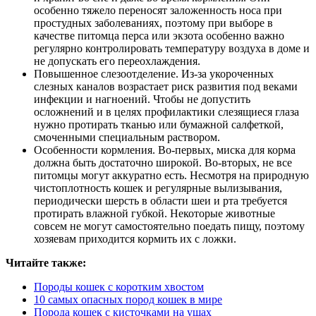
особенно тяжело переносят заложенность носа при
простудных заболеваниях, поэтому при выборе в
качестве питомца перса или экзота особенно важно
регулярно контролировать температуру воздуха в доме и
не допускать его переохлаждения.
Повышенное слезоотделение. Из-за укороченных
слезных каналов возрастает риск развития под веками
инфекции и нагноений. Чтобы не допустить
осложнений и в целях профилактики слезящиеся глаза
нужно протирать тканью или бумажной салфеткой,
смоченными специальным раствором.
Особенности кормления. Во-первых, миска для корма
должна быть достаточно широкой. Во-вторых, не все
питомцы могут аккуратно есть. Несмотря на природную
чистоплотность кошек и регулярные вылизывания,
периодически шерсть в области шеи и рта требуется
протирать влажной губкой. Некоторые животные
совсем не могут самостоятельно поедать пищу, поэтому
хозяевам приходится кормить их с ложки.
Читайте также:
Породы кошек с коротким хвостом
10 самых опасных пород кошек в мире
Порода кошек с кисточками на ушах