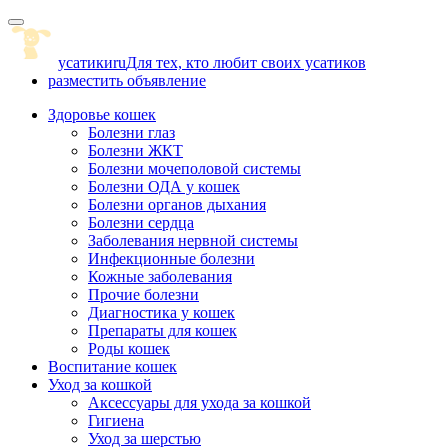
Skip
to
content
усатики
ru
Для тех, кто любит своих усатиков
разместить объявление
Здоровье кошек
Болезни глаз
Болезни ЖКТ
Болезни мочеполовой системы
Болезни ОДА у кошек
Болезни органов дыхания
Болезни сердца
Заболевания нервной системы
Инфекционные болезни
Кожные заболевания
Прочие болезни
Диагностика у кошек
Препараты для кошек
Роды кошек
Воспитание кошек
Уход за кошкой
Аксессуары для ухода за кошкой
Гигиена
Уход за шерстью