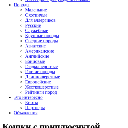
Породы
Маленькие
Охотничьи
Для аллергиков
Русские
Служебные
Крупные породы
Средние породы
Азиатские
Американские
Английские
Бойцовые
Гладкошерстные
Гончие породы
Длинношерстные
Европейские
Жесткошерстные
Рейтинги пород
Это интересно
Еноты
Партнеры
Объявления
Кошки с приплюснутой