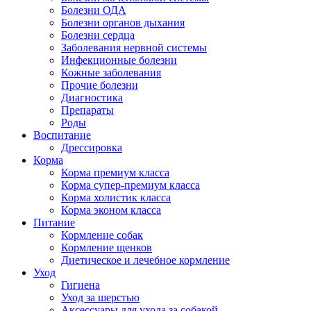
Болезни ОДА
Болезни органов дыхания
Болезни сердца
Заболевания нервной системы
Инфекционные болезни
Кожные заболевания
Прочие болезни
Диагностика
Препараты
Роды
Воспитание
Дрессировка
Корма
Корма премиум класса
Корма супер-премиум класса
Корма холистик класса
Корма эконом класса
Питание
Кормление собак
Кормление щенков
Диетическое и лечебное кормление
Уход
Гигиена
Уход за шерстью
Аксессуары для ухода за собакой