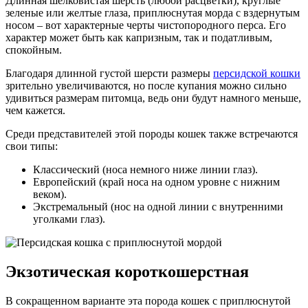
Длинная шелковистая шерсть (любой расцветки), круглые
зеленые или желтые глаза, приплюснутая морда с вздернутым
носом – вот характерные черты чистопородного перса. Его
характер может быть как капризным, так и податливым,
спокойным.
Благодаря длинной густой шерсти размеры
персидской кошки
зрительно увеличиваются, но после купания можно сильно
удивиться размерам питомца, ведь они будут намного меньше,
чем кажется.
Среди представителей этой породы кошек также встречаются
свои типы:
Классический (носа немного ниже линии глаз).
Европейский (край носа на одном уровне с нижним
веком).
Экстремальный (нос на одной линии с внутренними
уголками глаз).
Экзотическая короткошерстная
В сокращенном варианте эта порода кошек с приплюснутой