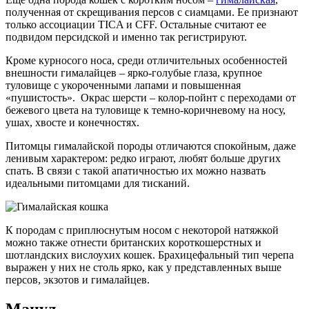
полученная от скрещивания персов с сиамцами. Ее признают
только ассоциации TICA и CFF. Остальные считают ее
подвидом персидской и именно так регистрируют.
Кроме курносого носа, среди отличительных особенностей
внешности гималайцев – ярко-голубые глаза, крупное
туловище с укороченными лапами и повышенная
«пушистость». Окрас шерсти – колор-пойнт с переходами от
бежевого цвета на туловище к темно-коричневому на носу,
ушах, хвосте и конечностях.
Питомцы гималайской породы отличаются спокойным, даже
ленивым характером: редко играют, любят больше других
спать. В связи с такой апатичностью их можно назвать
идеальными питомцами для тисканий.
К породам с приплюснутым носом с некоторой натяжкой
можно также отнести британских короткошерстных и
шотландских вислоухих кошек. Брахицефальный тип черепа
выражен у них не столь ярко, как у представленных выше
персов, экзотов и гималайцев.