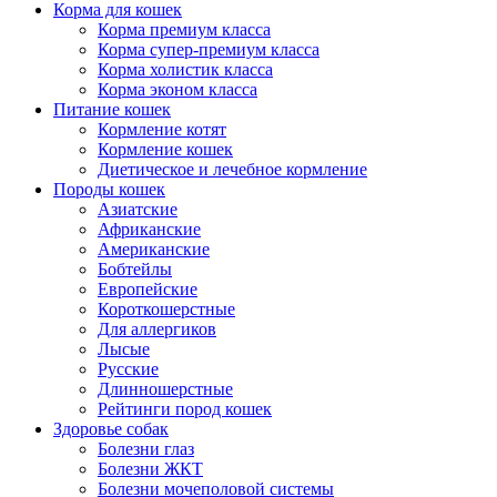
Корма для кошек
Корма премиум класса
Корма супер-премиум класса
Корма холистик класса
Корма эконом класса
Питание кошек
Кормление котят
Кормление кошек
Диетическое и лечебное кормление
Породы кошек
Азиатские
Африканские
Американские
Бобтейлы
Европейские
Короткошерстные
Для аллергиков
Лысые
Русские
Длинношерстные
Рейтинги пород кошек
Здоровье собак
Болезни глаз
Болезни ЖКТ
Болезни мочеполовой системы