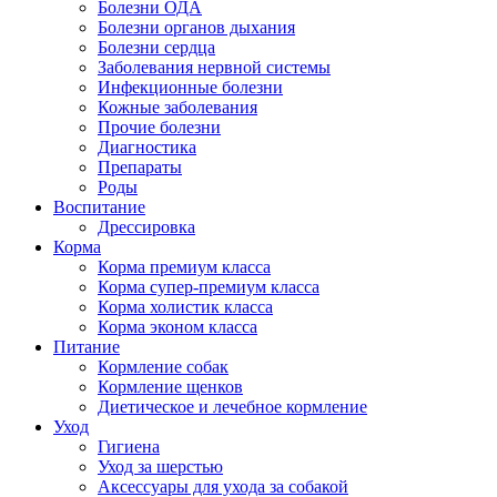
Болезни ОДА
Болезни органов дыхания
Болезни сердца
Заболевания нервной системы
Инфекционные болезни
Кожные заболевания
Прочие болезни
Диагностика
Препараты
Роды
Воспитание
Дрессировка
Корма
Корма премиум класса
Корма супер-премиум класса
Корма холистик класса
Корма эконом класса
Питание
Кормление собак
Кормление щенков
Диетическое и лечебное кормление
Уход
Гигиена
Уход за шерстью
Аксессуары для ухода за собакой