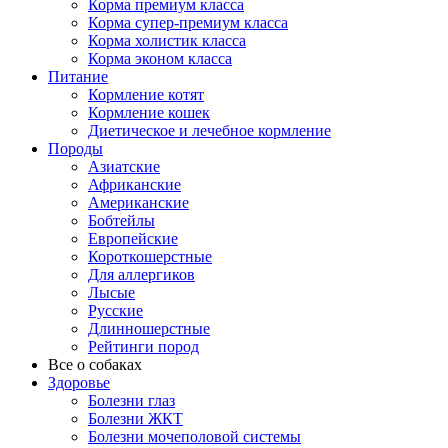
Корма премиум класса
Корма супер-премиум класса
Корма холистик класса
Корма эконом класса
Питание
Кормление котят
Кормление кошек
Диетическое и лечебное кормление
Породы
Азиатские
Африканские
Американские
Бобтейлы
Европейские
Короткошерстные
Для аллергиков
Лысые
Русские
Длинношерстные
Рейтинги пород
Все о собаках
Здоровье
Болезни глаз
Болезни ЖКТ
Болезни мочеполовой системы