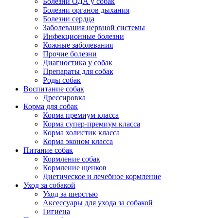
Болезни ОДА у собак
Болезни органов дыхания
Болезни сердца
Заболевания нервной системы
Инфекционные болезни
Кожные заболевания
Прочие болезни
Диагностика у собак
Препараты для собак
Роды собак
Воспитание собак
Дрессировка
Корма для собак
Корма премиум класса
Корма супер-премиум класса
Корма холистик класса
Корма эконом класса
Питание собак
Кормление собак
Кормление щенков
Диетическое и лечебное кормление
Уход за собакой
Уход за шерстью
Аксессуары для ухода за собакой
Гигиена