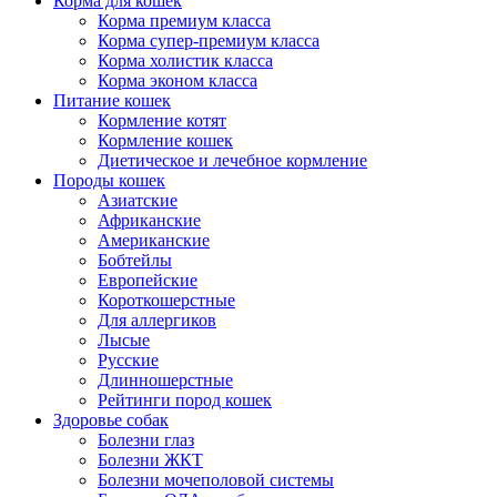
Корма для кошек
Корма премиум класса
Корма супер-премиум класса
Корма холистик класса
Корма эконом класса
Питание кошек
Кормление котят
Кормление кошек
Диетическое и лечебное кормление
Породы кошек
Азиатские
Африканские
Американские
Бобтейлы
Европейские
Короткошерстные
Для аллергиков
Лысые
Русские
Длинношерстные
Рейтинги пород кошек
Здоровье собак
Болезни глаз
Болезни ЖКТ
Болезни мочеполовой системы