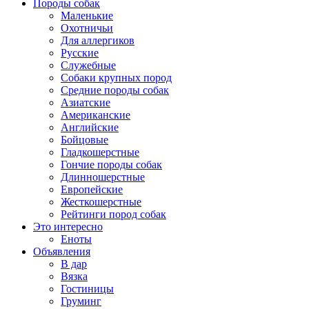
Породы собак
Маленькие
Охотничьи
Для аллергиков
Русские
Служебные
Собаки крупных пород
Средние породы собак
Азиатские
Американские
Английские
Бойцовые
Гладкошерстные
Гончие породы собак
Длинношерстные
Европейские
Жесткошерстные
Рейтинги пород собак
Это интересно
Еноты
Объявления
В дар
Вязка
Гостиницы
Груминг