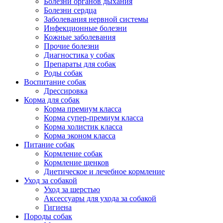
Болезни органов дыхания
Болезни сердца
Заболевания нервной системы
Инфекционные болезни
Кожные заболевания
Прочие болезни
Диагностика у собак
Препараты для собак
Роды собак
Воспитание собак
Дрессировка
Корма для собак
Корма премиум класса
Корма супер-премиум класса
Корма холистик класса
Корма эконом класса
Питание собак
Кормление собак
Кормление щенков
Диетическое и лечебное кормление
Уход за собакой
Уход за шерстью
Аксессуары для ухода за собакой
Гигиена
Породы собак