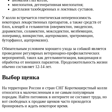
аномалия глаз колли;
миелопатия, дегенеративная миелопатия;
дисплазия тазобедренных и локтевых суставов.
У колли встречается генетическая непереносимость
некоторых лекарственных препаратов, а также средств от
блох, клещей и гельминтов (ивермектин, эмодепсин,
дорамектин, соламектин, моксидектин, мелбемицин,
лоперамид, винкристин, ацепромазин, эритромицин,
буторфанол, ацепромазин).
Обязательным условием хорошего ухода за собакой является
проведение регулярных ветеринарно-профилактических
мероприятий, таких как дегельминтизация, вакцинация и
обработка от внешних паразитов. Продолжительность жизни
обычно составляет 12-14 лет.
Выбор щенка
На территории России и стран СНГ Короткошерстный колли
относится к малочисленным и не самым популярным
породам. Найти питомник в интернете не составит труда, но
вот свободных к продаже щенков часто приходится
бронировать и ждать некоторое время.