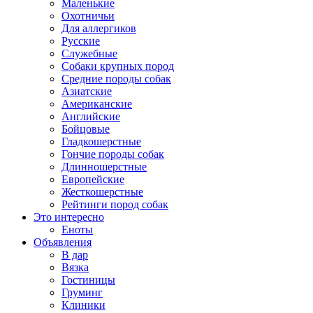
Маленькие
Охотничьи
Для аллергиков
Русские
Служебные
Собаки крупных пород
Средние породы собак
Азиатские
Американские
Английские
Бойцовые
Гладкошерстные
Гончие породы собак
Длинношерстные
Европейские
Жесткошерстные
Рейтинги пород собак
Это интересно
Еноты
Объявления
В дар
Вязка
Гостиницы
Груминг
Клиники