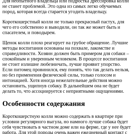
Для неопытного владельца или подростка дрессировка колли
не станет проблемой. Это одна из самых легко обучаемых
пород, которая всегда старается угодить владельцу.
Короткошерстный колли не только прекрасный пастух, для
чего его собственно и выводили, он так же может быть и
спасателем, и поводырем.
Щенок колли плохо реагирует на грубое обращение. Лучшие
методы воспитания основаны на похвале, лакомстве и
справедливости. Хозяин должен быть примером для собаки –
спокойным и уверенным человеком. В процессе воспитания
не стоит излишне любезничать, лучше проявит упорство.
Если питомец провинился, ему понять, что так делать нельзя,
но без применения физической силы, только голосом и
интонацией. Хотя иногда нежелательные действия можно
остановить, ущипнув собаку. В дальнейшем она не будет
делать то, что ассоциируется с неприятными ощущениями.
Особенности содержания
Короткошерстную колли можно содержать в квартире при
условии регулярного выгула, но намного лучше собака будет
себя чувствовать в частном доме или на ферме, где у нее будет
работа. Для этой породы очень важен ежедневный контакт с