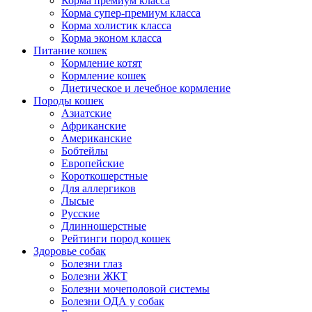
Корма премиум класса
Корма супер-премиум класса
Корма холистик класса
Корма эконом класса
Питание кошек
Кормление котят
Кормление кошек
Диетическое и лечебное кормление
Породы кошек
Азиатские
Африканские
Американские
Бобтейлы
Европейские
Короткошерстные
Для аллергиков
Лысые
Русские
Длинношерстные
Рейтинги пород кошек
Здоровье собак
Болезни глаз
Болезни ЖКТ
Болезни мочеполовой системы
Болезни ОДА у собак