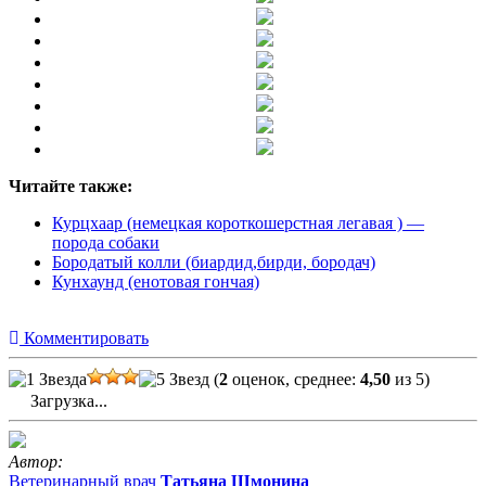
Читайте также:
Курцхаар (немецкая короткошерстная легавая ) —
порода собаки
Бородатый колли (биардид,бирди, бородач)
Кунхаунд (енотовая гончая)
Комментировать
(
2
оценок, среднее:
4,50
из 5)
Загрузка...
Автор:
Ветеринарный врач
Татьяна Шмонина