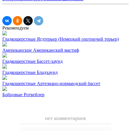
Рекомендуем
Гладкошерстные
Ягдтерьер (Немецкий охотничий терьер)
Американские
Американский мастиф
Гладкошерстные
Бассет-хаунд
Гладкошерстные
Бладхаунд
Гладкошерстные
Артезиано-нормандский бассет
Бойцовые
Ротвейлер
нет комментариев