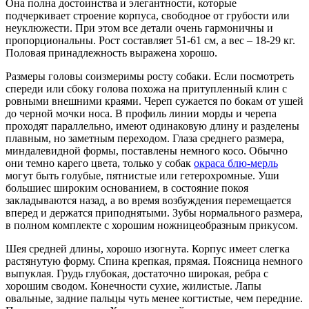
Она полна достоинства и элегантности, которые
подчеркивает строение корпуса, свободное от грубости или
неуклюжести. При этом все детали очень гармоничны и
пропорциональны. Рост составляет 51-61 см, а вес – 18-29 кг.
Половая принадлежность выражена хорошо.
Размеры головы соизмеримы росту собаки. Если посмотреть
спереди или сбоку голова похожа на притупленный клин с
ровными внешними краями. Череп сужается по бокам от ушей
до черной мочки носа. В профиль линии морды и черепа
проходят параллельно, имеют одинаковую длину и разделены
плавным, но заметным переходом. Глаза среднего размера,
миндалевидной формы, поставлены немного косо. Обычно
они темно карего цвета, только у собак
окраса блю-мерль
могут быть голубые, пятнистые или гетерохромные. Уши
большиес широким основанием, в состояние покоя
закладываются назад, а во время возбуждения перемещается
вперед и держатся приподнятыми. Зубы нормального размера,
в полном комплекте с хорошим ножницеобразным прикусом.
Шея средней длины, хорошо изогнута. Корпус имеет слегка
растянутую форму. Спина крепкая, прямая. Поясница немного
выпуклая. Грудь глубокая, достаточно широкая, ребра с
хорошим сводом. Конечности сухие, жилистые. Лапы
овальные, задние пальцы чуть менее когтистые, чем передние.