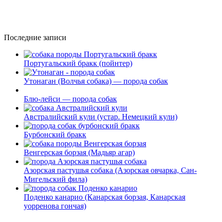
Последние записи
Португальский бракк (пойнтер)
Утонаган (Волчья собака) — порода собак
Блю-лейси — порода собак
Австралийский кули (устар. Немецкий кули)
Бурбонский бракк
Венгерская борзая (Мадьяр агар)
Азорская пастушья собака (Азорская овчарка, Сан-
Мигельский фила)
Поденко канарио (Канарская борзая, Канарская
уорренова гончая)