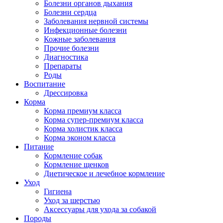
Болезни органов дыхания
Болезни сердца
Заболевания нервной системы
Инфекционные болезни
Кожные заболевания
Прочие болезни
Диагностика
Препараты
Роды
Воспитание
Дрессировка
Корма
Корма премиум класса
Корма супер-премиум класса
Корма холистик класса
Корма эконом класса
Питание
Кормление собак
Кормление щенков
Диетическое и лечебное кормление
Уход
Гигиена
Уход за шерстью
Аксессуары для ухода за собакой
Породы