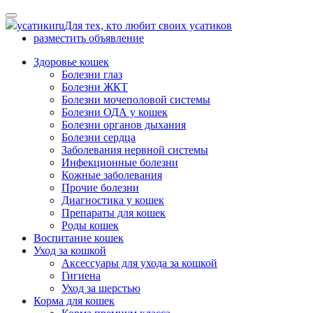
Skip
to
усатики
ru
Для тех, кто любит своих усатиков
content
разместить объявление
Здоровье кошек
Болезни глаз
Болезни ЖКТ
Болезни мочеполовой системы
Болезни ОДА у кошек
Болезни органов дыхания
Болезни сердца
Заболевания нервной системы
Инфекционные болезни
Кожные заболевания
Прочие болезни
Диагностика у кошек
Препараты для кошек
Роды кошек
Воспитание кошек
Уход за кошкой
Аксессуары для ухода за кошкой
Гигиена
Уход за шерстью
Корма для кошек