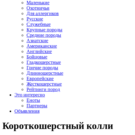
Маленькие
Охотничьи
Для аллергиков
Русские
Служебные
Крупные породы
Средние породы
Азиатские
Американские
Английские
Бойцовые
Гладкошерстные
Гончие породы
Длинношерстные
Европейские
Жесткошерстные
Рейтинги пород
Это интересно
Еноты
Партнеры
Объявления
Короткошерстный колли