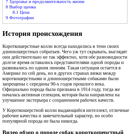
7
Здоровье и продолжительность жизни
8
Выбор щенка
8.1
Цена
9
Фотографии
История происхождения
Короткошерстные колли всегда находились в тени своих
длинношерстных собратьев. Чего уж тут скрывать, выглядят
они действительно не так эффектно, хотя обе разновидности
долгое время оставались представителями одной породы и
развивались по одним линиям. Такая ситуация остается в
Америке по сей день, но в других странах вязки между
короткошерстными и длинношерстными собаками были
запрещены с середины 90-х годов прошлого века.
Официально порода была признана в 1914 году, тогда же
началась активная селекция, которая была направлена на
улучшение экстерьера с сохранением рабочих качеств.
У Короткошерстной колли выдающийся интеллект, отличные
рабочие качества и замечательный характер, но особо
популярной порода не была никогда.
Видео обзор о породе собак короткошерстный