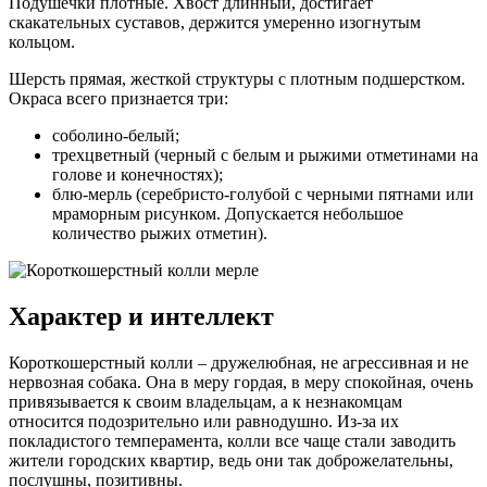
Подушечки плотные. Хвост длинный, достигает
скакательных суставов, держится умеренно изогнутым
кольцом.
Шерсть прямая, жесткой структуры с плотным подшерстком.
Окраса всего признается три:
соболино-белый;
трехцветный (черный с белым и рыжими отметинами на
голове и конечностях);
блю-мерль (серебристо-голубой с черными пятнами или
мраморным рисунком. Допускается небольшое
количество рыжих отметин).
Характер и интеллект
Короткошерстный колли – дружелюбная, не агрессивная и не
нервозная собака. Она в меру гордая, в меру спокойная, очень
привязывается к своим владельцам, а к незнакомцам
относится подозрительно или равнодушно. Из-за их
покладистого темперамента, колли все чаще стали заводить
жители городских квартир, ведь они так доброжелательны,
послушны, позитивны.