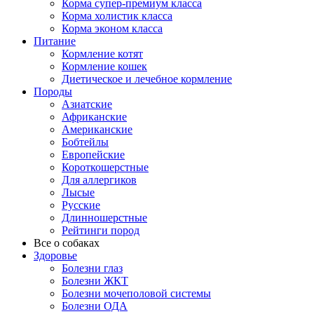
Корма супер-премиум класса
Корма холистик класса
Корма эконом класса
Питание
Кормление котят
Кормление кошек
Диетическое и лечебное кормление
Породы
Азиатские
Африканские
Американские
Бобтейлы
Европейские
Короткошерстные
Для аллергиков
Лысые
Русские
Длинношерстные
Рейтинги пород
Все о собаках
Здоровье
Болезни глаз
Болезни ЖКТ
Болезни мочеполовой системы
Болезни ОДА