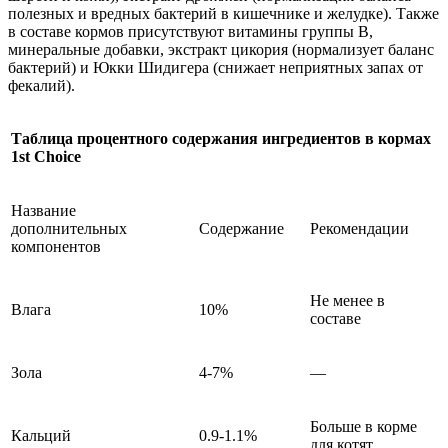
полезных и вредных бактерий в кишечнике и желудке). Также
в составе кормов присутствуют витамины группы В,
минеральные добавки, экстракт цикория (нормализует баланс
бактерий) и Юкки Шидигера (снижает неприятных запах от
фекалий).
Таблица процентного содержания ингредиентов в кормах
1st Choice
Название
дополнительных
Содержание
Рекомендации
компонентов
Не менее в
Влага
10%
составе
Зола
4-7%
—
Больше в корме
Кальций
0.9-1.1%
для котят