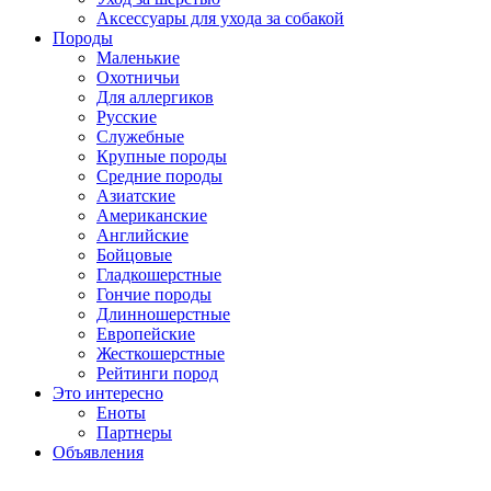
Аксессуары для ухода за собакой
Породы
Маленькие
Охотничьи
Для аллергиков
Русские
Служебные
Крупные породы
Средние породы
Азиатские
Американские
Английские
Бойцовые
Гладкошерстные
Гончие породы
Длинношерстные
Европейские
Жесткошерстные
Рейтинги пород
Это интересно
Еноты
Партнеры
Объявления