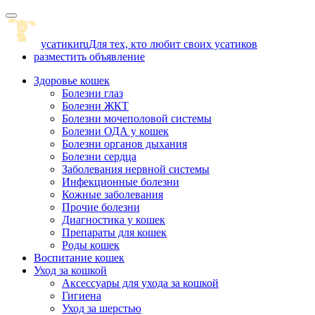
Skip
to
content
усатики
ru
Для тех, кто любит своих усатиков
разместить объявление
Здоровье кошек
Болезни глаз
Болезни ЖКТ
Болезни мочеполовой системы
Болезни ОДА у кошек
Болезни органов дыхания
Болезни сердца
Заболевания нервной системы
Инфекционные болезни
Кожные заболевания
Прочие болезни
Диагностика у кошек
Препараты для кошек
Роды кошек
Воспитание кошек
Уход за кошкой
Аксессуары для ухода за кошкой
Гигиена
Уход за шерстью