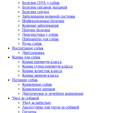
Болезни ОДА у собак
Болезни органов дыхания
Болезни сердца
Заболевания нервной системы
Инфекционные болезни
Кожные заболевания
Прочие болезни
Диагностика у собак
Препараты для собак
Роды собак
Воспитание собак
Дрессировка
Корма для собак
Корма премиум класса
Корма супер-премиум класса
Корма холистик класса
Корма эконом класса
Питание собак
Кормление собак
Кормление щенков
Диетическое и лечебное кормление
Уход за собакой
Уход за шерстью
Аксессуары для ухода за собакой
Гигиена