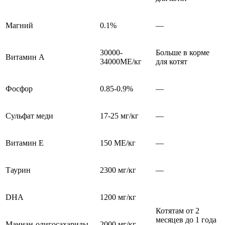
Магний
0.1%
—
30000-
Больше в корме
Витамин А
34000МЕ/кг
для котят
Фосфор
0.85-0.9%
—
Сульфат меди
17-25 мг/кг
—
Витамин Е
150 МЕ/кг
—
Таурин
2300 мг/кг
—
DHA
1200 мг/кг
Котятам от 2
месяцев до 1 года
Маннан-олигосахариды
2000 мг/кг