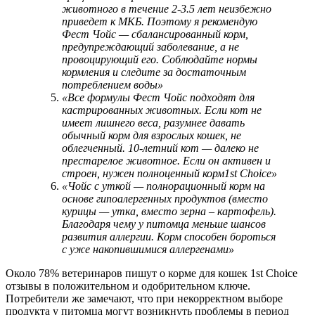
животного в течение 2-3.5 лет неизбежно
приведет к МКБ. Поэтому я рекомендую
Фест Чойс — сбалансированный корм,
предупреждающий заболевание, а не
провоцирующий его. Соблюдайте нормы
кормления и следите за достаточным
потреблением воды»
«Все формулы Фест Чойс подходят для
кастрированных животных. Если кот не
имеет лишнего веса, разумнее давать
обычный корм для взрослых кошек, не
облегченный. 10-летний кот — далеко не
престарелое животное. Если он активен и
строен, нужен полноценный корм1st Choice»
«Чойс с уткой — полнорационный корм на
основе гипоалергенных продуктов (вместо
курицы — утка, вместо зерна – картофель).
Благодаря чему у питомца меньше шансов
развития аллергии. Корм способен бороться
с уже накопившимися аллергенами»
Около 78% ветеринаров пишут о корме для кошек 1st Choice
отзывы в положительном и одобрительном ключе.
Потребители же замечают, что при некорректном выборе
продукта у питомца могут возникнуть проблемы в период