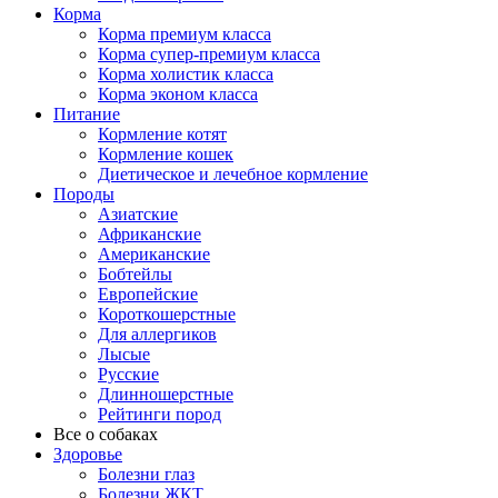
Корма
Корма премиум класса
Корма супер-премиум класса
Корма холистик класса
Корма эконом класса
Питание
Кормление котят
Кормление кошек
Диетическое и лечебное кормление
Породы
Азиатские
Африканские
Американские
Бобтейлы
Европейские
Короткошерстные
Для аллергиков
Лысые
Русские
Длинношерстные
Рейтинги пород
Все о собаках
Здоровье
Болезни глаз
Болезни ЖКТ