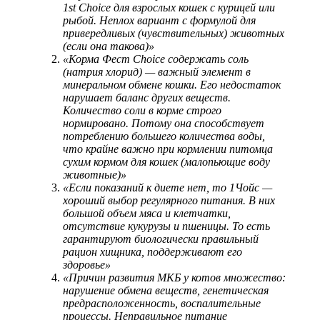
1st Choice для взрослых кошек с курицей или
рыбой. Неплох вариант с формулой для
привередливых (чувствительных) животных
(если она такова)»
«Корма Фест Choice содержать соль
(натрия хлорид) — важный элемент в
минеральном обмене кошки. Его недостаток
нарушает баланс других веществ.
Количество соли в корме строго
нормировано. Потому она способствует
потреблению большего количества воды,
что крайне важно при кормлении питомца
сухим кормом для кошек (малопьющие воду
животные)»
«Если показаний к диете нет, то 1Чойс —
хороший выбор регулярного питания. В них
большой объем мяса и клетчатки,
отсутствие кукурузы и пшеницы. То есть
гарантируют биологически правильный
рацион хищника, поддерживают его
здоровье»
«Причин развития МКБ у котов множество:
нарушение обмена веществ, генетическая
предрасположенность, воспалительные
процессы. Неправильное питание