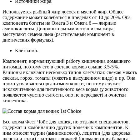
Источники жира.
Используется рыбный жир лосося и мясной жир. Общее
содержание может колебаться в пределах от 10 до 20%. Оба
компонента богаты на Омега 3 и Омега 6 — жирные
аминокислоты. Дополнительным источником жира
выступают семена льна (растительный компонент в
диетических формулах).
Клетчатка.
Компонент, нормализующий работу кишечника домашнего
питомца, поэтому его в составе кормов свыше 3.5-5%.
Рационы включают несколько типов клетчатки: свежая мякоть
свеклы, горох, томаты (мякоть в высушенном виде) и пр. Она
плохо усваивается организмом кошки, поэтому служит
исключительно для питательного веса корма (у животного
появляется чувство сытости, оно не переедает) и очистки
кишечника.
Все корма Фест Чойс для кошек, по отзывам специалистов,
содержат и комбинацию других полезных компонентов. К
ним относят таурин (аминокислота), лецитин (для здоровья
шерсти и кожи), экстракт дрожжей (нормализация баланса