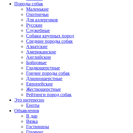
Породы собак
Маленькие
Охотничьи
Для аллергиков
Русские
Служебные
Собаки крупных пород
Средние породы собак
Азиатские
Американские
Английские
Бойцовые
Гладкошерстные
Гончие породы собак
Длинношерстные
Европейские
Жесткошерстные
Рейтинги пород собак
Это интересно
Еноты
Объявления
В дар
Вязка
Гостиницы
Груминг