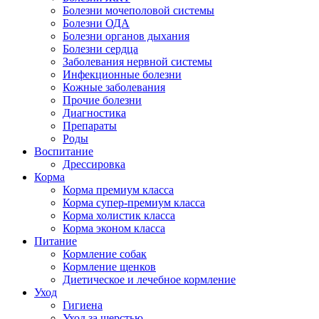
Болезни мочеполовой системы
Болезни ОДА
Болезни органов дыхания
Болезни сердца
Заболевания нервной системы
Инфекционные болезни
Кожные заболевания
Прочие болезни
Диагностика
Препараты
Роды
Воспитание
Дрессировка
Корма
Корма премиум класса
Корма супер-премиум класса
Корма холистик класса
Корма эконом класса
Питание
Кормление собак
Кормление щенков
Диетическое и лечебное кормление
Уход
Гигиена
Уход за шерстью