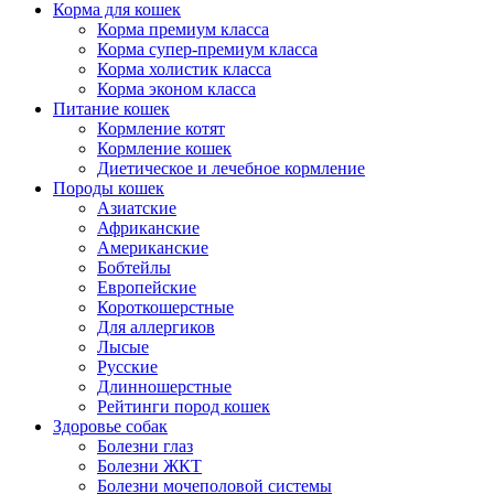
Корма для кошек
Корма премиум класса
Корма супер-премиум класса
Корма холистик класса
Корма эконом класса
Питание кошек
Кормление котят
Кормление кошек
Диетическое и лечебное кормление
Породы кошек
Азиатские
Африканские
Американские
Бобтейлы
Европейские
Короткошерстные
Для аллергиков
Лысые
Русские
Длинношерстные
Рейтинги пород кошек
Здоровье собак
Болезни глаз
Болезни ЖКТ
Болезни мочеполовой системы