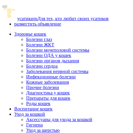
Skip
to
content
усатики
ru
Для тех, кто любит своих усатиков
разместить объявление
Здоровье кошек
Болезни глаз
Болезни ЖКТ
Болезни мочеполовой системы
Болезни ОДА у кошек
Болезни органов дыхания
Болезни сердца
Заболевания нервной системы
Инфекционные болезни
Кожные заболевания
Прочие болезни
Диагностика у кошек
Препараты для кошек
Роды кошек
Воспитание кошек
Уход за кошкой
Аксессуары для ухода за кошкой
Гигиена
Уход за шерстью