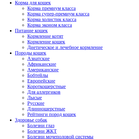
Корма для кошек
Корма премиум класса
Корма супер-премиум класса
Корма холистик класса
Корма эконом класса
Питание кошек
Кормление котят
Кормление кошек
Диетическое и лечебное кормление
Породы кошек
Азиатские
Африканские
Американские
Бобтейлы
Европейские
Короткошерстные
Для аллергиков
Лысые
Русские
Длинношерстные
Рейтинги пород кошек
Здоровье собак
Болезни глаз
Болезни ЖКТ
Болезни мочеполовой системы