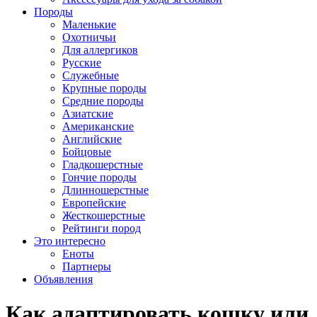
Породы
Маленькие
Охотничьи
Для аллергиков
Русские
Служебные
Крупные породы
Средние породы
Азиатские
Американские
Английские
Бойцовые
Гладкошерстные
Гончие породы
Длинношерстные
Европейские
Жесткошерстные
Рейтинги пород
Это интересно
Еноты
Партнеры
Объявления
Как адаптировать кошку или