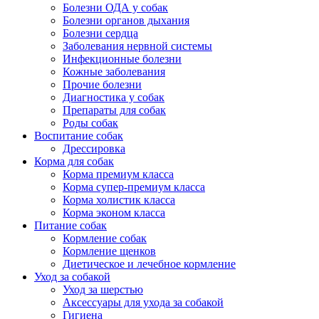
Болезни ОДА у собак
Болезни органов дыхания
Болезни сердца
Заболевания нервной системы
Инфекционные болезни
Кожные заболевания
Прочие болезни
Диагностика у собак
Препараты для собак
Роды собак
Воспитание собак
Дрессировка
Корма для собак
Корма премиум класса
Корма супер-премиум класса
Корма холистик класса
Корма эконом класса
Питание собак
Кормление собак
Кормление щенков
Диетическое и лечебное кормление
Уход за собакой
Уход за шерстью
Аксессуары для ухода за собакой
Гигиена