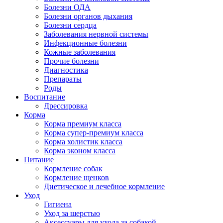
Болезни ОДА
Болезни органов дыхания
Болезни сердца
Заболевания нервной системы
Инфекционные болезни
Кожные заболевания
Прочие болезни
Диагностика
Препараты
Роды
Воспитание
Дрессировка
Корма
Корма премиум класса
Корма супер-премиум класса
Корма холистик класса
Корма эконом класса
Питание
Кормление собак
Кормление щенков
Диетическое и лечебное кормление
Уход
Гигиена
Уход за шерстью
Аксессуары для ухода за собакой