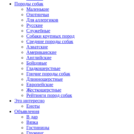
Породы собак
Маленькие
Охотничьи
Для аллергиков
Русские
Служебные
Собаки крупных пород
Средние породы собак
Азиатские
Американские
Английские
Бойцовые
Гладкошерстные
Гончие породы собак
Длинношерстные
Европейские
Жесткошерстные
Рейтинги пород собак
Это интересно
Еноты
Объявления
В дар
Вязка
Гостиницы
Груминг