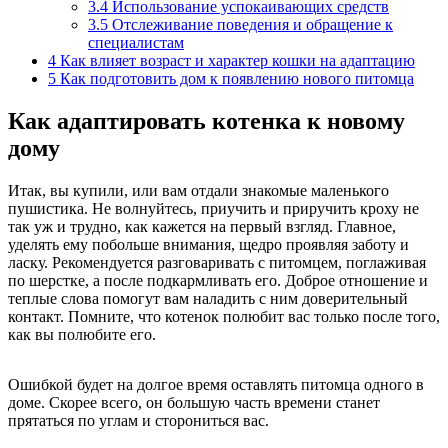
3.4
Использование успокаивающих средств
3.5
Отслеживание поведения и обращение к
специалистам
4
Как влияет возраст и характер кошки на адаптацию
5
Как подготовить дом к появлению нового питомца
Как адаптировать котенка к новому
дому
Итак, вы купили, или вам отдали знакомые маленького
пушистика. Не волнуйтесь, приучить и приручить кроху не
так уж и трудно, как кажется на первый взгляд. Главное,
уделять ему побольше внимания, щедро проявляя заботу и
ласку. Рекомендуется разговаривать с питомцем, поглаживая
по шерстке, а после подкармливать его. Доброе отношение и
теплые слова помогут вам наладить с ним доверительный
контакт. Помните, что котенок полюбит вас только после того,
как вы полюбите его.
Ошибкой будет на долгое время оставлять питомца одного в
доме. Скорее всего, он большую часть времени станет
прятаться по углам и сторониться вас.