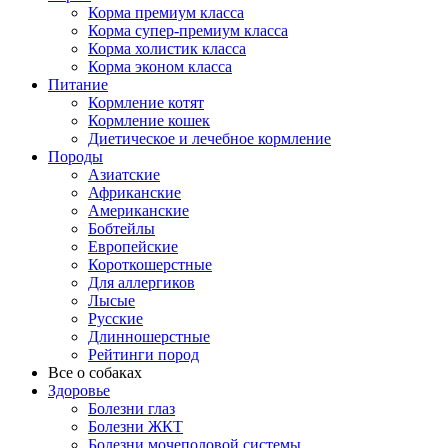
Корма премиум класса
Корма супер-премиум класса
Корма холистик класса
Корма эконом класса
Питание
Кормление котят
Кормление кошек
Диетическое и лечебное кормление
Породы
Азиатские
Африканские
Американские
Бобтейлы
Европейские
Короткошерстные
Для аллергиков
Лысые
Русские
Длинношерстные
Рейтинги пород
Все о собаках
Здоровье
Болезни глаз
Болезни ЖКТ
Болезни мочеполовой системы