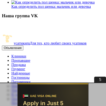
Как определить пол щенка: мальчик или девочка
Наша группа VK
усатики
ru
Для тех, кто любит своих усатиков
Объявления
Клиники
Пропавшие
Продажа
Груминг
Найденные
Гостиницы
4
Питомники
Вязка
Покупка
В дар
Особенные
Подать объявление