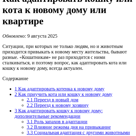
кота к новому дому или
квартире
Обновлено:
9 августа 2025
Ситуации, при которых не только людям, но и животным
приходится привыкать к новому месту жительства, бывают
разные. «Кошатникам» не раз приходится с ними
сталкиваться, и поэтому вопрос, как адаптировать кота или
кошку к новому дому, всегда актуален.
Содержание
1
Как адаптировать котенка к новому дому
2
Как приучить кота или кошку к новому дому
2.1
Переезд в новый дом
2.2
Переезд к новому хозяину
3
Как адаптировать кошку к новому дому:
дополнительные рекомендации
3.1
Роль запахов в адаптации
3.2
Влияние режима дня на привыкание
3.3
Социальная адаптация с другими животными