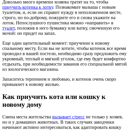
Довольно много времени хозяева тратят на то, чтобы
приучить котенка к лотку
. Познакомьте малыша с новым
туалетом, и, если он справит нужду в неположенном месте,
строго, но по-доброму, пожурите его и снова укажите на
лоток. Непослушного пушистика можно «направить» в
туалет
, положив в него бумажку или ватку, смоченную его
мочой: он придет на запах.
Еще один щепетильный момент: приучение к новому
спальному месту. Если вы не хотите, чтобы котенок все время
проводил в вашей постели, необходимо сразу предложить ему
укромный, теплый и мягкий уголок, где ему будет комфортно
отдыхать, при необходимости заманив его специальной мятой
из зоологического магазина.
Запаситесь терпением и любовью, и котенок очень скоро
привыкнет к новому жилью.
Как приучить кота или кошку к
новому дому
Смена места жительства
вызывает
стресс
не только у хозяев,
но и у домашних животных. В таких случаях заводчики
начинают активно интересоваться, как адаптировать кошку