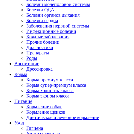
Болезни мочеполовой системы
Болезни ОДА
Болезни органов дыхания
Болезни сердца
Заболевания нервной системы
Инфекционные болезни
Кожные заболевания
Прочие болезни
Диагностика
Препараты
Роды
Воспитание
Дрессировка
Корма
Корма премиум класса
Корма супер-премиум класса
Корма холистик класса
Корма эконом класса
Питание
Кормление собак
Кормление щенков
Диетическое и лечебное кормление
Уход
Гигиена
Уход за шерстью