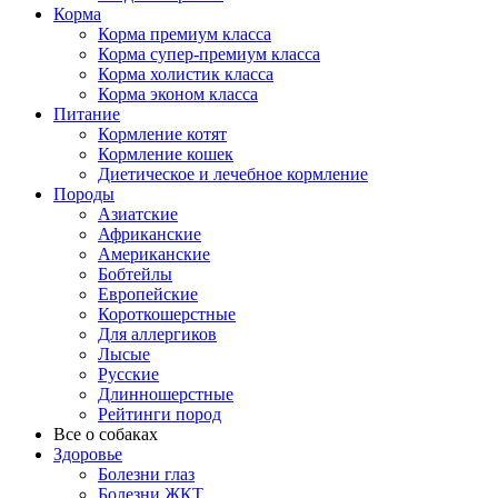
Корма
Корма премиум класса
Корма супер-премиум класса
Корма холистик класса
Корма эконом класса
Питание
Кормление котят
Кормление кошек
Диетическое и лечебное кормление
Породы
Азиатские
Африканские
Американские
Бобтейлы
Европейские
Короткошерстные
Для аллергиков
Лысые
Русские
Длинношерстные
Рейтинги пород
Все о собаках
Здоровье
Болезни глаз
Болезни ЖКТ