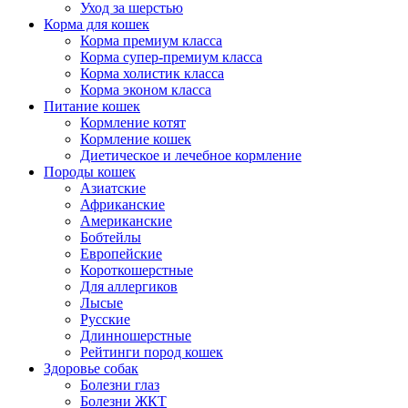
Уход за шерстью
Корма для кошек
Корма премиум класса
Корма супер-премиум класса
Корма холистик класса
Корма эконом класса
Питание кошек
Кормление котят
Кормление кошек
Диетическое и лечебное кормление
Породы кошек
Азиатские
Африканские
Американские
Бобтейлы
Европейские
Короткошерстные
Для аллергиков
Лысые
Русские
Длинношерстные
Рейтинги пород кошек
Здоровье собак
Болезни глаз
Болезни ЖКТ