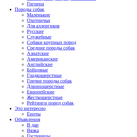
Гигиена
Породы собак
Маленькие
Охотничьи
Для аллергиков
Русские
Служебные
Собаки крупных пород
Средние породы собак
Азиатские
Американские
Английские
Бойцовые
Гладкошерстные
Гончие породы собак
Длинношерстные
Европейские
Жесткошерстные
Рейтинги пород собак
Это интересно
Еноты
Объявления
В дар
Вязка
Гостиницы