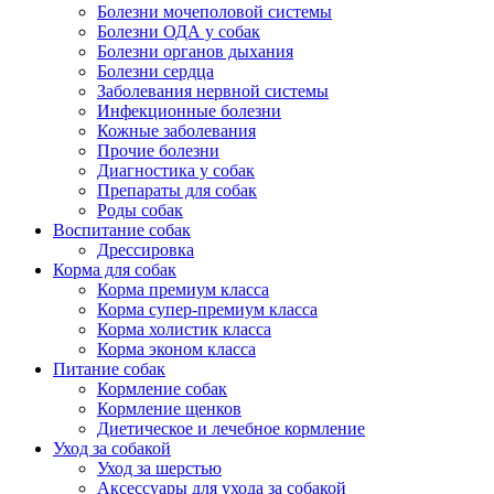
Болезни мочеполовой системы
Болезни ОДА у собак
Болезни органов дыхания
Болезни сердца
Заболевания нервной системы
Инфекционные болезни
Кожные заболевания
Прочие болезни
Диагностика у собак
Препараты для собак
Роды собак
Воспитание собак
Дрессировка
Корма для собак
Корма премиум класса
Корма супер-премиум класса
Корма холистик класса
Корма эконом класса
Питание собак
Кормление собак
Кормление щенков
Диетическое и лечебное кормление
Уход за собакой
Уход за шерстью
Аксессуары для ухода за собакой