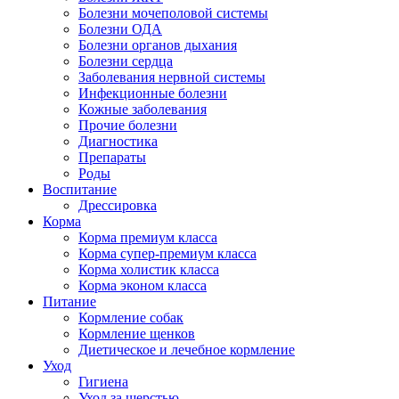
Болезни мочеполовой системы
Болезни ОДА
Болезни органов дыхания
Болезни сердца
Заболевания нервной системы
Инфекционные болезни
Кожные заболевания
Прочие болезни
Диагностика
Препараты
Роды
Воспитание
Дрессировка
Корма
Корма премиум класса
Корма супер-премиум класса
Корма холистик класса
Корма эконом класса
Питание
Кормление собак
Кормление щенков
Диетическое и лечебное кормление
Уход
Гигиена
Уход за шерстью