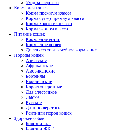
Уход за шерстью
Корма для кошек
Корма премиум класса
Корма супер-премиум класса
Корма холистик класса
Корма эконом класса
Питание кошек
Кормление котят
Кормление кошек
Диетическое и лечебное кормление
Породы кошек
Азиатские
Африканские
Американские
Бобтейлы
Европейские
Короткошерстные
Для аллергиков
Лысые
Русские
Длинношерстные
Рейтинги пород кошек
Здоровье собак
Болезни глаз
Болезни ЖКТ