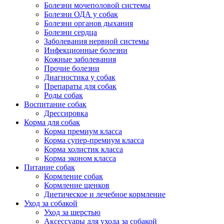
Болезни мочеполовой системы
Болезни ОДА у собак
Болезни органов дыхания
Болезни сердца
Заболевания нервной системы
Инфекционные болезни
Кожные заболевания
Прочие болезни
Диагностика у собак
Препараты для собак
Роды собак
Воспитание собак
Дрессировка
Корма для собак
Корма премиум класса
Корма супер-премиум класса
Корма холистик класса
Корма эконом класса
Питание собак
Кормление собак
Кормление щенков
Диетическое и лечебное кормление
Уход за собакой
Уход за шерстью
Аксессуары для ухода за собакой