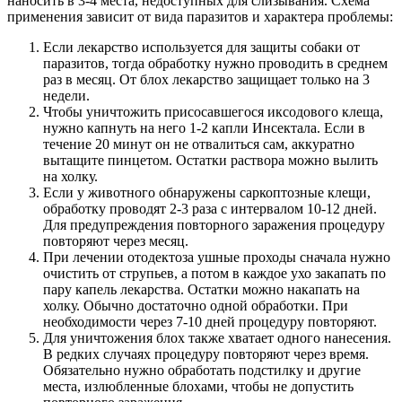
наносить в 3-4 места, недоступных для слизывания. Схема
применения зависит от вида паразитов и характера проблемы:
Если лекарство используется для защиты собаки от
паразитов, тогда обработку нужно проводить в среднем
раз в месяц. От блох лекарство защищает только на 3
недели.
Чтобы уничтожить присосавшегося иксодового клеща,
нужно капнуть на него 1-2 капли Инсектала. Если в
течение 20 минут он не отвалиться сам, аккуратно
вытащите пинцетом. Остатки раствора можно вылить
на холку.
Если у животного обнаружены саркоптозные клещи,
обработку проводят 2-3 раза с интервалом 10-12 дней.
Для предупреждения повторного заражения процедуру
повторяют через месяц.
При лечении отодектоза ушные проходы сначала нужно
очистить от струпьев, а потом в каждое ухо закапать по
пару капель лекарства. Остатки можно накапать на
холку. Обычно достаточно одной обработки. При
необходимости через 7-10 дней процедуру повторяют.
Для уничтожения блох также хватает одного нанесения.
В редких случаях процедуру повторяют через время.
Обязательно нужно обработать подстилку и другие
места, излюбленные блохами, чтобы не допустить