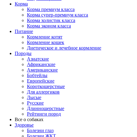
Корма
Корма премиум класса
Корма супер-премиум класса
Корма холистик класса
Корма эконом класса
Питание
Кормление котят
Кормление кошек
Диетическое и лечебное кормление
Породы
Азиатские
Африканские
Американские
Бобтейлы
Европейские
Короткошерстные
Для аллергиков
Лысые
Русские
Длинношерстные
Рейтинги пород
Все о собаках
Здоровье
Болезни глаз
Болезни ЖКТ