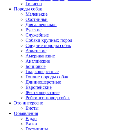
Гигиена
Породы собак
Маленькие
Охотничьи
Для аллергиков
Русские
Служебные
Собаки крупных пород
Средние породы собак
Азиатские
Американские
Английские
Бойцовые
Гладкошерстные
Гончие породы собак
Длинношерстные
Европейские
Жесткошерстные
Рейтинги пород собак
Это интересно
Еноты
Объявления
В дар
Вязка
Гостиницы