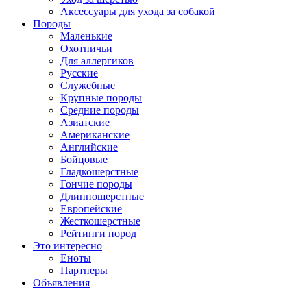
Аксессуары для ухода за собакой
Породы
Маленькие
Охотничьи
Для аллергиков
Русские
Служебные
Крупные породы
Средние породы
Азиатские
Американские
Английские
Бойцовые
Гладкошерстные
Гончие породы
Длинношерстные
Европейские
Жесткошерстные
Рейтинги пород
Это интересно
Еноты
Партнеры
Объявления