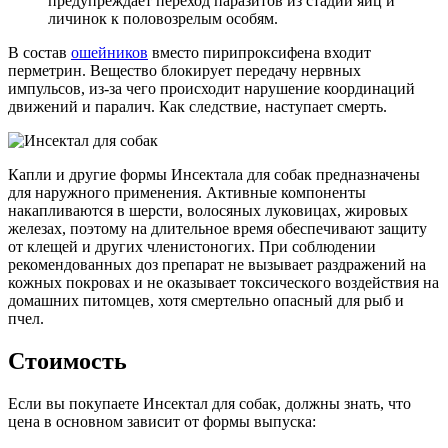
предупреждает переход паразитов из стадии яиц и
личинок к половозрелым особям.
В состав
ошейников
вместо пирипроксифена входит
перметрин. Вещество блокирует передачу нервных
импульсов, из-за чего происходит нарушение координаций
движений и паралич. Как следствие, наступает смерть.
Капли и другие формы Инсектала для собак предназначены
для наружного применения. Активные компоненты
накапливаются в шерсти, волосяных луковицах, жировых
железах, поэтому на длительное время обеспечивают защиту
от клещей и других членистоногих. При соблюдении
рекомендованных доз препарат не вызывает раздражений на
кожных покровах и не оказывает токсического воздействия на
домашних питомцев, хотя смертельно опасный для рыб и
пчел.
Стоимость
Если вы покупаете Инсектал для собак, должны знать, что
цена в основном зависит от формы выпуска: