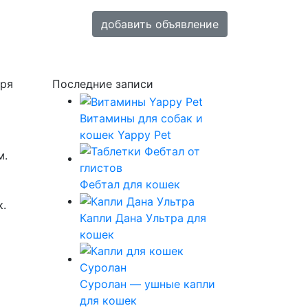
добавить объявление
бря
Последние записи
Витамины для собак и
кошек Yappy Pet
м.
Фебтал для кошек
к.
Капли Дана Ультра для
кошек
Суролан — ушные капли
для кошек