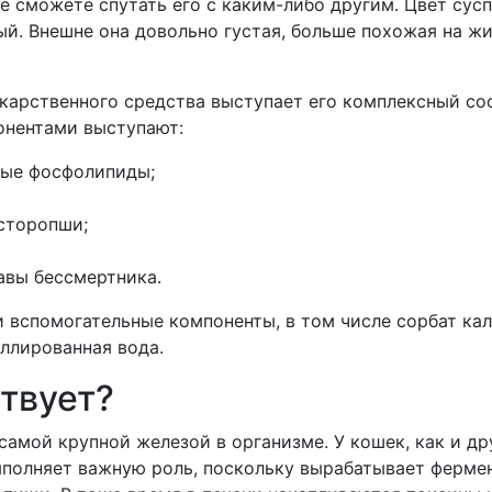
не сможете спутать его с каким-либо другим. Цвет сус
ый. Внешне она довольно густая, больше похожая на ж
карственного средства выступает его комплексный сос
нентами выступают:
ные фосфолипиды;
сторопши;
авы бессмертника.
и вспомогательные компоненты, в том числе сорбат кал
ллированная вода.
твует?
самой крупной железой в организме. У кошек, как и др
ыполняет важную роль, поскольку вырабатывает ферме