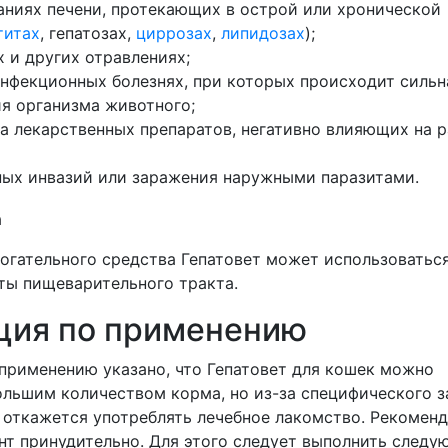
аниях печени, протекающих в острой или хронической
титах
, гепатозах,
циррозах
,
липидозах
);
 и других отравлениях;
нфекционных болезнях, при которых происходит сильн
я организма животного;
а лекарственных препаратов, негативно влияющих на р
ных инвазий или заражения наружными паразитами.
могательного средства Гепатовет может использоватьс
ты пищеварительного тракта.
ция по применению
 применению указано, что Гепатовет для кошек можно
ольшим количеством корма, но из-за специфического з
 откажется употреблять лечебное лакомство. Рекомен
нт принудительно. Для этого следует выполнить след