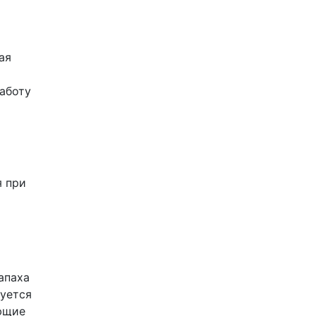
ая
аботу
я при
апаха
дуется
ующие