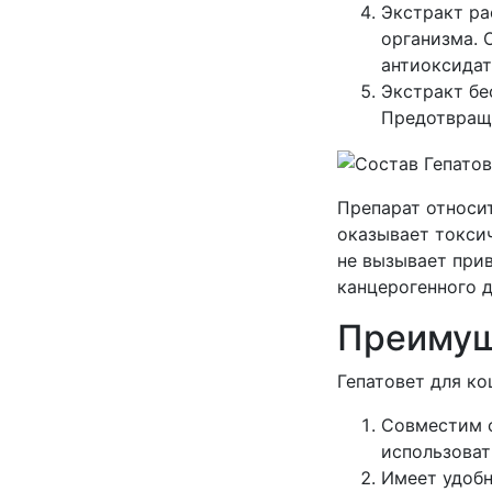
Экстракт ра
организма. 
антиоксидат
Экстракт бе
Предотвраща
Препарат относит
оказывает токси
не вызывает при
канцерогенного д
Преиму
Гепатовет для к
Совместим 
использоват
Имеет удобн