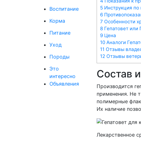
4
Показания к п
5
Инструкция по
Воспитание
6
Противопоказан
Корма
7
Особенности х
8
Гепатовет или 
Питание
9
Цена
10
Аналоги Гепат
Уход
11
Отзывы владе
12
Отзывы ветер
Породы
Это
Состав 
интересно
Объявления
Производится геп
применения. Не т
полимерные флак
Их наличие позв
Лекарственное с