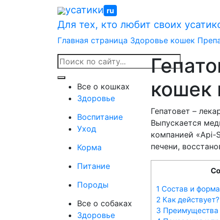
Skip
усатики
ru
to
Для тех, кто любит своих усатик
content
Главная страница
Здоровье кошек
Преп
Гепато
кошек 
Все о кошках
Здоровье
Гепатовет – лека
Воспитание
Выпускается мед
Уход
компанией «Api-
печени, восстано
Корма
Питание
С
Породы
1
Состав и форма
2
Как действует?
Все о собаках
3
Преимущества
Здоровье