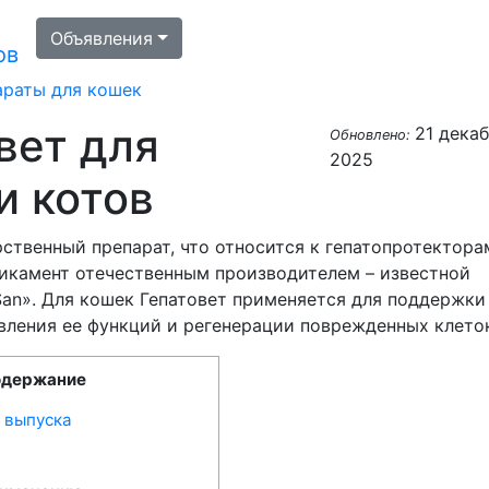
Объявления
ов
араты для кошек
вет для
21 дека
Обновлено:
2025
и котов
рственный препарат, что относится к гепатопротектора
икамент отечественным производителем – известной
San». Для кошек Гепатовет применяется для поддержки
вления ее функций и регенерации поврежденных клето
одержание
 выпуска