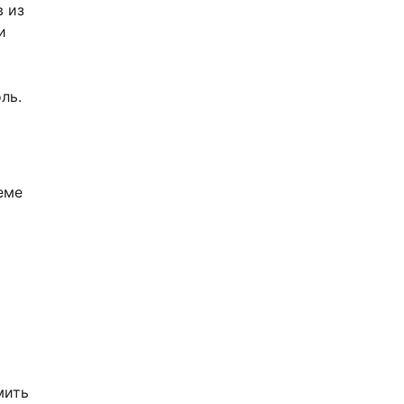
 из
и
ль.
еме
мить