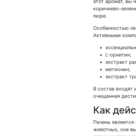
этот аромат, вы 
коричнево-зелен
пюре.
Особенностью ле
Активными компо
эссенциаль
L-орнитин;
экстракт ра
метионин;
экстракт тр
В состав входят 
очищенная дисти
Как дейс
Печень является 
животных, она в