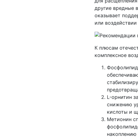
для расщепления
другие вредные в
оказывает подде
или воздействии
К плюсам отечес
комплексное воз
Фосфолипиды
обеспечиваю
стабилизиру
предотвраща
L-орнитин з
снижению ур
кислоты и щ
Метионин сп
фосфолипидо
накоплению 