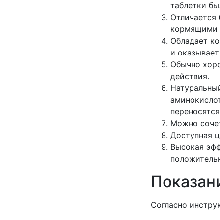
таблетки бы
Отличается 
кормящими 
Обладает к
и оказывает
Обычно хор
действия.
Натуральный
аминокислот
переносятся
Можно соче
Доступная ц
Высокая эф
положитель
Показан
Согласно инструк