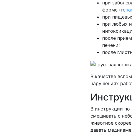
при заболев
форме (
гепа
при пищевых
при любых и
интоксикаци
после прием
печени;
после глист
В качестве вспо
нарушениях рабо
Инструк
В инструкции по
смешивать с неб
животное скорее
давать медикаме