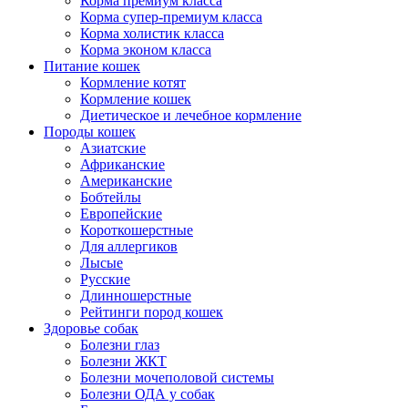
Корма премиум класса
Корма супер-премиум класса
Корма холистик класса
Корма эконом класса
Питание кошек
Кормление котят
Кормление кошек
Диетическое и лечебное кормление
Породы кошек
Азиатские
Африканские
Американские
Бобтейлы
Европейские
Короткошерстные
Для аллергиков
Лысые
Русские
Длинношерстные
Рейтинги пород кошек
Здоровье собак
Болезни глаз
Болезни ЖКТ
Болезни мочеполовой системы
Болезни ОДА у собак