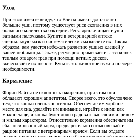
Уход
При этом имейте ввиду, что Вайты имеют достаточно
большие уши, поэтому существует риск скопления в них
большого количества бактерий. Регулярно очищайте уши
ватными палочками. Купите в ветеринарной аптеке
специальную мазь и систематически смазывайте их. Таким
образом, вам удастся избежать развитию ушных клещей у
вашей любимицы. Также, регулярно промывайте глаза кошек
теплым отваром трав при помощи ватных дисков,
вычесывайте их шерсть. Купать это животное нужно по мере
необходимости.
Кормление
Форин Вайты не склонны к ожирению, при этом они
обладают хорошим аппетитом. Скорее всего, это обусловлено
тем, что кошки очень энергичны. Обеспечьте им удобное
место для сна, уделяйте им внимание, играйте с ними как
можно чаще, и кошка будет долго радовать вас своим игривым
и милым характером. Относительно кормления обеспечьте им
сбалансированный корм, предварительно согласовывайте
рацион питания с ветеринарным врачом. Если вы отдаете
предпочтение сухому корму, то о сбалансированной пище уже