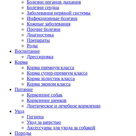
Болезни органов дыхания
Болезни сердца
Заболевания нервной системы
Инфекционные болезни
Кожные заболевания
Прочие болезни
Диагностика
Препараты
Роды
Воспитание
Дрессировка
Корма
Корма премиум класса
Корма супер-премиум класса
Корма холистик класса
Корма эконом класса
Питание
Кормление собак
Кормление щенков
Диетическое и лечебное кормление
Уход
Гигиена
Уход за шерстью
Аксессуары для ухода за собакой
Породы