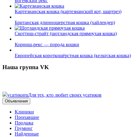
Богемский рекс
Картезианская кошка (картезианский кот, шартрез)
Британская длинношерстная кошка (хайлендер)
Скоттиш-страйт (шотландская прямоухая кошка)
Корниш-рекс — порода кошки
Европейская короткошёрстная кошка (кельтская кошка)
Наша группа VK
усатики
ru
Для тех, кто любит своих усатиков
Объявления
Клиники
Пропавшие
Продажа
Груминг
Найденные