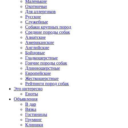
Маленькие
Охотничьи
Для аллергиков
Русские
Служебные
Собаки крупных пород
Средние породы собак
Азиатские
Американские
Английские
Бойцовые
Гладкошерстные
Гончие породы собак
Длинношерстные
Европейские
Жесткошерстные
Рейтинги пород собак
Это интересно
Еноты
Объявления
В дар
Вязка
Гостиницы
Груминг
Клиники