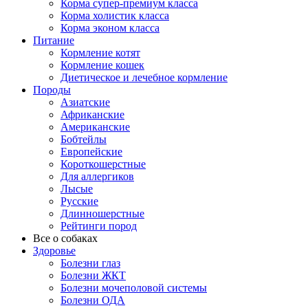
Корма супер-премиум класса
Корма холистик класса
Корма эконом класса
Питание
Кормление котят
Кормление кошек
Диетическое и лечебное кормление
Породы
Азиатские
Африканские
Американские
Бобтейлы
Европейские
Короткошерстные
Для аллергиков
Лысые
Русские
Длинношерстные
Рейтинги пород
Все о собаках
Здоровье
Болезни глаз
Болезни ЖКТ
Болезни мочеполовой системы
Болезни ОДА