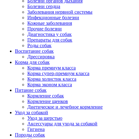
Болезни органов дыхания
Болезни сердца
Заболевания нервной системы
Инфекционные болезни
Кожные заболевания
Прочие болезни
Диагностика у собак
Препараты для собак
Роды собак
Воспитание собак
Дрессировка
Корма для собак
Корма премиум класса
Корма супер-премиум класса
Корма холистик класса
Корма эконом класса
Питание собак
Кормление собак
Кормление щенков
Диетическое и лечебное кормление
Уход за собакой
Уход за шерстью
Аксессуары для ухода за собакой
Гигиена
Породы собак