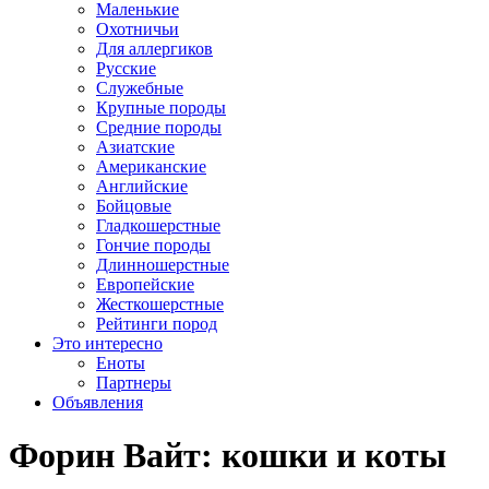
Маленькие
Охотничьи
Для аллергиков
Русские
Служебные
Крупные породы
Средние породы
Азиатские
Американские
Английские
Бойцовые
Гладкошерстные
Гончие породы
Длинношерстные
Европейские
Жесткошерстные
Рейтинги пород
Это интересно
Еноты
Партнеры
Объявления
Форин Вайт: кошки и коты