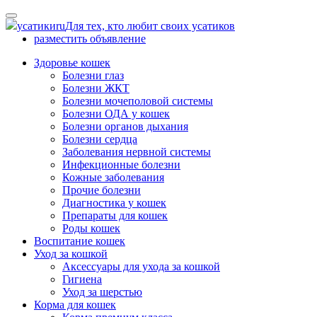
Skip
to
усатики
ru
Для тех, кто любит своих усатиков
content
разместить объявление
Здоровье кошек
Болезни глаз
Болезни ЖКТ
Болезни мочеполовой системы
Болезни ОДА у кошек
Болезни органов дыхания
Болезни сердца
Заболевания нервной системы
Инфекционные болезни
Кожные заболевания
Прочие болезни
Диагностика у кошек
Препараты для кошек
Роды кошек
Воспитание кошек
Уход за кошкой
Аксессуары для ухода за кошкой
Гигиена
Уход за шерстью
Корма для кошек