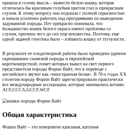
пришла в голову мысль – вывести белую кошку, которая
отличалась бы красивым голубым цветом глаз и прекрасным
слухом. К этому вопросу она подошла с полной серьезностью
и начала усиленно работать над программами по выведению
задуманной породы. Пет прекрасно понимала, что
большинство кошек белого окраса имеют проблемы со
слухом, причина чего до сих пор неизвестна. Поэтому, еще
одной задачей генетика было – избавить кошку от тугоухости.
В результате ее плодотворной работы было проведено удачное
скрещивание сиамской породы и европейской
короткошерстной, помет которых вывел на свет первого
представителя породы Форин Вайт, что в переводе с
английского звучит как «иностранная белая». В 70-х годах ХХ
столетия породу Форин Вайт зарегистрировали практически
все международные ассоциации, которые занимались котами:
ACF,CCCA,GCCF,WCF
Общая характеристика
Форин Вайт – это невероятно красивая, крупная