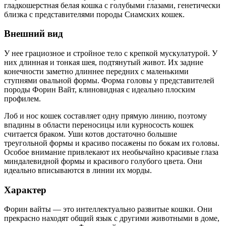
гладкошерстная белая кошка с голубыми глазами, генетически
близка с представителями породы Сиамских кошек.
Внешний вид
У нее грациозное и стройное тело с крепкой мускулатурой. У
них длинная и тонкая шея, подтянутый живот. Их задние
конечности заметно длиннее передних с маленькими
ступнями овальной формы. Форма головы у представителей
породы Форин Вайт, клиновидная с идеально плоским
профилем.
Лоб и нос кошек составляет одну прямую линию, поэтому
впадины в области переносицы или курносость кошек
считается браком. Уши котов достаточно большие
треугольной формы и красиво посажены по бокам их головы.
Особое внимание привлекают их необычайно красивые глаза
миндалевидной формы и красивого голубого цвета. Они
идеально вписываются в линии их морды.
Характер
Форин вайты — это интеллектуально развитые кошки. Они
прекрасно находят общий язык с другими животными в доме,