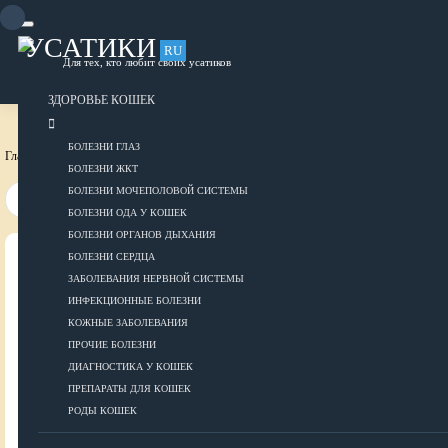
Skip
to
content
УСАТИКИ
RU
Для тех, кто любит своих усатиков
ОБЪЯВЛЕНИЯ
РАЗМЕСТИТЬ ОБЪЯВЛЕНИЕ
ЗДОРОВЬЕ КОШЕК
БОЛЕЗНИ ГЛАЗ
Главная страница
Здоровье собак
Препараты для собак
БОЛЕЗНИ ЖКТ
БОЛЕЗНИ МОЧЕПОЛОВОЙ СИСТЕМЫ
БОЛЕЗНИ ОДА У КОШЕК
БОЛЕЗНИ ОРГАНОВ ДЫХАНИЯ
БОЛЕЗНИ СЕРДЦА
ВСЕ О КОШКАХ
ЗАБОЛЕВАНИЯ НЕРВНОЙ СИСТЕМЫ
ИНФЕКЦИОННЫЕ БОЛЕЗНИ
ЗДОРОВЬЕ
КОЖНЫЕ ЗАБОЛЕВАНИЯ
ПРОЧИЕ БОЛЕЗНИ
ДИАГНОСТИКА У КОШЕК
ПРЕПАРАТЫ ДЛЯ КОШЕК
Болезни глаз
РОДЫ КОШЕК
Болезни ЖКТ
Болезни мочеполовой системы
ДОБАВИТЬ ОБЪЯВЛЕНИЕ