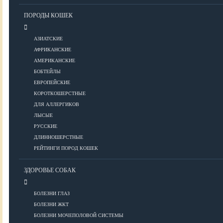
Уход за шерстью
ПОРОДЫ КОШЕК
КОРМА
АЗИАТСКИЕ
АФРИКАНСКИЕ
АМЕРИКАНСКИЕ
Корма премиум класса
БОБТЕЙЛЫ
Корма супер-премиум класса
ЕВРОПЕЙСКИЕ
КОРОТКОШЕРСТНЫЕ
Корма холистик класса
ДЛЯ АЛЛЕРГИКОВ
Корма эконом класса
ЛЫСЫЕ
РУССКИЕ
ПИТАНИЕ
ДЛИННОШЕРСТНЫЕ
РЕЙТИНГИ ПОРОД КОШЕК
ЗДОРОВЬЕ СОБАК
Кормление котят
Кормление кошек
БОЛЕЗНИ ГЛАЗ
Диетическое и лечебное кормление
БОЛЕЗНИ ЖКТ
БОЛЕЗНИ МОЧЕПОЛОВОЙ СИСТЕМЫ