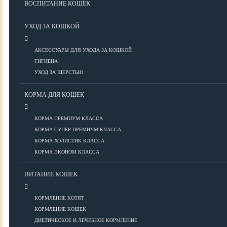
ВОСПИТАНИЕ КОШЕК
Болезни ОДА у кошек
Болезни органов дыхания
УХОД ЗА КОШКОЙ
Болезни сердца
Заболевания нервной системы
АКСЕССУАРЫ ДЛЯ УХОДА ЗА КОШКОЙ
Инфекционные болезни
ГИГИЕНА
Кожные заболевания
УХОД ЗА ШЕРСТЬЮ
Прочие болезни
Диагностика у кошек
КОРМА ДЛЯ КОШЕК
Препараты для кошек
Роды кошек
КОРМА ПРЕМИУМ КЛАССА
КОРМА СУПЕР-ПРЕМИУМ КЛАССА
КОРМА ХОЛИСТИК КЛАССА
ВОСПИТАНИЕ
КОРМА ЭКОНОМ КЛАССА
УХОД
ПИТАНИЕ КОШЕК
КОРМЛЕНИЕ КОТЯТ
Аксессуары для ухода
КОРМЛЕНИЕ КОШЕК
Гигиена
ДИЕТИЧЕСКОЕ И ЛЕЧЕБНОЕ КОРМЛЕНИЕ