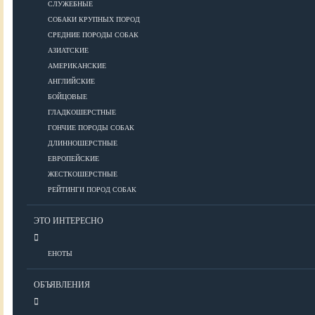
СЛУЖЕБНЫЕ
СОБАКИ КРУПНЫХ ПОРОД
Дрессировка
СРЕДНИЕ ПОРОДЫ СОБАК
АЗИАТСКИЕ
КОРМА
АМЕРИКАНСКИЕ
АНГЛИЙСКИЕ
БОЙЦОВЫЕ
ГЛАДКОШЕРСТНЫЕ
Корма премиум класса
ГОНЧИЕ ПОРОДЫ СОБАК
Корма супер-премиум класса
ДЛИННОШЕРСТНЫЕ
Корма холистик класса
ЕВРОПЕЙСКИЕ
Корма эконом класса
ЖЕСТКОШЕРСТНЫЕ
РЕЙТИНГИ ПОРОД СОБАК
ПИТАНИЕ
ЭТО ИНТЕРЕСНО
ЕНОТЫ
Кормление собак
Кормление щенков
ОБЪЯВЛЕНИЯ
Диетическое и лечебное кормление