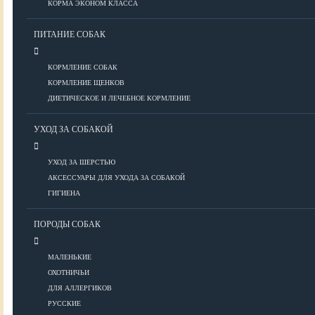
КОРМА ЭКОНОМ КЛАССА
ПИТАНИЕ СОБАК
Болезни глаз
Болезни ЖКТ
КОРМЛЕНИЕ СОБАК
Болезни мочеполовой системы
КОРМЛЕНИЕ ЩЕНКОВ
Болезни ОДА
ДИЕТИЧЕСКОЕ И ЛЕЧЕБНОЕ КОРМЛЕНИЕ
Болезни органов дыхания
УХОД ЗА СОБАКОЙ
Болезни сердца
Заболевания нервной системы
УХОД ЗА ШЕРСТЬЮ
Инфекционные болезни
АКСЕССУАРЫ ДЛЯ УХОДА ЗА СОБАКОЙ
Кожные заболевания
ГИГИЕНА
Прочие болезни
Диагностика
ПОРОДЫ СОБАК
Препараты
Роды
МАЛЕНЬКИЕ
ОХОТНИЧЬИ
ВОСПИТАНИЕ
ДЛЯ АЛЛЕРГИКОВ
РУССКИЕ