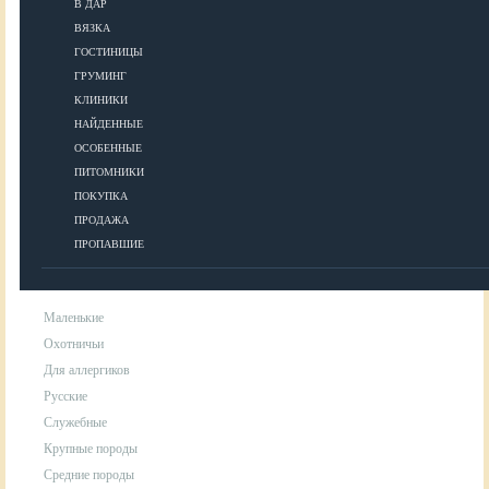
В ДАР
ВЯЗКА
УХОД
ГОСТИНИЦЫ
ГРУМИНГ
КЛИНИКИ
Гигиена
НАЙДЕННЫЕ
Уход за шерстью
ОСОБЕННЫЕ
Аксессуары для ухода за собакой
ПИТОМНИКИ
ПОКУПКА
ПРОДАЖА
ПОРОДЫ
ПРОПАВШИЕ
Маленькие
Охотничьи
Для аллергиков
Русские
Служебные
Крупные породы
Средние породы