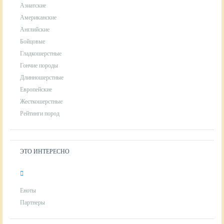
Азиатские
Американские
Английские
Бойцовые
Гладкошерстные
Гончие породы
Длинношерстные
Европейские
Жесткошерстные
Рейтинги пород
ЭТО ИНТЕРЕСНО
Еноты
Партнеры