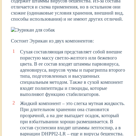
содержит штаммы вирусов бешенства. Из-за состава
отличается и схема применения, но в остальном они
схожие (одинаковые условия хранения, внешний вид,
способы использования) и не имеют других отличий.
Состоит Эурикан из двух компонентов:
Сухая составляющая представляет собой внешне
пористую массу светло-желтого или бежевого
цвета. В ее состав входят штаммы парвовируса,
аденовируса, вирусов чумы и парагриппа второго
типа, подготовленных и высушенных
специальным методом. Также в сухой компонент
входят полипептиды и глюциды, которые
выполняют функцию стабилизаторов.
Жидкий компонент – это слегка мутная жидкость.
При длительном хранении она становится
прозрачной, а на дне выпадает осадок, который
при взбалтывании хорошо размешивается. В
состав суспензии входят штаммы лептоспир, а в
вариации DHPPI2-LR – еще и вирусы бешенства.