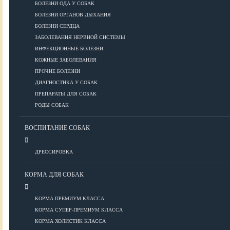
ПОРОДЫ
БОЛЕЗНИ ОДА У СОБАК
БОЛЕЗНИ ОРГАНОВ ДЫХАНИЯ
БОЛЕЗНИ СЕРДЦА
ЗАБОЛЕВАНИЯ НЕРВНОЙ СИСТЕМЫ
Азиатские
ИНФЕКЦИОННЫЕ БОЛЕЗНИ
Африканские
КОЖНЫЕ ЗАБОЛЕВАНИЯ
Американские
ПРОЧИЕ БОЛЕЗНИ
Бобтейлы
ДИАГНОСТИКА У СОБАК
Европейские
ПРЕПАРАТЫ ДЛЯ СОБАК
Короткошерстные
РОДЫ СОБАК
Для аллергиков
Лысые
ВОСПИТАНИЕ СОБАК
Русские
Длинношерстные
ДРЕССИРОВКА
Рейтинги пород
КОРМА ДЛЯ СОБАК
КОРМА ПРЕМИУМ КЛАССА
ВСЕ О СОБАКАХ
КОРМА СУПЕР-ПРЕМИУМ КЛАССА
КОРМА ХОЛИСТИК КЛАССА
ЗДОРОВЬЕ