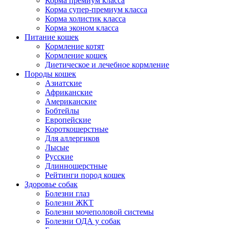
Корма премиум класса
Корма супер-премиум класса
Корма холистик класса
Корма эконом класса
Питание кошек
Кормление котят
Кормление кошек
Диетическое и лечебное кормление
Породы кошек
Азиатские
Африканские
Американские
Бобтейлы
Европейские
Короткошерстные
Для аллергиков
Лысые
Русские
Длинношерстные
Рейтинги пород кошек
Здоровье собак
Болезни глаз
Болезни ЖКТ
Болезни мочеполовой системы
Болезни ОДА у собак