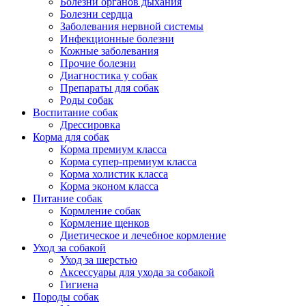
Болезни органов дыхания
Болезни сердца
Заболевания нервной системы
Инфекционные болезни
Кожные заболевания
Прочие болезни
Диагностика у собак
Препараты для собак
Роды собак
Воспитание собак
Дрессировка
Корма для собак
Корма премиум класса
Корма супер-премиум класса
Корма холистик класса
Корма эконом класса
Питание собак
Кормление собак
Кормление щенков
Диетическое и лечебное кормление
Уход за собакой
Уход за шерстью
Аксессуары для ухода за собакой
Гигиена
Породы собак