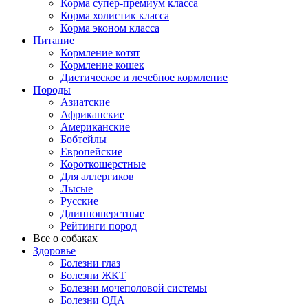
Корма супер-премиум класса
Корма холистик класса
Корма эконом класса
Питание
Кормление котят
Кормление кошек
Диетическое и лечебное кормление
Породы
Азиатские
Африканские
Американские
Бобтейлы
Европейские
Короткошерстные
Для аллергиков
Лысые
Русские
Длинношерстные
Рейтинги пород
Все о собаках
Здоровье
Болезни глаз
Болезни ЖКТ
Болезни мочеполовой системы
Болезни ОДА