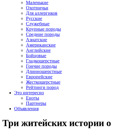
Маленькие
Охотничьи
Для аллергиков
Русские
Служебные
Крупные породы
Средние породы
Азиатские
Американские
Английские
Бойцовые
Гладкошерстные
Гончие породы
Длинношерстные
Европейские
Жесткошерстные
Рейтинги пород
Это интересно
Еноты
Партнеры
Объявления
Три житейских истории о