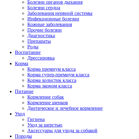
Болезни органов дыхания
Болезни сердца
Заболевания нервной системы
Инфекционные болезни
Кожные заболевания
Прочие болезни
Диагностика
Препараты
Роды
Воспитание
Дрессировка
Корма
Корма премиум класса
Корма супер-премиум класса
Корма холистик класса
Корма эконом класса
Питание
Кормление собак
Кормление щенков
Диетическое и лечебное кормление
Уход
Гигиена
Уход за шерстью
Аксессуары для ухода за собакой
Породы