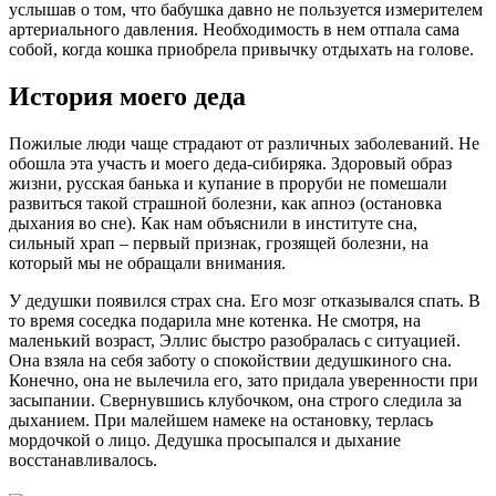
услышав о том, что бабушка давно не пользуется измерителем
артериального давления. Необходимость в нем отпала сама
собой, когда кошка приобрела привычку отдыхать на голове.
История моего деда
Пожилые люди чаще страдают от различных заболеваний. Не
обошла эта участь и моего деда-сибиряка. Здоровый образ
жизни, русская банька и купание в проруби не помешали
развиться такой страшной болезни, как апноэ (остановка
дыхания во сне). Как нам объяснили в институте сна,
сильный храп – первый признак, грозящей болезни, на
который мы не обращали внимания.
У дедушки появился страх сна. Его мозг отказывался спать. В
то время соседка подарила мне котенка. Не смотря, на
маленький возраст, Эллис быстро разобралась с ситуацией.
Она взяла на себя заботу о спокойствии дедушкиного сна.
Конечно, она не вылечила его, зато придала уверенности при
засыпании. Свернувшись клубочком, она строго следила за
дыханием. При малейшем намеке на остановку, терлась
мордочкой о лицо. Дедушка просыпался и дыхание
восстанавливалось.