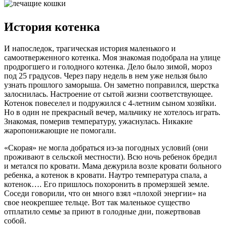
История котенка
И напоследок, трагическая история маленького и
самоотверженного котенка. Моя знакомая подобрала на улице
продрогшего и голодного котенка. Дело было зимой, мороз
под 25 градусов. Через пару недель в нем уже нельзя было
узнать прошлого заморыша. Он заметно поправился, шерстка
залоснилась. Настроение от сытой жизни соответствующее.
Котенок повеселел и подружился с 4-летним сыном хозяйки.
Но в один не прекрасный вечер, мальчику не хотелось играть.
Знакомая, померив температуру, ужаснулась. Никакие
жаропонижающие не помогали.
«Скорая» не могла добраться из-за погодных условий (они
проживают в сельской местности). Всю ночь ребенок бредил
и метался по кровати. Мама дежурила возле кровати больного
ребенка, а котенок в кровати. Наутро температура спала, а
котенок…. Его пришлось похоронить в промерзшей земле.
Соседи говорили, что он много взял «плохой энергии» на
свое неокрепшее тельце. Вот так маленькое существо
отплатило семье за приют в голодные дни, пожертвовав
собой.