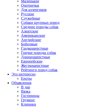
Маленькие
Охотничьи
Для аллергиков
Русские
Служебные
Собаки крупных пород
Средние породы собак
Азиатские
Американские
Английские
Бойцовые
Гладкошерстные
Гончие породы собак
Длинношерстные
Европейские
Жесткошерстные
Рейтинги пород собак
Это интересно
Еноты
Объявления
В дар
Вязка
Гостиницы
Груминг
Клиники