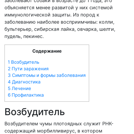
заболевают собаки в возрасте до 1 года, это
объясняется менее развитой у них системой
иммунологической защиты. Из пород к
заболеванию наиболее восприимчивы: колли,
бультерьер, сибирская лайка, овчарка, шелти,
пудель, пекинес.
Содержание
1
Возбудитель
2
Пути заражения
3
Симптомы и формы заболевания
4
Диагностика
5
Лечение
6
Профилактика
Возбудитель
Возбудителем чумы плотоядных служит РНК-
содержащий морбилливирус, в котором