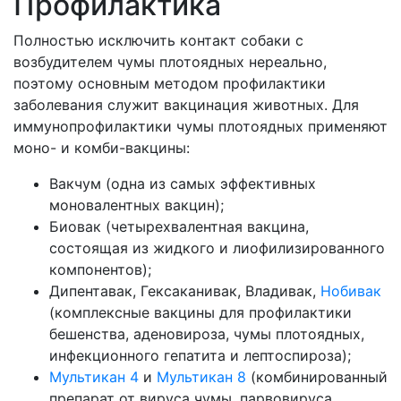
Профилактика
Полностью исключить контакт собаки с
возбудителем чумы плотоядных нереально,
поэтому основным методом профилактики
заболевания служит вакцинация животных. Для
иммунопрофилактики чумы плотоядных применяют
моно- и комби-вакцины:
Вакчум (одна из самых эффективных
моновалентных вакцин);
Биовак (четырехвалентная вакцина,
состоящая из жидкого и лиофилизированного
компонентов);
Дипентавак, Гексаканивак, Владивак,
Нобивак
(комплексные вакцины для профилактики
бешенства, аденовироза, чумы плотоядных,
инфекционного гепатита и лептоспироза);
Мультикан 4
и
Мультикан 8
(комбинированный
препарат от вируса чумы, парвовируса,