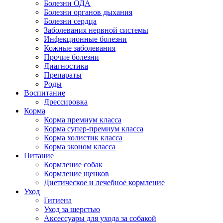
Болезни ОДА
Болезни органов дыхания
Болезни сердца
Заболевания нервной системы
Инфекционные болезни
Кожные заболевания
Прочие болезни
Диагностика
Препараты
Роды
Воспитание
Дрессировка
Корма
Корма премиум класса
Корма супер-премиум класса
Корма холистик класса
Корма эконом класса
Питание
Кормление собак
Кормление щенков
Диетическое и лечебное кормление
Уход
Гигиена
Уход за шерстью
Аксессуары для ухода за собакой