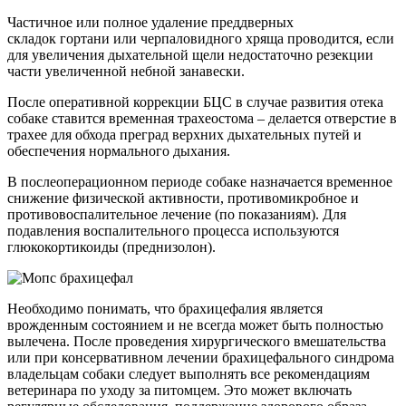
Частичное или полное удаление преддверных
складок гортани или черпаловидного хряща проводится, если
для увеличения дыхательной щели недостаточно резекции
части увеличенной небной занавески.
После оперативной коррекции БЦС в случае развития отека
собаке ставится временная трахеостома – делается отверстие в
трахее для обхода преград верхних дыхательных путей и
обеспечения нормального дыхания.
В послеоперационном периоде собаке назначается временное
снижение физической активности, противомикробное и
противовоспалительное лечение (по показаниям). Для
подавления воспалительного процесса используются
глюкокортикоиды (преднизолон).
Необходимо понимать, что брахицефалия является
врожденным состоянием и не всегда может быть полностью
вылечена. После проведения хирургического вмешательства
или при консервативном лечении брахицефального синдрома
владельцам собаки следует выполнять все рекомендациям
ветеринара по уходу за питомцем. Это может включать