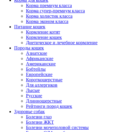
Корма для кошек
Корма премиум класса
Корма супер-премиум класса
Корма холистик класса
Корма эконом класса
Питание кошек
Кормление котят
Кормление кошек
Диетическое и лечебное кормление
Породы кошек
Азиатские
Африканские
Американские
Бобтейлы
Европейские
Короткошерстные
Для аллергиков
Лысые
Русские
Длинношерстные
Рейтинги пород кошек
Здоровье собак
Болезни глаз
Болезни ЖКТ
Болезни мочеполовой системы