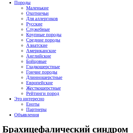
Породы
Маленькие
Охотничьи
Для аллергиков
Русские
Служебные
Крупные породы
Средние породы
Азиатские
Американские
Английские
Бойцовые
Гладкошерстные
Гончие породы
Длинношерстные
Европейские
Жесткошерстные
Рейтинги пород
Это интересно
Еноты
Партнеры
Объявления
Брахицефалический синдром