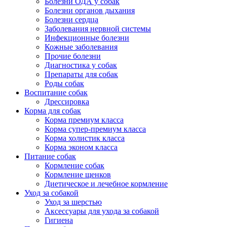
Болезни ОДА у собак
Болезни органов дыхания
Болезни сердца
Заболевания нервной системы
Инфекционные болезни
Кожные заболевания
Прочие болезни
Диагностика у собак
Препараты для собак
Роды собак
Воспитание собак
Дрессировка
Корма для собак
Корма премиум класса
Корма супер-премиум класса
Корма холистик класса
Корма эконом класса
Питание собак
Кормление собак
Кормление щенков
Диетическое и лечебное кормление
Уход за собакой
Уход за шерстью
Аксессуары для ухода за собакой
Гигиена