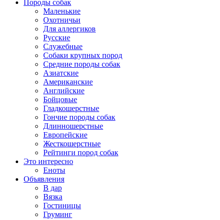
Породы собак
Маленькие
Охотничьи
Для аллергиков
Русские
Служебные
Собаки крупных пород
Средние породы собак
Азиатские
Американские
Английские
Бойцовые
Гладкошерстные
Гончие породы собак
Длинношерстные
Европейские
Жесткошерстные
Рейтинги пород собак
Это интересно
Еноты
Объявления
В дар
Вязка
Гостиницы
Груминг