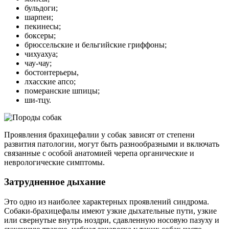
бульдоги;
шарпеи;
пекинесы;
боксеры;
брюссельские и бельгийские гриффоны;
чихуахуа;
чау-чау;
бостонтерьеры,
лхасские апсо;
померанские шпицы;
ши-тцу.
Проявления брахицефалии у собак зависят от степени
развития патологии, могут быть разнообразными и включать
связанные с особой анатомией черепа органические и
неврологические симптомы.
Затрудненное дыхание
Это одно из наиболее характерных проявлений синдрома.
Собаки-брахицефалы имеют узкие дыхательные пути, узкие
или свернутые внутрь ноздри, сдавленную носовую пазуху и