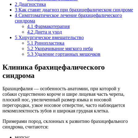
2
Диагностика
3
Как ставят диагноз при брахицефалическом синдроме
4
Симптоматическое лечение брахицефалического
синдрома
4.1
Фармакотерапия
4.2
Диета и уход
5
Хирургическое вмешательство
5.1
Ринопластика
5.2
Укорачивание мягкого неба
5.3
Удаление гортанных мешочков
Клиника брахицефалического
синдрома
Брахицефалия — особенность анатомии, при которой у
собаки существенно короче и шире лицевая часть черепа,
плоский нос, увеличенный размер языка и носовой
перегородки, узкое носовое отверстие, часто наблюдается
некомплектность зубов и широкая грудная клетка.
Примерами пород, склонных к развитию брахицефального
синдрома, считаются:
мопсы;