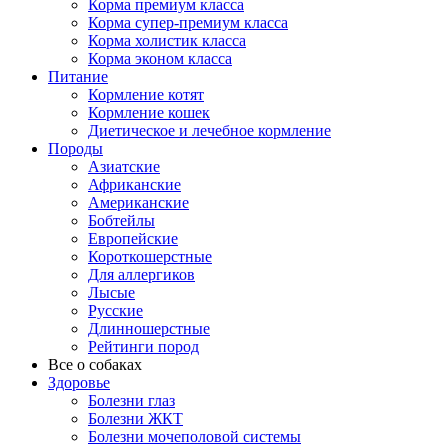
Корма премиум класса
Корма супер-премиум класса
Корма холистик класса
Корма эконом класса
Питание
Кормление котят
Кормление кошек
Диетическое и лечебное кормление
Породы
Азиатские
Африканские
Американские
Бобтейлы
Европейские
Короткошерстные
Для аллергиков
Лысые
Русские
Длинношерстные
Рейтинги пород
Все о собаках
Здоровье
Болезни глаз
Болезни ЖКТ
Болезни мочеполовой системы