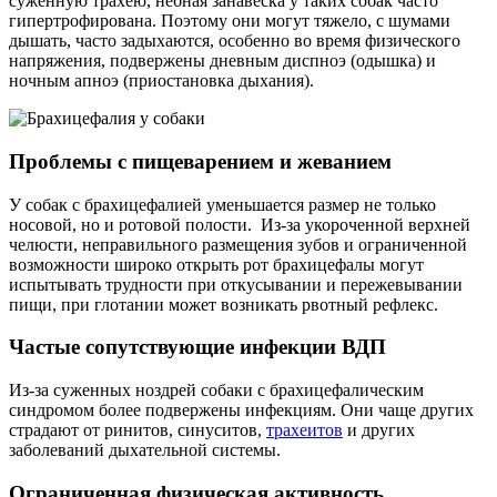
суженную трахею, небная занавеска у таких собак часто
гипертрофирована. Поэтому они могут тяжело, с шумами
дышать, часто задыхаются, особенно во время физического
напряжения, подвержены дневным диспноэ (одышка) и
ночным апноэ (приостановка дыхания).
Проблемы с пищеварением и жеванием
У собак с брахицефалией уменьшается размер не только
носовой, но и ротовой полости. Из-за укороченной верхней
челюсти, неправильного размещения зубов и ограниченной
возможности широко открыть рот брахицефалы могут
испытывать трудности при откусывании и пережевывании
пищи, при глотании может возникать рвотный рефлекс.
Частые сопутствующие инфекции ВДП
Из-за суженных ноздрей собаки с брахицефалическим
синдромом более подвержены инфекциям. Они чаще других
страдают от ринитов, синуситов,
трахеитов
и других
заболеваний дыхательной системы.
Ограниченная физическая активность