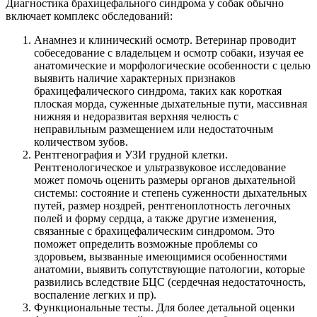
Диагностика брахицефального синдрома у собак обычно
включает комплекс обследований:
Анамнез и клинический осмотр. Ветеринар проводит
собеседование с владельцем и осмотр собаки, изучая ее
анатомические и морфологические особенности с целью
выявить наличие характерных признаков
брахицефалического синдрома, таких как короткая
плоская морда, суженные дыхательные пути, массивная
нижняя и недоразвитая верхняя челюсть с
неправильным размещением или недостаточным
количеством зубов.
Рентгенография и УЗИ грудной клетки.
Рентгенологическое и ультразвуковое исследование
может помочь оценить размеры органов дыхательной
системы: состояние и степень суженности дыхательных
путей, размер ноздрей, рентгеноплотность легочных
полей и форму сердца, а также другие изменения,
связанные с брахицефалическим синдромом. Это
поможет определить возможные проблемы со
здоровьем, вызванные имеющимися особенностями
анатомии, выявить сопутствующие патологии, которые
развились вследствие БЦС (сердечная недостаточность,
воспаление легких и пр).
Функциональные тесты. Для более детальной оценки