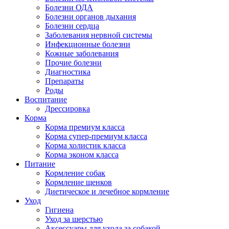
Болезни ОДА
Болезни органов дыхания
Болезни сердца
Заболевания нервной системы
Инфекционные болезни
Кожные заболевания
Прочие болезни
Диагностика
Препараты
Роды
Воспитание
Дрессировка
Корма
Корма премиум класса
Корма супер-премиум класса
Корма холистик класса
Корма эконом класса
Питание
Кормление собак
Кормление щенков
Диетическое и лечебное кормление
Уход
Гигиена
Уход за шерстью
Аксессуары для ухода за собакой