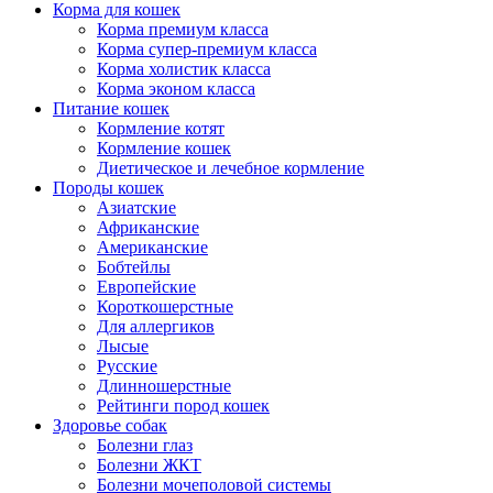
Корма для кошек
Корма премиум класса
Корма супер-премиум класса
Корма холистик класса
Корма эконом класса
Питание кошек
Кормление котят
Кормление кошек
Диетическое и лечебное кормление
Породы кошек
Азиатские
Африканские
Американские
Бобтейлы
Европейские
Короткошерстные
Для аллергиков
Лысые
Русские
Длинношерстные
Рейтинги пород кошек
Здоровье собак
Болезни глаз
Болезни ЖКТ
Болезни мочеполовой системы