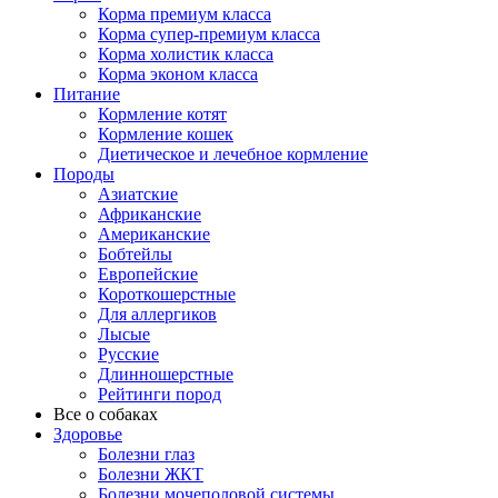
Корма премиум класса
Корма супер-премиум класса
Корма холистик класса
Корма эконом класса
Питание
Кормление котят
Кормление кошек
Диетическое и лечебное кормление
Породы
Азиатские
Африканские
Американские
Бобтейлы
Европейские
Короткошерстные
Для аллергиков
Лысые
Русские
Длинношерстные
Рейтинги пород
Все о собаках
Здоровье
Болезни глаз
Болезни ЖКТ
Болезни мочеполовой системы