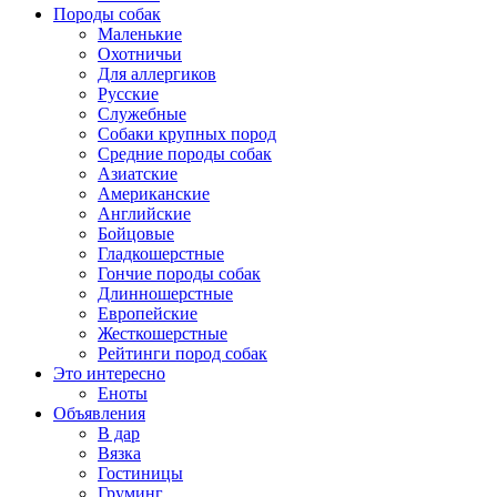
Породы собак
Маленькие
Охотничьи
Для аллергиков
Русские
Служебные
Собаки крупных пород
Средние породы собак
Азиатские
Американские
Английские
Бойцовые
Гладкошерстные
Гончие породы собак
Длинношерстные
Европейские
Жесткошерстные
Рейтинги пород собак
Это интересно
Еноты
Объявления
В дар
Вязка
Гостиницы
Груминг