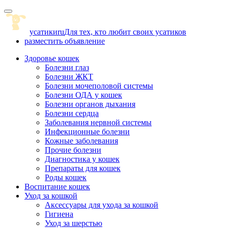
Skip
to
content
усатики
ru
Для тех, кто любит своих усатиков
разместить объявление
Здоровье кошек
Болезни глаз
Болезни ЖКТ
Болезни мочеполовой системы
Болезни ОДА у кошек
Болезни органов дыхания
Болезни сердца
Заболевания нервной системы
Инфекционные болезни
Кожные заболевания
Прочие болезни
Диагностика у кошек
Препараты для кошек
Роды кошек
Воспитание кошек
Уход за кошкой
Аксессуары для ухода за кошкой
Гигиена
Уход за шерстью