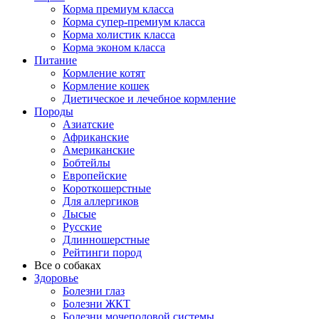
Корма премиум класса
Корма супер-премиум класса
Корма холистик класса
Корма эконом класса
Питание
Кормление котят
Кормление кошек
Диетическое и лечебное кормление
Породы
Азиатские
Африканские
Американские
Бобтейлы
Европейские
Короткошерстные
Для аллергиков
Лысые
Русские
Длинношерстные
Рейтинги пород
Все о собаках
Здоровье
Болезни глаз
Болезни ЖКТ
Болезни мочеполовой системы