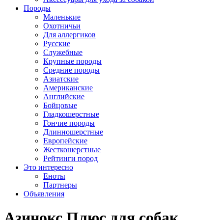
Породы
Маленькие
Охотничьи
Для аллергиков
Русские
Служебные
Крупные породы
Средние породы
Азиатские
Американские
Английские
Бойцовые
Гладкошерстные
Гончие породы
Длинношерстные
Европейские
Жесткошерстные
Рейтинги пород
Это интересно
Еноты
Партнеры
Объявления
Азинокс Плюс для собак