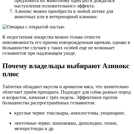
предложить их животному один раз и дождаться
наступления положительного эффекта.
Азинокс можно приобрести в любой аптеке для
животных или в ветеринарной клинике.
К недостаткам лекарства можно только отнести
невозможность его приема новорожденным щенкам, однако в
большинстве случаев у таких особей еще не возникает
гельминтов при надлежащем уходе.
Почему владельцы выбирают Азинокс
плюс
Таблетки обладают вкусом и ароматом мяса, что значительно
облегчает приём препара­та. Подходит для собак разных пород
и возрастов, начиная с трёх недель. Эффективен против
большинства распространённых гельминтов:
круглые черви: токсокары, анкилостомы, унцинарии;
ленточные черви: эхинококки, дипилидии, тении,
мезоцестоиды и др.