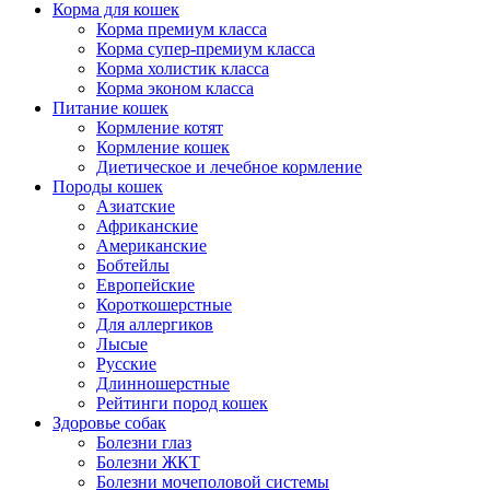
Корма для кошек
Корма премиум класса
Корма супер-премиум класса
Корма холистик класса
Корма эконом класса
Питание кошек
Кормление котят
Кормление кошек
Диетическое и лечебное кормление
Породы кошек
Азиатские
Африканские
Американские
Бобтейлы
Европейские
Короткошерстные
Для аллергиков
Лысые
Русские
Длинношерстные
Рейтинги пород кошек
Здоровье собак
Болезни глаз
Болезни ЖКТ
Болезни мочеполовой системы