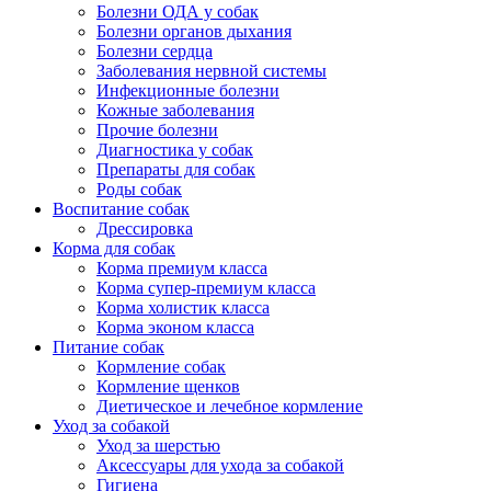
Болезни ОДА у собак
Болезни органов дыхания
Болезни сердца
Заболевания нервной системы
Инфекционные болезни
Кожные заболевания
Прочие болезни
Диагностика у собак
Препараты для собак
Роды собак
Воспитание собак
Дрессировка
Корма для собак
Корма премиум класса
Корма супер-премиум класса
Корма холистик класса
Корма эконом класса
Питание собак
Кормление собак
Кормление щенков
Диетическое и лечебное кормление
Уход за собакой
Уход за шерстью
Аксессуары для ухода за собакой
Гигиена