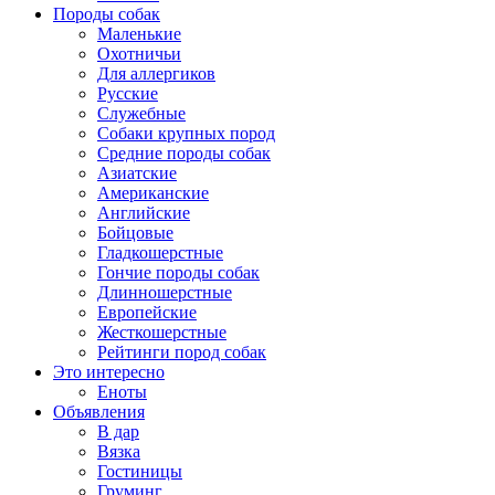
Породы собак
Маленькие
Охотничьи
Для аллергиков
Русские
Служебные
Собаки крупных пород
Средние породы собак
Азиатские
Американские
Английские
Бойцовые
Гладкошерстные
Гончие породы собак
Длинношерстные
Европейские
Жесткошерстные
Рейтинги пород собак
Это интересно
Еноты
Объявления
В дар
Вязка
Гостиницы
Груминг