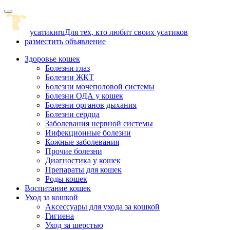
Skip
to
content
усатики
ru
Для тех, кто любит своих усатиков
разместить объявление
Здоровье кошек
Болезни глаз
Болезни ЖКТ
Болезни мочеполовой системы
Болезни ОДА у кошек
Болезни органов дыхания
Болезни сердца
Заболевания нервной системы
Инфекционные болезни
Кожные заболевания
Прочие болезни
Диагностика у кошек
Препараты для кошек
Роды кошек
Воспитание кошек
Уход за кошкой
Аксессуары для ухода за кошкой
Гигиена
Уход за шерстью