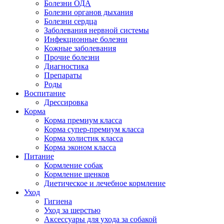
Болезни ОДА
Болезни органов дыхания
Болезни сердца
Заболевания нервной системы
Инфекционные болезни
Кожные заболевания
Прочие болезни
Диагностика
Препараты
Роды
Воспитание
Дрессировка
Корма
Корма премиум класса
Корма супер-премиум класса
Корма холистик класса
Корма эконом класса
Питание
Кормление собак
Кормление щенков
Диетическое и лечебное кормление
Уход
Гигиена
Уход за шерстью
Аксессуары для ухода за собакой