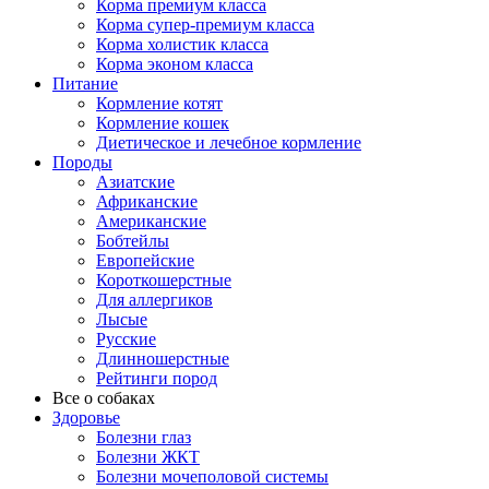
Корма премиум класса
Корма супер-премиум класса
Корма холистик класса
Корма эконом класса
Питание
Кормление котят
Кормление кошек
Диетическое и лечебное кормление
Породы
Азиатские
Африканские
Американские
Бобтейлы
Европейские
Короткошерстные
Для аллергиков
Лысые
Русские
Длинношерстные
Рейтинги пород
Все о собаках
Здоровье
Болезни глаз
Болезни ЖКТ
Болезни мочеполовой системы