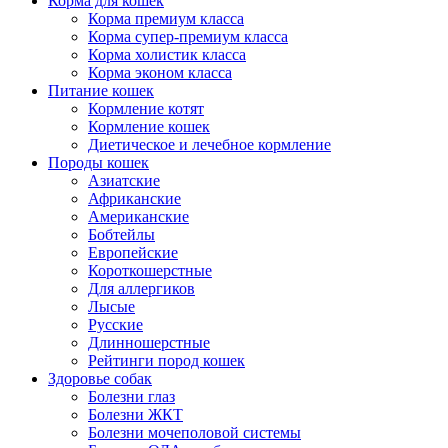
Корма для кошек
Корма премиум класса
Корма супер-премиум класса
Корма холистик класса
Корма эконом класса
Питание кошек
Кормление котят
Кормление кошек
Диетическое и лечебное кормление
Породы кошек
Азиатские
Африканские
Американские
Бобтейлы
Европейские
Короткошерстные
Для аллергиков
Лысые
Русские
Длинношерстные
Рейтинги пород кошек
Здоровье собак
Болезни глаз
Болезни ЖКТ
Болезни мочеполовой системы