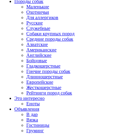
Породы собак
Маленькие
Охотничьи
Для аллергиков
Русские
Служебные
Собаки крупных пород
Средние породы собак
Азиатские
Американские
Английские
Бойцовые
Гладкошерстные
Гончие породы собак
Длинношерстные
Европейские
Жесткошерстные
Рейтинги пород собак
Это интересно
Еноты
Объявления
В дар
Вязка
Гостиницы
Груминг