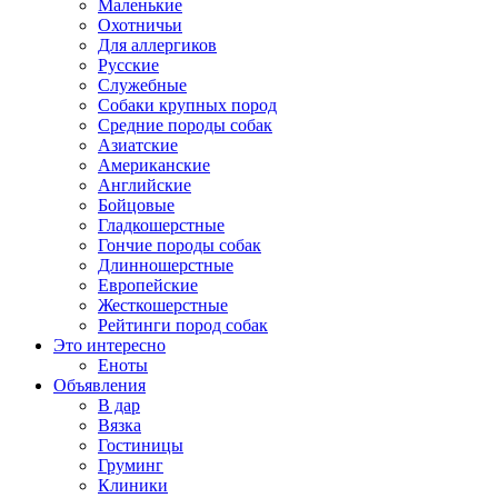
Маленькие
Охотничьи
Для аллергиков
Русские
Служебные
Собаки крупных пород
Средние породы собак
Азиатские
Американские
Английские
Бойцовые
Гладкошерстные
Гончие породы собак
Длинношерстные
Европейские
Жесткошерстные
Рейтинги пород собак
Это интересно
Еноты
Объявления
В дар
Вязка
Гостиницы
Груминг
Клиники