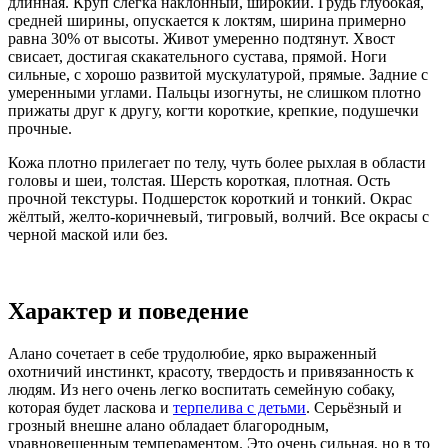
длинная. Круп слегка наклонный, широкий. Грудь глубокая,
средней ширины, опускается к локтям, ширина примерно
равна 30% от высоты. Живот умеренно подтянут. Хвост
свисает, достигая скакательного сустава, прямой. Ноги
сильные, с хорошо развитой мускулатурой, прямые. Задние с
умеренными углами. Пальцы изогнуты, не слишком плотно
прижаты друг к другу, когти короткие, крепкие, подушечки
прочные.
Кожа плотно прилегает по телу, чуть более рыхлая в области
головы и шеи, толстая. Шерсть короткая, плотная. Ость
прочной текстуры. Подшерсток короткий и тонкий. Окрас
жёлтый, желто-коричневый, тигровый, волчий. Все окрасы с
черной маской или без.
Характер и поведение
Алано сочетает в себе трудолюбие, ярко выраженный
охотничий инстинкт, красоту, твердость и привязанность к
людям. Из него очень легко воспитать семейную собаку,
которая будет ласкова и
терпелива с детьми
. Серьёзный и
грозный внешне алано обладает благородным,
уравновешенным темпераментом. Это очень сильная, но в то