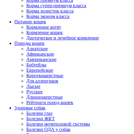
Корма премиум класса
Корма супер-премиум класса
Корма холистик класса
Корма эконом класса
Питание кошек
Кормление котят
Кормление кошек
Диетическое и лечебное кормление
Породы кошек
Азиатские
Африканские
Американские
Бобтейлы
Европейские
Короткошерстные
Для аллергиков
Лысые
Русские
Длинношерстные
Рейтинги пород кошек
Здоровье собак
Болезни глаз
Болезни ЖКТ
Болезни мочеполовой системы
Болезни ОДА у собак