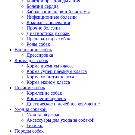
Болезни органов дыхания
Болезни сердца
Заболевания нервной системы
Инфекционные болезни
Кожные заболевания
Прочие болезни
Диагностика у собак
Препараты для собак
Роды собак
Воспитание собак
Дрессировка
Корма для собак
Корма премиум класса
Корма супер-премиум класса
Корма холистик класса
Корма эконом класса
Питание собак
Кормление собак
Кормление щенков
Диетическое и лечебное кормление
Уход за собакой
Уход за шерстью
Аксессуары для ухода за собакой
Гигиена
Породы собак