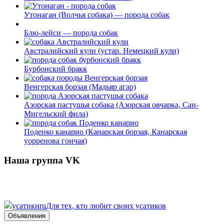
Утонаган (Волчья собака) — порода собак
Блю-лейси — порода собак
Австралийский кули (устар. Немецкий кули)
Бурбонский бракк
Венгерская борзая (Мадьяр агар)
Азорская пастушья собака (Азорская овчарка, Сан-
Мигельский фила)
Поденко канарио (Канарская борзая, Канарская
уорренова гончая)
Наша группа VK
усатики
ru
Для тех, кто любит своих усатиков
Объявления