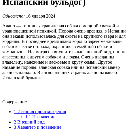
Испанский бульдог)
Обновлено:
16 января 2024
Алано ― типичная травильная собака с мощной хваткой и
уравновешенной психикой. Порода очень древняя, в Испании
она веками использовалась для охоты на крупного зверя и для
корриды. В последнее время алано хорошо зарекомендовали
себя в качестве сторожа, охранника, семейной собаки и
компаньона. Несмотря на внушительные внешний вид, они не
агрессивны к другим собакам и людям. Очень преданны
владельцу, надежные и ласковые в кругу семьи. Другое
название породы: аланская собака или на испанский манер ―
алано эспаньоло. В англоязычных странах алано называют
Испанский бульдог.
Содержание
1
История происхождения
1.1
Назначение
2
Внешний вид
3
Характер и поведение