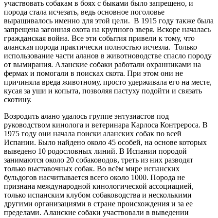
участвовать собакам в боях с быками было запрещено, и
порода стала исчезать, ведь основное поголовье
выращивалось именно для этой цели. В 1915 году также была
запрещена загонная охота на крупного зверя. Вскоре началась
гражданская война. Все эти события привели к тому, что
аланская порода практически полностью исчезла. Только
использование части аланов в животноводстве спасло породу
от вымирания. Аланские собаки работали охранниками на
фермах и помогали в поисках скота. При этом они не
причиняла вреда животному, просто удерживала его на месте,
кусая за уши и копыта, позволяя пастуху подойти и связать
скотину.
Возродить алано удалось группе энтузиастов под
руководством кинолога и ветеринара Карлоса Контрероса. В
1975 году они начала поиски аланских собак по всей
Испании. Было найдено около 45 особей, на основе которых
выведено 10 родословных линий. В Испании породой
занимаются около 20 собаководов, треть из них разводят
только выставочных собак. Во всём мире испанских
бульдогов насчитывается всего около 1000. Порода не
признана международной кинологической ассоциацией,
только испанским клубом собаководства и несколькими
другими организациями в стране происхождения и за ее
пределами. Аланские собаки участвовали в выведении