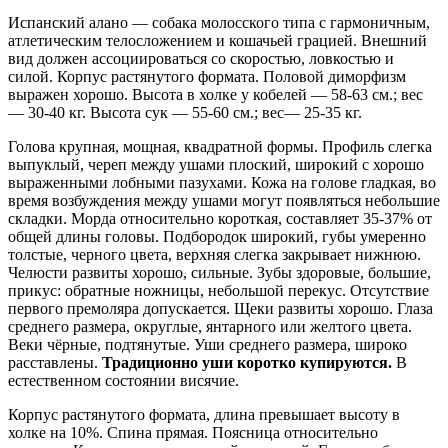
Испанский алано ― собака молосского типа с гармоничным,
атлетическим телосложением и кошачьей грацией. Внешний
вид должен ассоциироваться со скоростью, ловкостью и
силой. Корпус растянутого формата. Половой диморфизм
выражен хорошо. Высота в холке у кобелей ― 58-63 см.; вес
― 30-40 кг. Высота сук ― 55-60 см.; вес― 25-35 кг.
Голова крупная, мощная, квадратной формы. Профиль слегка
выпуклый, череп между ушами плоский, широкий с хорошо
выраженными лобными пазухами. Кожа на голове гладкая, во
время возбуждения между ушами могут появляться небольшие
складки. Морда относительно короткая, составляет 35-37% от
общей длины головы. Подбородок широкий, губы умеренно
толстые, черного цвета, верхняя слегка закрывает нижнюю.
Челюсти развиты хорошо, сильные. Зубы здоровые, большие,
прикус: обратные ножницы, небольшой перекус. Отсутствие
первого премоляра допускается. Щеки развиты хорошо. Глаза
среднего размера, округлые, янтарного или желтого цвета.
Веки чёрные, подтянутые. Уши среднего размера, широко
расставлены.
Традиционно уши коротко купируются.
В
естественном состоянии висячие.
Корпус растянутого формата, длина превышает высоту в
холке на 10%. Спина прямая. Поясница относительно