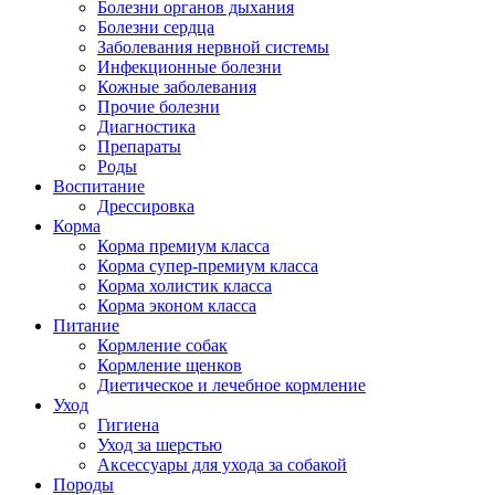
Болезни органов дыхания
Болезни сердца
Заболевания нервной системы
Инфекционные болезни
Кожные заболевания
Прочие болезни
Диагностика
Препараты
Роды
Воспитание
Дрессировка
Корма
Корма премиум класса
Корма супер-премиум класса
Корма холистик класса
Корма эконом класса
Питание
Кормление собак
Кормление щенков
Диетическое и лечебное кормление
Уход
Гигиена
Уход за шерстью
Аксессуары для ухода за собакой
Породы