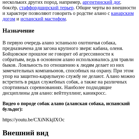
нескольких других пород, например,
аргентинский дог
,
боксёр,
стаффордширский терьер
. Общие черты во внешности
и характере позволяют говорить о родстве алано с
канарским
догом
и
испанский мастифом
.
Назначение
В первую очередь алано эспаньоло охотничья собака,
предназначена для загона крупного зверя: кабана, оленя.
Бойцовское прошлое не говорит об агрессивности к
собратьям, ведь в основном алано использовались для травли
быков. Лояльность по отношению к людям делает из них
замечательных компаньонов, способных на охрану. При этом
упор на защитно-караульную службу не делают. Алано можно
встретить в рядах служебных собак, а также на различных
спортивных соревнованиях. Наиболее подходящие
дисциплины для алано: вейтпуллинг, каникросс.
Видео о породе собак алано (аланская собака, испанский
бульдог):
https://youtu.be/CXiNKkjIXOc
Внешний вид