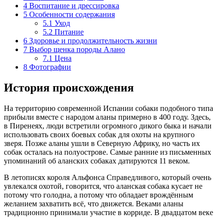
4
Воспитание и дрессировка
5
Особенности содержания
5.1
Уход
5.2
Питание
6
Здоровье и продолжительность жизни
7
Выбор щенка породы Алано
7.1
Цена
8
Фотографии
История происхождения
На территорию современной Испании собаки подобного типа
прибыли вместе с народом аланы примерно в 400 году. Здесь,
в Пиренеях, люди встретили огромного дикого быка и начали
использовать своих боевых собак для охоты на крупного
зверя. Позже аланы ушли в Северную Африку, но часть их
собак осталась на полуострове. Самые ранние из письменных
упоминаний об аланских собаках датируются 11 веком.
В летописях короля Альфонса Справедливого, который очень
увлекался охотой, говорится, что аланская собака кусает не
потому что голодна, а потому что обладает врождённым
желанием захватить всё, что движется. Веками аланы
традиционно принимали участие в корриде. В двадцатом веке