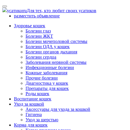
Skip
to
усатики
ru
Для тех, кто любит своих усатиков
content
разместить объявление
Здоровье кошек
Болезни глаз
Болезни ЖКТ
Болезни мочеполовой системы
Болезни ОДА у кошек
Болезни органов дыхания
Болезни сердца
Заболевания нервной системы
Инфекционные болезни
Кожные заболевания
Прочие болезни
Диагностика у кошек
Препараты для кошек
Роды кошек
Воспитание кошек
Уход за кошкой
Аксессуары для ухода за кошкой
Гигиена
Уход за шерстью
Корма для кошек