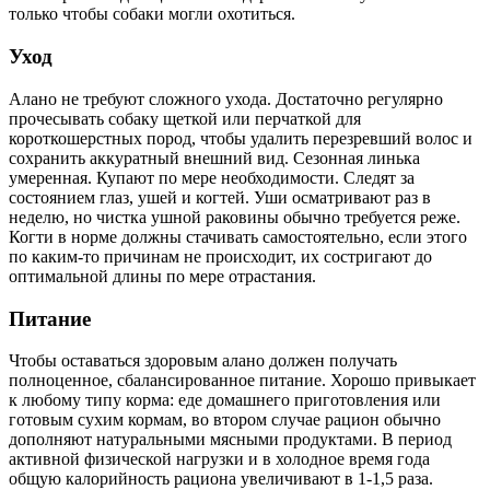
только чтобы собаки могли охотиться.
Уход
Алано не требуют сложного ухода. Достаточно регулярно
прочесывать собаку щеткой или перчаткой для
короткошерстных пород, чтобы удалить перезревший волос и
сохранить аккуратный внешний вид. Сезонная линька
умеренная. Купают по мере необходимости. Следят за
состоянием глаз, ушей и когтей. Уши осматривают раз в
неделю, но чистка ушной раковины обычно требуется реже.
Когти в норме должны стачивать самостоятельно, если этого
по каким-то причинам не происходит, их состригают до
оптимальной длины по мере отрастания.
Питание
Чтобы оставаться здоровым алано должен получать
полноценное, сбалансированное питание. Хорошо привыкает
к любому типу корма: еде домашнего приготовления или
готовым сухим кормам, во втором случае рацион обычно
дополняют натуральными мясными продуктами. В период
активной физической нагрузки и в холодное время года
общую калорийность рациона увеличивают в 1-1,5 раза.