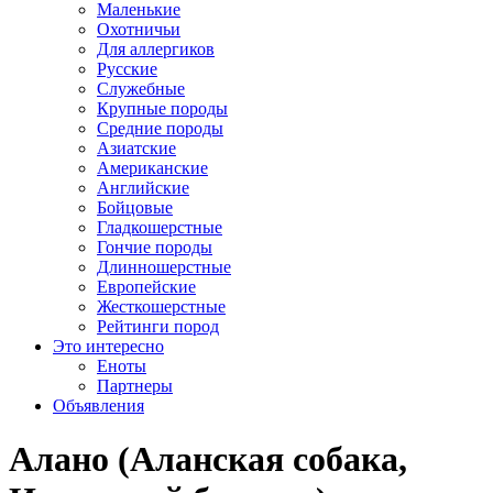
Маленькие
Охотничьи
Для аллергиков
Русские
Служебные
Крупные породы
Средние породы
Азиатские
Американские
Английские
Бойцовые
Гладкошерстные
Гончие породы
Длинношерстные
Европейские
Жесткошерстные
Рейтинги пород
Это интересно
Еноты
Партнеры
Объявления
Алано (Аланская собака,