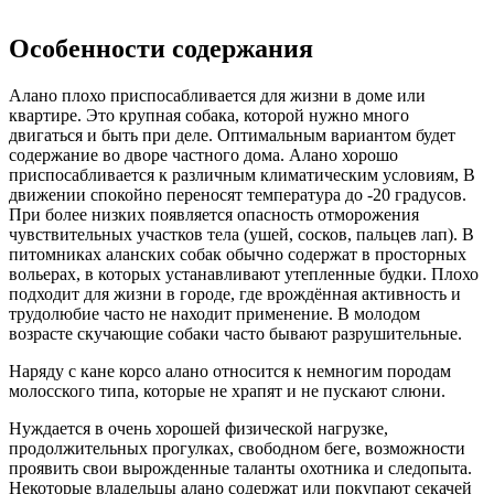
Особенности содержания
Алано плохо приспосабливается для жизни в доме или
квартире. Это крупная собака, которой нужно много
двигаться и быть при деле. Оптимальным вариантом будет
содержание во дворе частного дома. Алано хорошо
приспосабливается к различным климатическим условиям, В
движении спокойно переносят температура до -20 градусов.
При более низких появляется опасность отморожения
чувствительных участков тела (ушей, сосков, пальцев лап). В
питомниках аланских собак обычно содержат в просторных
вольерах, в которых устанавливают утепленные будки. Плохо
подходит для жизни в городе, где врождённая активность и
трудолюбие часто не находит применение. В молодом
возрасте скучающие собаки часто бывают разрушительные.
Наряду с кане корсо алано относится к немногим породам
молосского типа, которые не храпят и не пускают слюни.
Нуждается в очень хорошей физической нагрузке,
продолжительных прогулках, свободном беге, возможности
проявить свои вырожденные таланты охотника и следопыта.
Некоторые владельцы алано содержат или покупают секачей