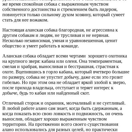
же время спокойная собака c выраженным чувством
собственного достоинства и стремлением быть лидером,
повинуется только сильному духом хозяину, который сумеет
стать для нее вожаком.
Настоящая аланская собака благородная, не агрессивна к
другим собакам и людям, не трусливая и не нервная.
Несколько независимая, умная и уравновешенная, ценит
общество и умеет работать в команде.
Аланская собака обладает всеми чертами хорошего охотника
на крупного зверя: кабана или оленя. Она темпераментная,
смелая и храбрая, выносливая и бесстрашная, страстная к
охоте. Вцепившись в горло кабана, который вчетверо большие
по размеру, собака не упустит добычу, даже если это грозит
гибелью. Но при этом она не обладает яркой злобой к зверю,
после прихода владельца, отступает и теряет интерес к
добыче, будь то кабан или найденный скот.
Отличный сторож и охранник, молчаливый и не суетливый.
В любой работе алано сам знает, когда быть сдержанным, а
когда показать всю свою ловкость и подвижность, он очень
вынослив, обладает хорошо выраженным чувством
территории. На протяжении всего своего существования
алано использовались для разных целей, но практически