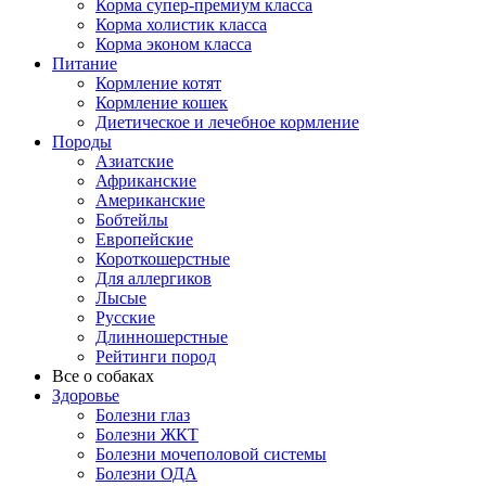
Корма супер-премиум класса
Корма холистик класса
Корма эконом класса
Питание
Кормление котят
Кормление кошек
Диетическое и лечебное кормление
Породы
Азиатские
Африканские
Американские
Бобтейлы
Европейские
Короткошерстные
Для аллергиков
Лысые
Русские
Длинношерстные
Рейтинги пород
Все о собаках
Здоровье
Болезни глаз
Болезни ЖКТ
Болезни мочеполовой системы
Болезни ОДА