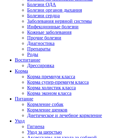
Болезни ОДА
Болезни органов дыхания
Болезни сердца
Заболевания нервной системы
Инфекционные болезни
Кожные заболевания
Прочие болезни
Диагностика
Препараты
Роды
Воспитание
Дрессировка
Корма
Корма премиум класса
Корма супер-премиум класса
Корма холистик класса
Корма эконом класса
Питание
Кормление собак
Кормление щенков
Диетическое и лечебное кормление
Уход
Гигиена
Уход за шерстью
Аксессуары для ухода за собакой