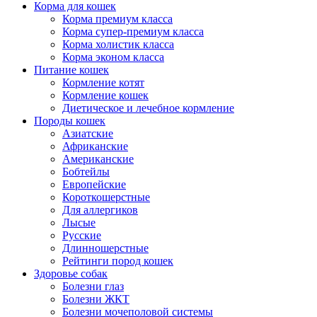
Корма для кошек
Корма премиум класса
Корма супер-премиум класса
Корма холистик класса
Корма эконом класса
Питание кошек
Кормление котят
Кормление кошек
Диетическое и лечебное кормление
Породы кошек
Азиатские
Африканские
Американские
Бобтейлы
Европейские
Короткошерстные
Для аллергиков
Лысые
Русские
Длинношерстные
Рейтинги пород кошек
Здоровье собак
Болезни глаз
Болезни ЖКТ
Болезни мочеполовой системы