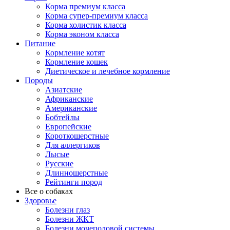
Корма премиум класса
Корма супер-премиум класса
Корма холистик класса
Корма эконом класса
Питание
Кормление котят
Кормление кошек
Диетическое и лечебное кормление
Породы
Азиатские
Африканские
Американские
Бобтейлы
Европейские
Короткошерстные
Для аллергиков
Лысые
Русские
Длинношерстные
Рейтинги пород
Все о собаках
Здоровье
Болезни глаз
Болезни ЖКТ
Болезни мочеполовой системы