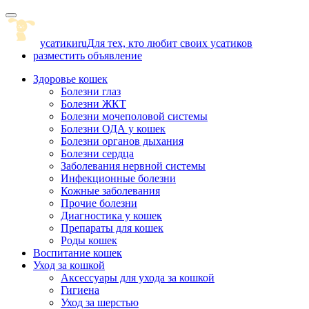
Skip
to
content
усатики
ru
Для тех, кто любит своих усатиков
разместить объявление
Здоровье кошек
Болезни глаз
Болезни ЖКТ
Болезни мочеполовой системы
Болезни ОДА у кошек
Болезни органов дыхания
Болезни сердца
Заболевания нервной системы
Инфекционные болезни
Кожные заболевания
Прочие болезни
Диагностика у кошек
Препараты для кошек
Роды кошек
Воспитание кошек
Уход за кошкой
Аксессуары для ухода за кошкой
Гигиена
Уход за шерстью