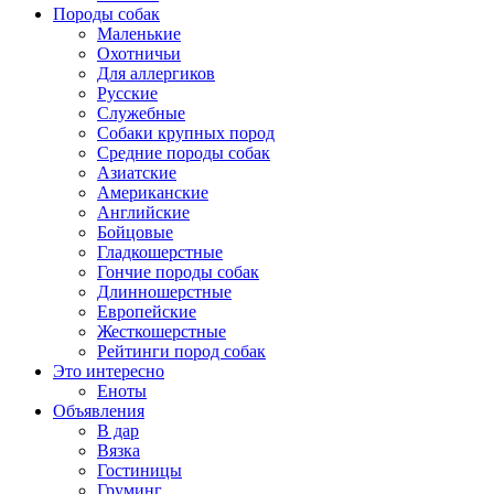
Породы собак
Маленькие
Охотничьи
Для аллергиков
Русские
Служебные
Собаки крупных пород
Средние породы собак
Азиатские
Американские
Английские
Бойцовые
Гладкошерстные
Гончие породы собак
Длинношерстные
Европейские
Жесткошерстные
Рейтинги пород собак
Это интересно
Еноты
Объявления
В дар
Вязка
Гостиницы
Груминг