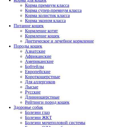
Корма для кошек
Корма премиум класса
Корма супер-премиум класса
Корма холистик класса
Корма эконом класса
Питание кошек
Кормление котят
Кормление кошек
Диетическое и лечебное кормление
Породы кошек
Азиатские
Африканские
Американские
Бобтейлы
Европейские
Короткошерстные
Для аллергиков
Лысые
Русские
Длинношерстные
Рейтинги пород кошек
Здоровье собак
Болезни глаз
Болезни ЖКТ
Болезни мочеполовой системы