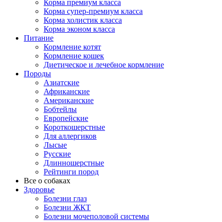
Корма премиум класса
Корма супер-премиум класса
Корма холистик класса
Корма эконом класса
Питание
Кормление котят
Кормление кошек
Диетическое и лечебное кормление
Породы
Азиатские
Африканские
Американские
Бобтейлы
Европейские
Короткошерстные
Для аллергиков
Лысые
Русские
Длинношерстные
Рейтинги пород
Все о собаках
Здоровье
Болезни глаз
Болезни ЖКТ
Болезни мочеполовой системы