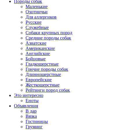
Породы собак
Маленькие
Охотничьи
Для аллергиков
Русские
Служебные
Собаки крупных пород
Средние породы собак
Азиатские
Американские
Английские
Бойцовые
Гладкошерстные
Гончие породы собак
Длинношерстные
Европейские
Жесткошерстные
Рейтинги пород собак
Это интересно
Еноты
Объявления
В дар
Вязка
Гостиницы
Груминг