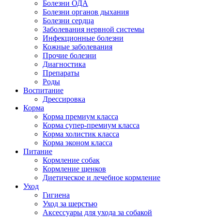
Болезни ОДА
Болезни органов дыхания
Болезни сердца
Заболевания нервной системы
Инфекционные болезни
Кожные заболевания
Прочие болезни
Диагностика
Препараты
Роды
Воспитание
Дрессировка
Корма
Корма премиум класса
Корма супер-премиум класса
Корма холистик класса
Корма эконом класса
Питание
Кормление собак
Кормление щенков
Диетическое и лечебное кормление
Уход
Гигиена
Уход за шерстью
Аксессуары для ухода за собакой