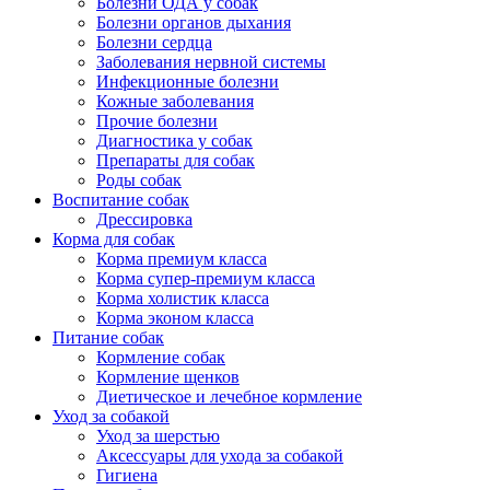
Болезни ОДА у собак
Болезни органов дыхания
Болезни сердца
Заболевания нервной системы
Инфекционные болезни
Кожные заболевания
Прочие болезни
Диагностика у собак
Препараты для собак
Роды собак
Воспитание собак
Дрессировка
Корма для собак
Корма премиум класса
Корма супер-премиум класса
Корма холистик класса
Корма эконом класса
Питание собак
Кормление собак
Кормление щенков
Диетическое и лечебное кормление
Уход за собакой
Уход за шерстью
Аксессуары для ухода за собакой
Гигиена