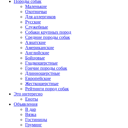
Породы собак
Маленькие
Охотничьи
Для аллергиков
Русские
Служебные
Собаки крупных пород
Средние породы собак
Азиатские
Американские
Английские
Бойцовые
Гладкошерстные
Гончие породы собак
Длинношерстные
Европейские
Жесткошерстные
Рейтинги пород собак
Это интересно
Еноты
Объявления
В дар
Вязка
Гостиницы
Груминг