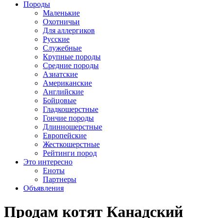
Породы
Маленькие
Охотничьи
Для аллергиков
Русские
Служебные
Крупные породы
Средние породы
Азиатские
Американские
Английские
Бойцовые
Гладкошерстные
Гончие породы
Длинношерстные
Европейские
Жесткошерстные
Рейтинги пород
Это интересно
Еноты
Партнеры
Объявления
Продам котят Канадский