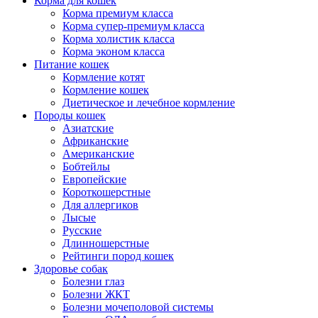
Корма для кошек
Корма премиум класса
Корма супер-премиум класса
Корма холистик класса
Корма эконом класса
Питание кошек
Кормление котят
Кормление кошек
Диетическое и лечебное кормление
Породы кошек
Азиатские
Африканские
Американские
Бобтейлы
Европейские
Короткошерстные
Для аллергиков
Лысые
Русские
Длинношерстные
Рейтинги пород кошек
Здоровье собак
Болезни глаз
Болезни ЖКТ
Болезни мочеполовой системы