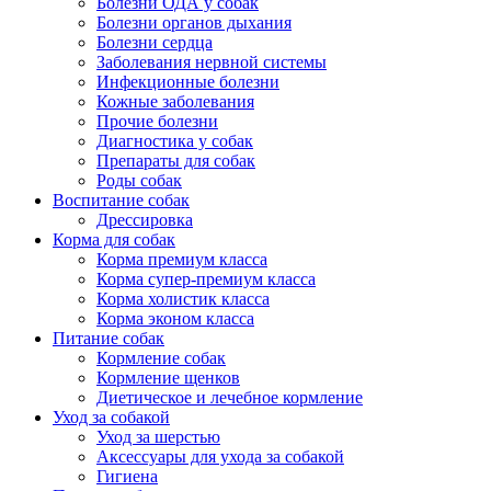
Болезни ОДА у собак
Болезни органов дыхания
Болезни сердца
Заболевания нервной системы
Инфекционные болезни
Кожные заболевания
Прочие болезни
Диагностика у собак
Препараты для собак
Роды собак
Воспитание собак
Дрессировка
Корма для собак
Корма премиум класса
Корма супер-премиум класса
Корма холистик класса
Корма эконом класса
Питание собак
Кормление собак
Кормление щенков
Диетическое и лечебное кормление
Уход за собакой
Уход за шерстью
Аксессуары для ухода за собакой
Гигиена