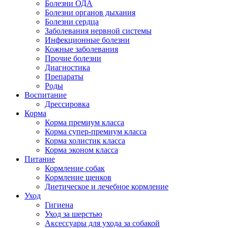
Болезни ОДА
Болезни органов дыхания
Болезни сердца
Заболевания нервной системы
Инфекционные болезни
Кожные заболевания
Прочие болезни
Диагностика
Препараты
Роды
Воспитание
Дрессировка
Корма
Корма премиум класса
Корма супер-премиум класса
Корма холистик класса
Корма эконом класса
Питание
Кормление собак
Кормление щенков
Диетическое и лечебное кормление
Уход
Гигиена
Уход за шерстью
Аксессуары для ухода за собакой