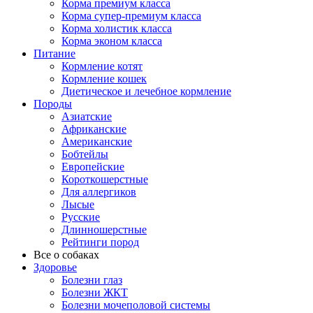
Корма премиум класса
Корма супер-премиум класса
Корма холистик класса
Корма эконом класса
Питание
Кормление котят
Кормление кошек
Диетическое и лечебное кормление
Породы
Азиатские
Африканские
Американские
Бобтейлы
Европейские
Короткошерстные
Для аллергиков
Лысые
Русские
Длинношерстные
Рейтинги пород
Все о собаках
Здоровье
Болезни глаз
Болезни ЖКТ
Болезни мочеполовой системы