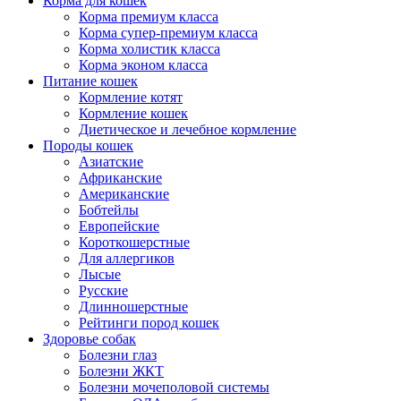
Корма для кошек
Корма премиум класса
Корма супер-премиум класса
Корма холистик класса
Корма эконом класса
Питание кошек
Кормление котят
Кормление кошек
Диетическое и лечебное кормление
Породы кошек
Азиатские
Африканские
Американские
Бобтейлы
Европейские
Короткошерстные
Для аллергиков
Лысые
Русские
Длинношерстные
Рейтинги пород кошек
Здоровье собак
Болезни глаз
Болезни ЖКТ
Болезни мочеполовой системы