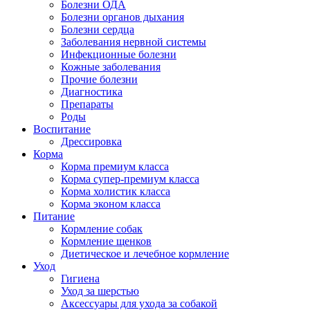
Болезни ОДА
Болезни органов дыхания
Болезни сердца
Заболевания нервной системы
Инфекционные болезни
Кожные заболевания
Прочие болезни
Диагностика
Препараты
Роды
Воспитание
Дрессировка
Корма
Корма премиум класса
Корма супер-премиум класса
Корма холистик класса
Корма эконом класса
Питание
Кормление собак
Кормление щенков
Диетическое и лечебное кормление
Уход
Гигиена
Уход за шерстью
Аксессуары для ухода за собакой