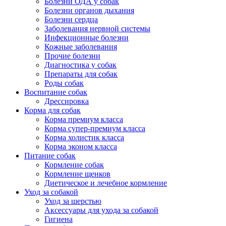
Болезни ОДА у собак
Болезни органов дыхания
Болезни сердца
Заболевания нервной системы
Инфекционные болезни
Кожные заболевания
Прочие болезни
Диагностика у собак
Препараты для собак
Роды собак
Воспитание собак
Дрессировка
Корма для собак
Корма премиум класса
Корма супер-премиум класса
Корма холистик класса
Корма эконом класса
Питание собак
Кормление собак
Кормление щенков
Диетическое и лечебное кормление
Уход за собакой
Уход за шерстью
Аксессуары для ухода за собакой
Гигиена