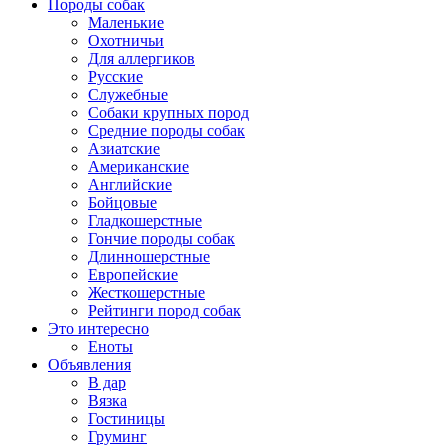
Породы собак
Маленькие
Охотничьи
Для аллергиков
Русские
Служебные
Собаки крупных пород
Средние породы собак
Азиатские
Американские
Английские
Бойцовые
Гладкошерстные
Гончие породы собак
Длинношерстные
Европейские
Жесткошерстные
Рейтинги пород собак
Это интересно
Еноты
Объявления
В дар
Вязка
Гостиницы
Груминг