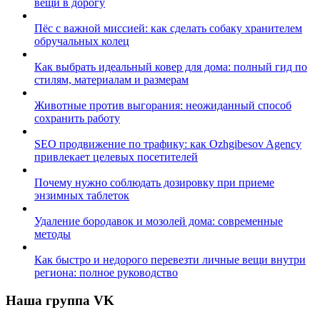
вещи в дорогу
Пёс с важной миссией: как сделать собаку хранителем
обручальных колец
Как выбрать идеальный ковер для дома: полный гид по
стилям, материалам и размерам
Животные против выгорания: неожиданный способ
сохранить работу
SEO продвижение по трафику: как Ozhgibesov Agency
привлекает целевых посетителей
Почему нужно соблюдать дозировку при приеме
энзимных таблеток
Удаление бородавок и мозолей дома: современные
методы
Как быстро и недорого перевезти личные вещи внутри
региона: полное руководство
Наша группа VK