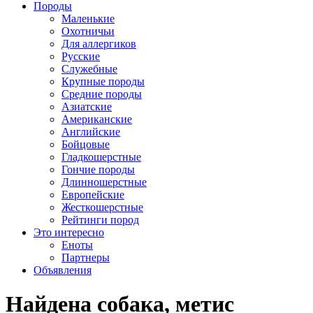
Породы
Маленькие
Охотничьи
Для аллергиков
Русские
Служебные
Крупные породы
Средние породы
Азиатские
Американские
Английские
Бойцовые
Гладкошерстные
Гончие породы
Длинношерстные
Европейские
Жесткошерстные
Рейтинги пород
Это интересно
Еноты
Партнеры
Объявления
Найдена собака, метис