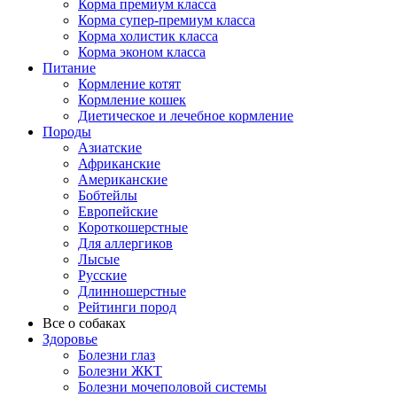
Корма премиум класса
Корма супер-премиум класса
Корма холистик класса
Корма эконом класса
Питание
Кормление котят
Кормление кошек
Диетическое и лечебное кормление
Породы
Азиатские
Африканские
Американские
Бобтейлы
Европейские
Короткошерстные
Для аллергиков
Лысые
Русские
Длинношерстные
Рейтинги пород
Все о собаках
Здоровье
Болезни глаз
Болезни ЖКТ
Болезни мочеполовой системы