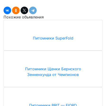
Похожие объявления
Питомники
SuperFold
Питомники
Щенки Бернского
Зенненхунда от Чемпионов
Питомники
BRIT — FIORD