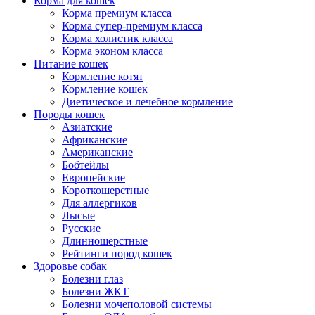
Корма для кошек
Корма премиум класса
Корма супер-премиум класса
Корма холистик класса
Корма эконом класса
Питание кошек
Кормление котят
Кормление кошек
Диетическое и лечебное кормление
Породы кошек
Азиатские
Африканские
Американские
Бобтейлы
Европейские
Короткошерстные
Для аллергиков
Лысые
Русские
Длинношерстные
Рейтинги пород кошек
Здоровье собак
Болезни глаз
Болезни ЖКТ
Болезни мочеполовой системы