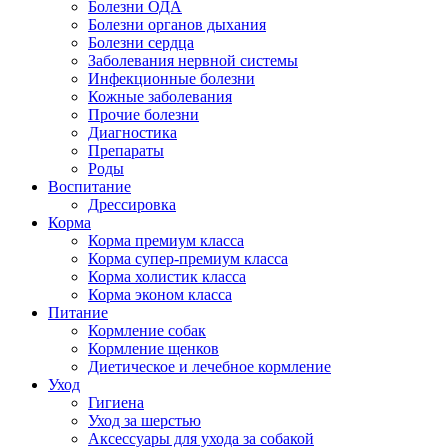
Болезни ОДА
Болезни органов дыхания
Болезни сердца
Заболевания нервной системы
Инфекционные болезни
Кожные заболевания
Прочие болезни
Диагностика
Препараты
Роды
Воспитание
Дрессировка
Корма
Корма премиум класса
Корма супер-премиум класса
Корма холистик класса
Корма эконом класса
Питание
Кормление собак
Кормление щенков
Диетическое и лечебное кормление
Уход
Гигиена
Уход за шерстью
Аксессуары для ухода за собакой