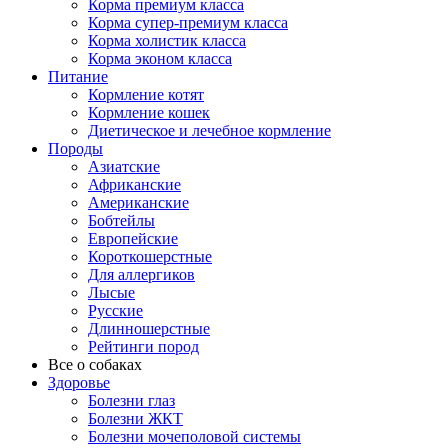
Корма премиум класса
Корма супер-премиум класса
Корма холистик класса
Корма эконом класса
Питание
Кормление котят
Кормление кошек
Диетическое и лечебное кормление
Породы
Азиатские
Африканские
Американские
Бобтейлы
Европейские
Короткошерстные
Для аллергиков
Лысые
Русские
Длинношерстные
Рейтинги пород
Все о собаках
Здоровье
Болезни глаз
Болезни ЖКТ
Болезни мочеполовой системы