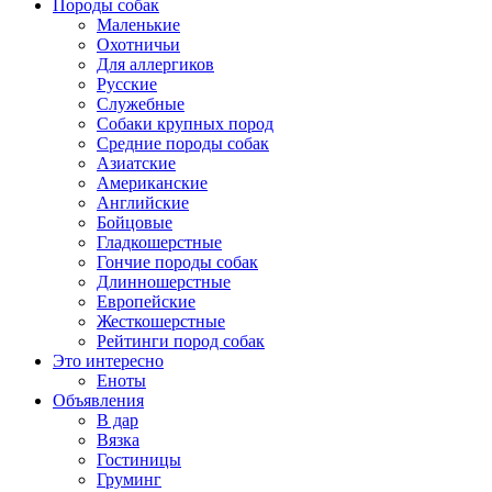
Породы собак
Маленькие
Охотничьи
Для аллергиков
Русские
Служебные
Собаки крупных пород
Средние породы собак
Азиатские
Американские
Английские
Бойцовые
Гладкошерстные
Гончие породы собак
Длинношерстные
Европейские
Жесткошерстные
Рейтинги пород собак
Это интересно
Еноты
Объявления
В дар
Вязка
Гостиницы
Груминг