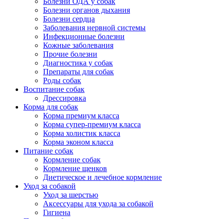
Болезни ОДА у собак
Болезни органов дыхания
Болезни сердца
Заболевания нервной системы
Инфекционные болезни
Кожные заболевания
Прочие болезни
Диагностика у собак
Препараты для собак
Роды собак
Воспитание собак
Дрессировка
Корма для собак
Корма премиум класса
Корма супер-премиум класса
Корма холистик класса
Корма эконом класса
Питание собак
Кормление собак
Кормление щенков
Диетическое и лечебное кормление
Уход за собакой
Уход за шерстью
Аксессуары для ухода за собакой
Гигиена