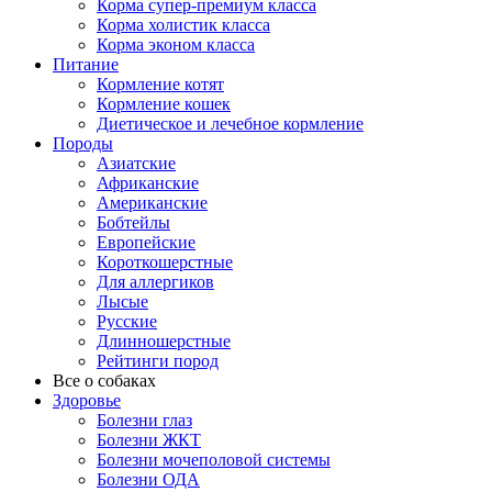
Корма супер-премиум класса
Корма холистик класса
Корма эконом класса
Питание
Кормление котят
Кормление кошек
Диетическое и лечебное кормление
Породы
Азиатские
Африканские
Американские
Бобтейлы
Европейские
Короткошерстные
Для аллергиков
Лысые
Русские
Длинношерстные
Рейтинги пород
Все о собаках
Здоровье
Болезни глаз
Болезни ЖКТ
Болезни мочеполовой системы
Болезни ОДА