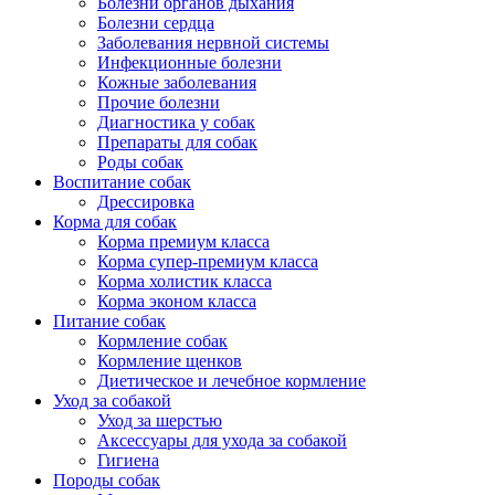
Болезни органов дыхания
Болезни сердца
Заболевания нервной системы
Инфекционные болезни
Кожные заболевания
Прочие болезни
Диагностика у собак
Препараты для собак
Роды собак
Воспитание собак
Дрессировка
Корма для собак
Корма премиум класса
Корма супер-премиум класса
Корма холистик класса
Корма эконом класса
Питание собак
Кормление собак
Кормление щенков
Диетическое и лечебное кормление
Уход за собакой
Уход за шерстью
Аксессуары для ухода за собакой
Гигиена
Породы собак