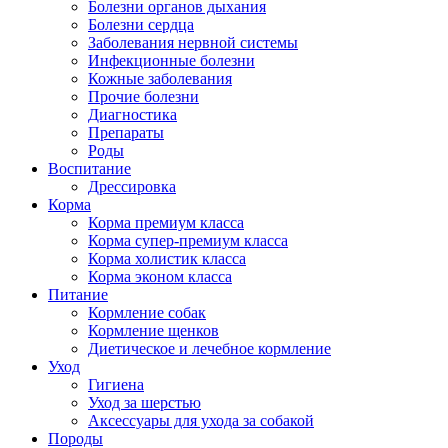
Болезни органов дыхания
Болезни сердца
Заболевания нервной системы
Инфекционные болезни
Кожные заболевания
Прочие болезни
Диагностика
Препараты
Роды
Воспитание
Дрессировка
Корма
Корма премиум класса
Корма супер-премиум класса
Корма холистик класса
Корма эконом класса
Питание
Кормление собак
Кормление щенков
Диетическое и лечебное кормление
Уход
Гигиена
Уход за шерстью
Аксессуары для ухода за собакой
Породы