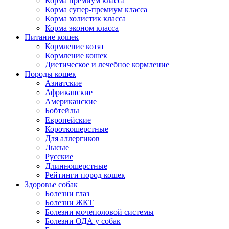
Корма премиум класса
Корма супер-премиум класса
Корма холистик класса
Корма эконом класса
Питание кошек
Кормление котят
Кормление кошек
Диетическое и лечебное кормление
Породы кошек
Азиатские
Африканские
Американские
Бобтейлы
Европейские
Короткошерстные
Для аллергиков
Лысые
Русские
Длинношерстные
Рейтинги пород кошек
Здоровье собак
Болезни глаз
Болезни ЖКТ
Болезни мочеполовой системы
Болезни ОДА у собак