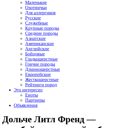
Маленькие
Охотничьи
Для аллергиков
Русские
Служебные
Крупные породы
Средние породы
Азиатские
Американские
Английские
Бойцовые
Гладкошерстные
Гончие породы
Длинношерстные
Европейские
Жесткошерстные
Рейтинги пород
Это интересно
Еноты
Партнеры
Объявления
Дольче Литл Френд —