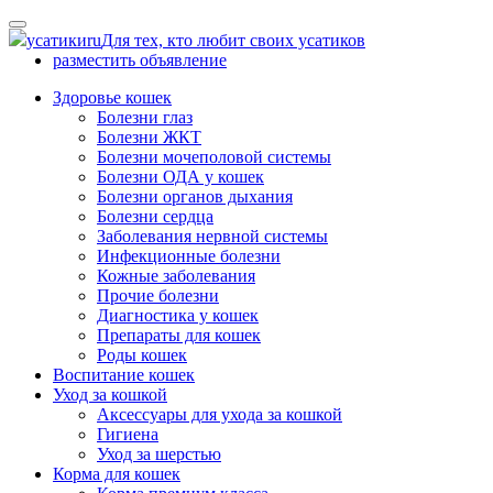
Skip
to
усатики
ru
Для тех, кто любит своих усатиков
content
разместить объявление
Здоровье кошек
Болезни глаз
Болезни ЖКТ
Болезни мочеполовой системы
Болезни ОДА у кошек
Болезни органов дыхания
Болезни сердца
Заболевания нервной системы
Инфекционные болезни
Кожные заболевания
Прочие болезни
Диагностика у кошек
Препараты для кошек
Роды кошек
Воспитание кошек
Уход за кошкой
Аксессуары для ухода за кошкой
Гигиена
Уход за шерстью
Корма для кошек