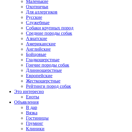
Маленькие
Охотничьи
Для аллергиков
Русские
Служебные
Собаки крупных пород
Средние породы собак
Азиатские
Американские
Английские
Бойцовые
Гладкошерстные
Гончие породы собак
Длинношерстные
Европейские
Жесткошерстные
Рейтинги пород собак
Это интересно
Еноты
Объявления
В дар
Вязка
Гостиницы
Груминг
Клиники