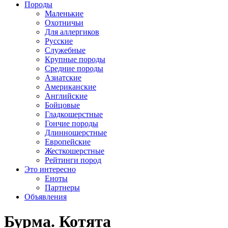
Породы
Маленькие
Охотничьи
Для аллергиков
Русские
Служебные
Крупные породы
Средние породы
Азиатские
Американские
Английские
Бойцовые
Гладкошерстные
Гончие породы
Длинношерстные
Европейские
Жесткошерстные
Рейтинги пород
Это интересно
Еноты
Партнеры
Объявления
Бурма. Котята