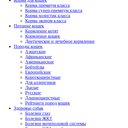
Корма для кошек
Корма премиум класса
Корма супер-премиум класса
Корма холистик класса
Корма эконом класса
Питание кошек
Кормление котят
Кормление кошек
Диетическое и лечебное кормление
Породы кошек
Азиатские
Африканские
Американские
Бобтейлы
Европейские
Короткошерстные
Для аллергиков
Лысые
Русские
Длинношерстные
Рейтинги пород кошек
Здоровье собак
Болезни глаз
Болезни ЖКТ
Болезни мочеполовой системы