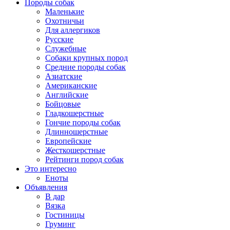
Породы собак
Маленькие
Охотничьи
Для аллергиков
Русские
Служебные
Собаки крупных пород
Средние породы собак
Азиатские
Американские
Английские
Бойцовые
Гладкошерстные
Гончие породы собак
Длинношерстные
Европейские
Жесткошерстные
Рейтинги пород собак
Это интересно
Еноты
Объявления
В дар
Вязка
Гостиницы
Груминг