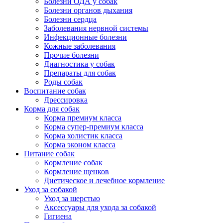
Болезни ОДА у собак
Болезни органов дыхания
Болезни сердца
Заболевания нервной системы
Инфекционные болезни
Кожные заболевания
Прочие болезни
Диагностика у собак
Препараты для собак
Роды собак
Воспитание собак
Дрессировка
Корма для собак
Корма премиум класса
Корма супер-премиум класса
Корма холистик класса
Корма эконом класса
Питание собак
Кормление собак
Кормление щенков
Диетическое и лечебное кормление
Уход за собакой
Уход за шерстью
Аксессуары для ухода за собакой
Гигиена