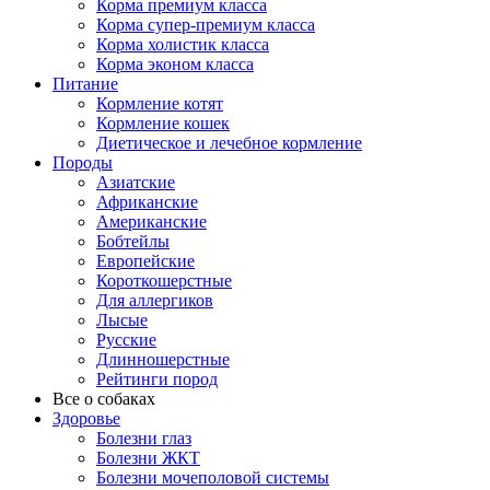
Корма премиум класса
Корма супер-премиум класса
Корма холистик класса
Корма эконом класса
Питание
Кормление котят
Кормление кошек
Диетическое и лечебное кормление
Породы
Азиатские
Африканские
Американские
Бобтейлы
Европейские
Короткошерстные
Для аллергиков
Лысые
Русские
Длинношерстные
Рейтинги пород
Все о собаках
Здоровье
Болезни глаз
Болезни ЖКТ
Болезни мочеполовой системы