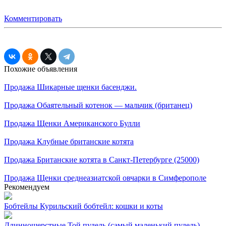
Комментировать
Похожие объявления
Продажа
Шикарные щенки басенджи.
Продажа
Обаятельный котенок — мальчик (британец)
Продажа
Щенки Американского Булли
Продажа
Клубные британские котята
Продажа
Британские котята в Санкт-Петербурге (25000)
Продажа
Щенки среднеазиатской овчарки в Симферополе
Рекомендуем
Бобтейлы
Курильский бобтейл: кошки и коты
Длинношерстные
Той пудель (самый маленький пудель)