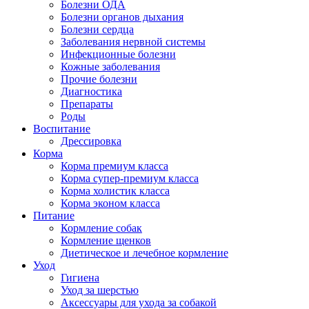
Болезни ОДА
Болезни органов дыхания
Болезни сердца
Заболевания нервной системы
Инфекционные болезни
Кожные заболевания
Прочие болезни
Диагностика
Препараты
Роды
Воспитание
Дрессировка
Корма
Корма премиум класса
Корма супер-премиум класса
Корма холистик класса
Корма эконом класса
Питание
Кормление собак
Кормление щенков
Диетическое и лечебное кормление
Уход
Гигиена
Уход за шерстью
Аксессуары для ухода за собакой